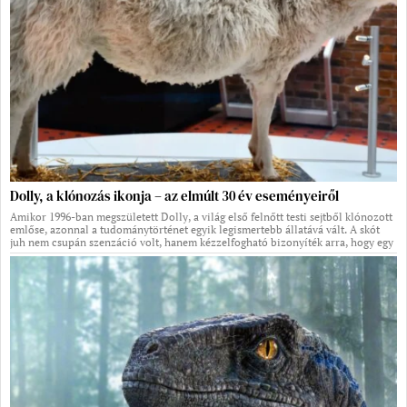
Dolly, a klónozás ikonja – az elmúlt 30 év eseményeiről
Amikor 1996-ban megszületett Dolly, a világ első felnőtt testi sejtből klónozott
emlőse, azonnal a tudománytörténet egyik legismertebb állatává vált. A skót
juh nem csupán szenzáció volt, hanem kézzelfogható bizonyíték arra, hogy egy