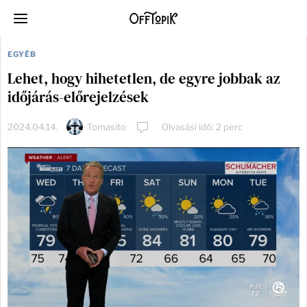
EGYÉB
Lehet, hogy hihetetlen, de egyre jobbak az
időjárás-előrejelzések
2024.04.14.
Tomasito
Olvasási idő: 2 perc