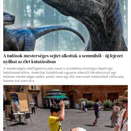
A tudósok mesterséges sejtet alkottak a semmiből – új fejezet
nyílhat az élet kutatásában
A mesterséges intelligencia után most a szintetikus biológia lépett egy
hatalmasat előre. Amerikai kutatóknak ugyanis sikerült létrehozniuk egy
teljesen mesterséges sejtet, amely nem egy élő szervezet módosított változata,
hanem szó szerint a