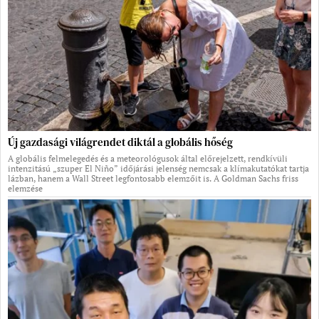
Új gazdasági világrendet diktál a globális hőség
A globális felmelegedés és a meteorológusok által előrejelzett, rendkívüli
intenzitású „szuper El Niño” időjárási jelenség nemcsak a klímakutatókat tartja
lázban, hanem a Wall Street legfontosabb elemzőit is. A Goldman Sachs friss
elemzése