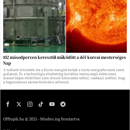
102 másodpercen keresztül működött a dél-koreai mesterséges
Nap
A tudósok évtizedek óta a fúziós energiát tartják a tiszta energiaforrások szent
gráljának. Ez a technológia elméletileg korlátlan mennyiségű elektromos
áramot képes előállítani szén-dioxid-kibocsátás nélkül, ráadásul anélkül, hogy
a hagyományos atomerőművekre jellemző,
Offtopik.hu © 2025 - Minden jog fenntartva