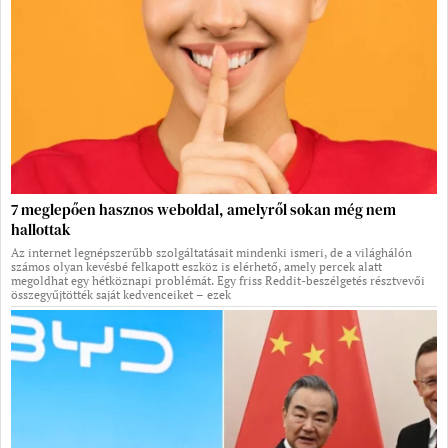
7 meglepően hasznos weboldal, amelyről sokan még nem
hallottak
Az internet legnépszerűbb szolgáltatásait mindenki ismeri, de a világhálón
számos olyan kevésbé felkapott eszköz is elérhető, amely percek alatt
megoldhat egy hétköznapi problémát. Egy friss Reddit-beszélgetés résztvevői
összegyűjtötték saját kedvenceiket – ezek