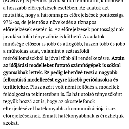
(ECMWF) is jelentős javulást tud felmutatni, különösen
a hosszabb előrejelzések esetében. Az adatok azt
mutatják, hogy a háromnapos előrejelzések pontossága
97%-os, de jelentős a növekedés a tíznapos
előrejelzések esetén is. Az előrejelzések pontosságának
javulása több tényezőhöz is köthető. Az adatok
minősége először is jobb és átfogóbb, hiszen több és jobb
a műholdas adat, valamint a szárazföldi
mérőállomásokból is jóval több áll rendelkezésre.
Aztán
az időjárási modelleket futtató számítógépek is sokkal
gyorsabbak lettek. Ez pedig lehetővé teszi a nagyobb
felbontású modellezést egyre kisebb periódusokra és
területekre
. Plusz azért volt némi fejlődés a modellek
feldolgozása tekintetében is. És hát utolsó tényezőként
tegyük hozzá azt is, hogy az okostelefonok
elterjedésével hatékonyabb a kommunikációja is az
előrejelzéseknek. Emiatt hatékonyabbnak is érezhetjük
azokat.