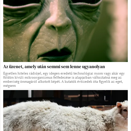
Az üzenet, amely után semmi sem lenne ugyanolyan
Egyetlen hiteles rádiójel, egy idegen eredetű technológiai nyom vagy akár egy
földön kívüli mikroorganizmus felfedezése is alapjaiban változtatná meg az
emberiség önmagáról alkotott képét. A kutatók évtizedek óta figyelik az eget,
mégsem