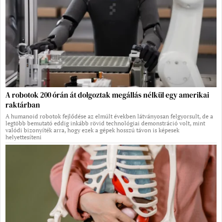
A robotok 200 órán át dolgoztak megállás nélkül egy amerikai
raktárban
A humanoid robotok fejlődése az elmúlt években látványosan felgyorsult, de a
legtöbb bemutató eddig inkább rövid technológiai demonstráció volt, mint
valódi bizonyíték arra, hogy ezek a gépek hosszú távon is képesek
helyettesíteni