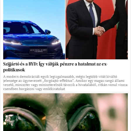
Szijjártó és a BYD: Így váltják pénzre a hatalmat az ex-
politikusok
A modern demokráciák egyik legizgalmasabb, mégis legtöbb vitát kiváltó
jelensége az úgynevezett „forgóajtó-effektus”. Amikor egy magas rangú állami
vezető, miniszter vagy miniszterelnök távozik a hivatalából, ritkán vonul vissza
csendben horgászni vagy emlékiratokat