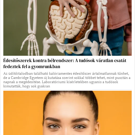
Édesítőszerek kontra bélrendszer: A tudósok váratlan csatát
fedeztek fel a gyomrunkban
Az üdítőitalodban található kalóriamentes édesítőszer ártalmatlannak tűnhet,
de a Cambridge Egyetem új kutatása szerint sokkal többet tehet, mint pusztán a
napnak a megédesítése. Laboratóriumi kísérletekben ugyanis a tudósok
kimutatták, hogy sok gyakran