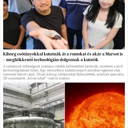
Kiborg csótányokkal kutatnák át a romokat és akár a Marsot is
– meghökkentő technológián dolgoznak a kutatók
A csótányok többségünk számára inkább kellemetlen kártevők, mintsem a jövő
technológiájának hősei. Egy nemzetközi kutatócsoport azonban egészen más
szemmel tekint rájuk. Olyan kiborg csótányokat fejlesztettek, amelyek speciális,
3D nyomtatott „búvárruhát” viselve órákon