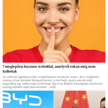
7 meglepően hasznos weboldal, amelyről sokan még nem
hallottak
Az internet legnépszerűbb szolgáltatásait mindenki ismeri, de a világhálón
számos olyan kevésbé felkapott eszköz is elérhető, amely percek alatt
megoldhat egy hétköznapi problémát. Egy friss Reddit-beszélgetés résztvevői
összegyűjtötték saját kedvenceiket – ezek