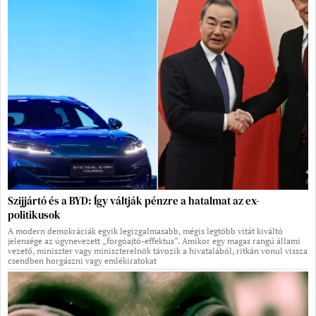
Szijjártó és a BYD: Így váltják pénzre a hatalmat az ex-
politikusok
A modern demokráciák egyik legizgalmasabb, mégis legtöbb vitát kiváltó
jelensége az úgynevezett „forgóajtó-effektus”. Amikor egy magas rangú állami
vezető, miniszter vagy miniszterelnök távozik a hivatalából, ritkán vonul vissza
csendben horgászni vagy emlékiratokat