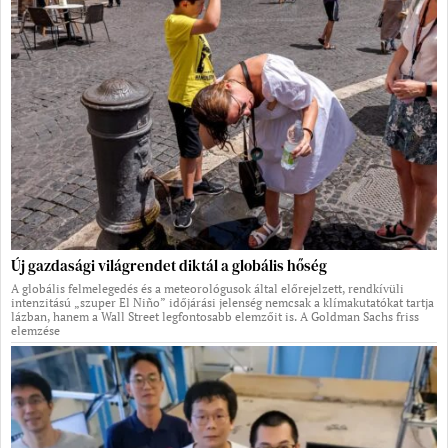
Új gazdasági világrendet diktál a globális hőség
A globális felmelegedés és a meteorológusok által előrejelzett, rendkívüli
intenzitású „szuper El Niño” időjárási jelenség nemcsak a klímakutatókat tartja
lázban, hanem a Wall Street legfontosabb elemzőit is. A Goldman Sachs friss
elemzése