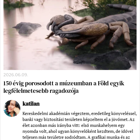
2026.06.09.
150 évig porosodott a múzeumban a Föld egyik
legfélelmetesebb ragadozója
katilan
Kereskedelmi akadémián végeztem, eredetileg könyveléssel,
banki vagy biztosítási területen képzeltem el a jövőmet. Az
élet azonban más irányba vitt: első munkahelyem egy
nyomda volt, ahol ugyan könyvelőként kezdtem, de idővel
teljesen más területre sodródtam. A grafikai munka és az