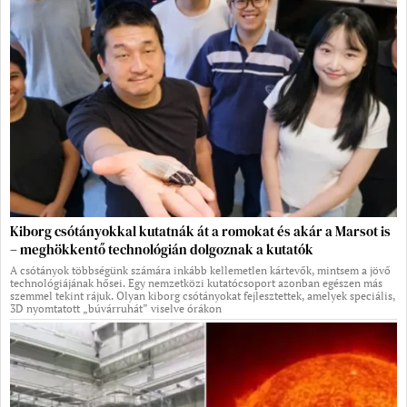
Kiborg csótányokkal kutatnák át a romokat és akár a Marsot is
– meghökkentő technológián dolgoznak a kutatók
A csótányok többségünk számára inkább kellemetlen kártevők, mintsem a jövő
technológiájának hősei. Egy nemzetközi kutatócsoport azonban egészen más
szemmel tekint rájuk. Olyan kiborg csótányokat fejlesztettek, amelyek speciális,
3D nyomtatott „búvárruhát” viselve órákon