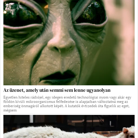
Az üzenet, amely után semmi sem lenne ugyanolyan
Egyetlen hiteles rádiójel, egy idegen eredetű technológiai nyom vagy akár egy
földön kívüli mikroorganizmus felfedezése is alapjaiban változtatná meg az
emberiség önmagáról alkotott képét. A kutatók évtizedek óta figyelik az eget,
mégsem