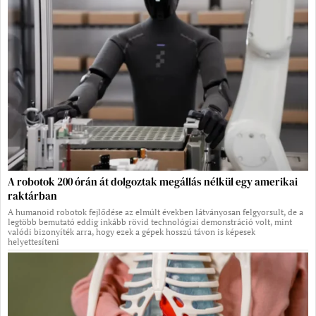
A robotok 200 órán át dolgoztak megállás nélkül egy amerikai
raktárban
A humanoid robotok fejlődése az elmúlt években látványosan felgyorsult, de a
legtöbb bemutató eddig inkább rövid technológiai demonstráció volt, mint
valódi bizonyíték arra, hogy ezek a gépek hosszú távon is képesek
helyettesíteni