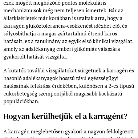
ezek mögött meghúzódó pontos molekuláris
mechanizmusok még nem teljesen ismertek. Bár az
állatkísérletek már korábban is utaltak arra, hogy a
karragén glükóztolerancia-csökkenést idézhet elő, és
súlyosbíthatja a magas zsírtartalmú étrend káros
hatásait, ez a tanulmány az egyik első klinikai vizsgálat,
amely az adalékanyag emberi glikémiás válaszára
gyakorolt hatását vizsgálta.
A kutatók további vizsgálatokat sürgetnek a karragén és
hasonló adalékanyagok hosszú távú egészségügyi
hatásainak feltárása érdekében, különösen a 2-es típusú
cukorbetegség szempontjából magasabb kockázatú
populációkban.
Hogyan kerülhetjük el a karragént?
A karragén meglehetősen gyakori a nagyon feldolgozott