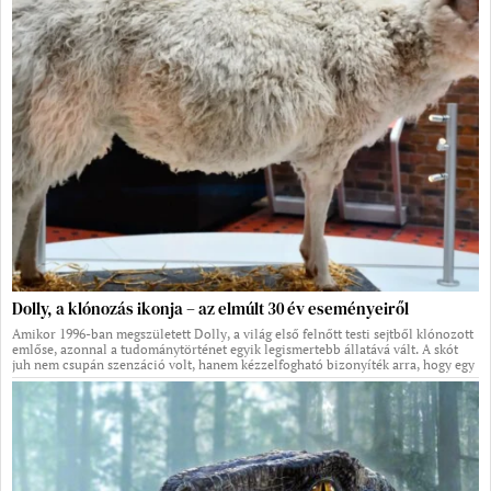
Dolly, a klónozás ikonja – az elmúlt 30 év eseményeiről
Amikor 1996-ban megszületett Dolly, a világ első felnőtt testi sejtből klónozott
emlőse, azonnal a tudománytörténet egyik legismertebb állatává vált. A skót
juh nem csupán szenzáció volt, hanem kézzelfogható bizonyíték arra, hogy egy