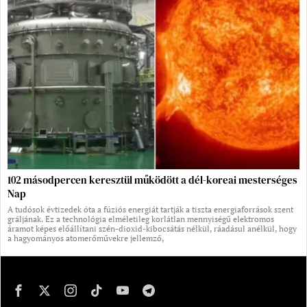
102 másodpercen keresztül működött a dél-koreai mesterséges
Nap
A tudósok évtizedek óta a fúziós energiát tartják a tiszta energiaforrások szent
gráljának. Ez a technológia elméletileg korlátlan mennyiségű elektromos
áramot képes előállítani szén-dioxid-kibocsátás nélkül, ráadásul anélkül, hogy
a hagyományos atomerőművekre jellemző,