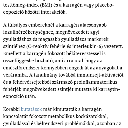
testtömeg-index (BMI) és a karragén vagy placebo-
expozíció közötti interakciók.
A túlsúlyos embereknél a karragén alacsonyabb
inzulinérzékenységhez, megnövekedett agyi
gyulladáshoz és magasabb gyulladásos markerek
szintjéhez (C-reaktív fehérje és interleukin-6) vezetett.
Emellett a karragén fokozott béláteresztéssel is
összefüggésbe hozható, ami arra utal, hogy az
emésztőrendszer könnyebben engedi át az anyagokat a
véráramba. A tanulmány továbbá immunsejt-aktivációt
és a fehérvérsejtekből származó proinflammatorikus
fehérjék megnövekedett szintjét mutatta ki karragén-
expozíció után.
Korábbi
kutatások
már kimutatták a karragén
kapcsolatát fokozott metabolikus kockázatokkal,
gyulladással és bélrendszeri problémákkal, azonban az