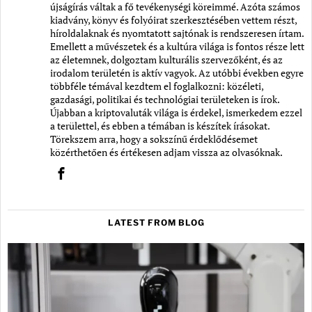
újságírás váltak a fő tevékenységi köreimmé. Azóta számos
kiadvány, könyv és folyóirat szerkesztésében vettem részt,
híroldalaknak és nyomtatott sajtónak is rendszeresen írtam.
Emellett a művészetek és a kultúra világa is fontos része lett
az életemnek, dolgoztam kulturális szervezőként, és az
irodalom területén is aktív vagyok. Az utóbbi években egyre
többféle témával kezdtem el foglalkozni: közéleti,
gazdasági, politikai és technológiai területeken is írok.
Újabban a kriptovaluták világa is érdekel, ismerkedem ezzel
a területtel, és ebben a témában is készítek írásokat.
Törekszem arra, hogy a sokszínű érdeklődésemet
közérthetően és értékesen adjam vissza az olvasóknak.
LATEST FROM BLOG