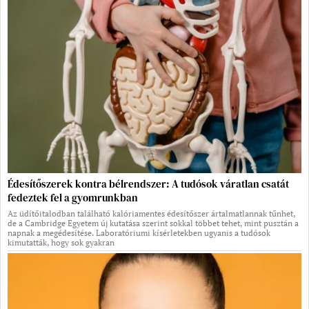
Édesítőszerek kontra bélrendszer: A tudósok váratlan csatát
fedeztek fel a gyomrunkban
Az üdítőitalodban található kalóriamentes édesítőszer ártalmatlannak tűnhet,
de a Cambridge Egyetem új kutatása szerint sokkal többet tehet, mint pusztán a
napnak a megédesítése. Laboratóriumi kísérletekben ugyanis a tudósok
kimutatták, hogy sok gyakran