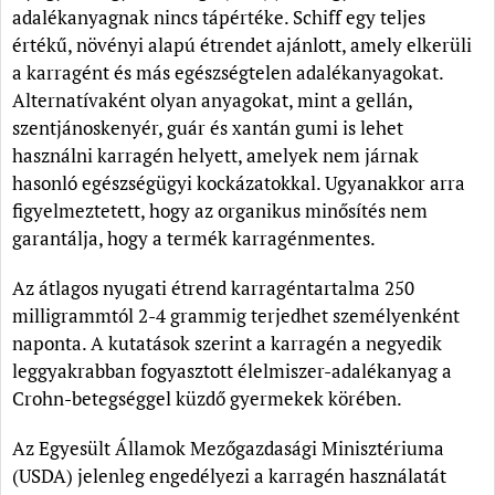
adalékanyagnak nincs tápértéke. Schiff egy teljes
értékű, növényi alapú étrendet ajánlott, amely elkerüli
a karragént és más egészségtelen adalékanyagokat.
Alternatívaként olyan anyagokat, mint a gellán,
szentjánoskenyér, guár és xantán gumi is lehet
használni karragén helyett, amelyek nem járnak
hasonló egészségügyi kockázatokkal. Ugyanakkor arra
figyelmeztetett, hogy az organikus minősítés nem
garantálja, hogy a termék karragénmentes.
Az átlagos nyugati étrend karragéntartalma 250
milligrammtól 2-4 grammig terjedhet személyenként
naponta. A kutatások szerint a karragén a negyedik
leggyakrabban fogyasztott élelmiszer-adalékanyag a
Crohn-betegséggel küzdő gyermekek körében.
Az Egyesült Államok Mezőgazdasági Minisztériuma
(USDA) jelenleg engedélyezi a karragén használatát