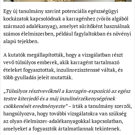
Egy új tanulmány szerint potenciális egészségügyi
kockázatok kapcsolódnak a karragénhez (vörös algából
származó adalékanyag), amelyet sűrítőként használnak
számos élelmiszerben, például fagylaltokban és növényi
alapú tejekben.
A kutatók megállapították, hogy a vizsgálatban részt
vevő túlsúlyos emberek, akik karragént tartalmazó
ételeket fogyasztottak, inzulinrezisztenssé váltak, és
több gyulladás jeleit mutatták.
„Túlsúlyos résztvevőknél a karragén-expozíció az egész
testre kiterjedő és a máj inzulinérzékenységének
csökkenését eredményezte”
– írták a tanulmány szerzői,
hangsúlyozva, hogy további vizsgálatokra van szükség
az olyan élelmiszer-adalékanyagokkal kapcsolatban,
amelyeket a fogyasztók ártalmatlannak tekintenek.