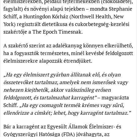
élelmiszerekben, például tejtermékekben (csokoládétej,
fagylalt) és növényi alapú tejekben – mondta Stephanie
Schiff, a Huntingdon Kórház (Northwell Health, New
York) regisztrált dietetikusa és cukorbetegség-kezelési
szakértője a The Epoch Timesnak.
A szakértő szerint az adalékanyag könnyen elkerülhető,
ha a fogyasztók természetes, minél kevésbé feldolgozott
élelmiszerekre alapozzák étrendjüket.
„Ha egy élelmiszert gyárban állítanak elő, és olyan
összetevőket tartalmaz, amelyek nem ismerősek vagy
nehezen kiejthetők, akkor valószínűleg erősen
feldolgozott, és tartalmazhat karragént”
– magyarázta
Schiff.
„Ha egy csomagolt termék krémes vagy sűrű,
ellenőrizze a címkét; lehet, hogy karragént tartalmaz.”
Bár a karragént az Egyesült Államok Élelmiszer- és
Gyógyszerügyi Hatósága (FDA) jóváhagyta, az