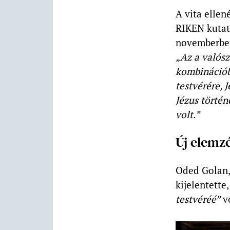
A vita ellen
RIKEN kutató
novemberbe
„Az a valósz
kombinációba
testvérére, J
Jézus történ
volt.”
Új elemzé
Oded Golan,
kijelentette
testvéréé”
vo