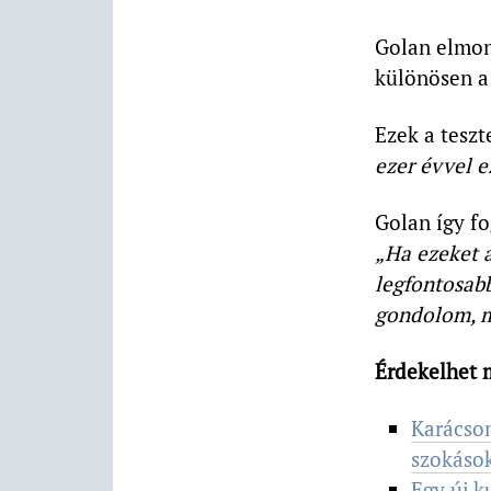
Golan elmon
különösen a
Ezek a teszte
ezer évvel e
Golan így f
„Ha ezeket a
legfontosab
gondolom, m
Érdekelhet 
Karácson
szokások
Egy új k