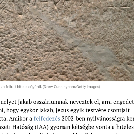
ik a felirat hitelességéről. (Drew Cunningham/Getty Images)
amelyet Jakab osszáriumnak neveztek el, arra engedet
i, hogy egykor Jakab, Jézus egyik testvére csontjait
tta. Amikor a
felfedezés
2002-ben nyilvánosságra ker
szeti Hatóság (IAA) gyorsan kétségbe vonta a hiteles