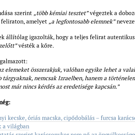
dása szerint
„több kémiai tesztet”
végeztek a doboz
 feliraton, amelyet
„a legfontosabb elemnek”
nevezet
k állítólag igazolták, hogy a teljes felirat autentikus
zelőtt”
vésték a kőre.
ogalmazott:
z elemeket összerakjuk, valóban egyike lehet a valah
b
tárgyaknak, nemcsak Izraelben, hanem a történelem
ost már nincs kérdés az eredetisége kapcsán.”
még:
yi kecske, óriás macska, cipődobálás – furcsa karác
 a világban
utatás szerint karácsonykor nem nő az öngyilkosság