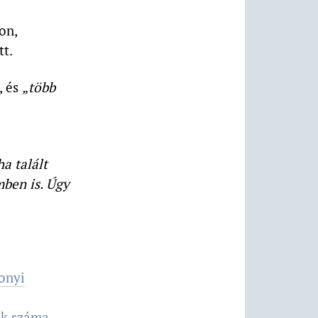
on,
t.
, és
„több
a talált
ben is. Úgy
sonyi
ok száma