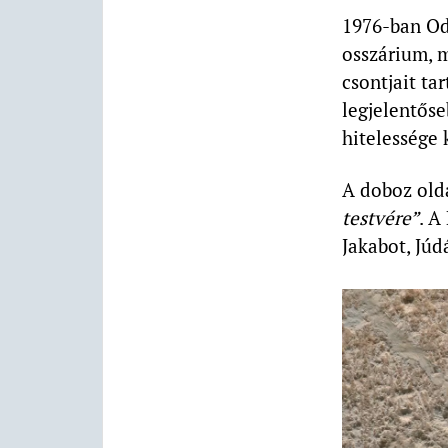
1976-ban Od
osszárium, m
csontjait ta
legjelentőse
hitelessége 
A doboz olda
testvére”
. A
Jakabot, Júd