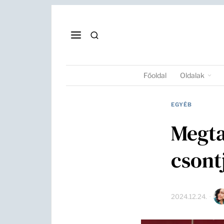
Főoldal
Oldalak
EGYÉB
Megta
csont
2024.12.24.