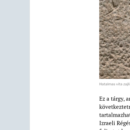
Hatalmas vita zajl
Ez a tárgy, 
következtetn
tartalmazha
Izraeli Régé