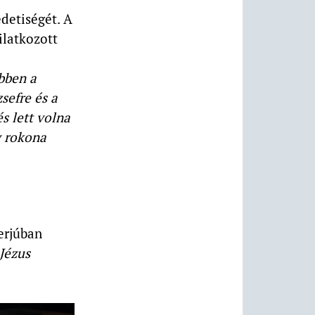
detiségét. A
ilatkozott
ebben a
sefre és a
és lett volna
y rokona
erjúban
 Jézus