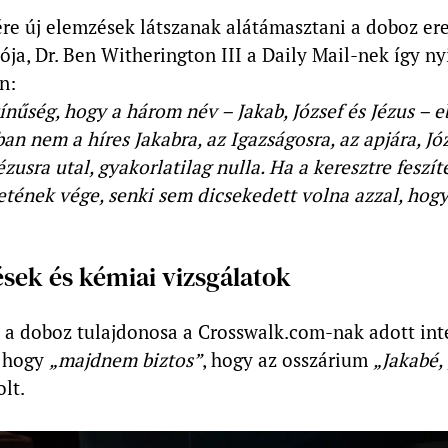
ére új elemzések látszanak alátámasztani a doboz ere
ja, Dr. Ben Witherington III a Daily Mail-nek így ny
n:
ínűség, hogy a három név – Jakab, József és Jézus – 
n nem a híres Jakabra, az Igazságosra, az apjára, Józ
ézusra utal, gyakorlatilag nulla. Ha a keresztre feszít
etének vége, senki sem dicsekedett volna azzal, hog
sek és kémiai vizsgálatok
 a doboz tulajdonosa a Crosswalk.com-nak adott int
, hogy
„majdnem biztos”
, hogy az osszárium
„Jakabé,
lt.