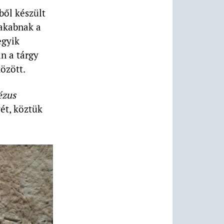
ből készült
Jakabnak a
egyik
n a tárgy
özött.
Jézus
ét, köztük