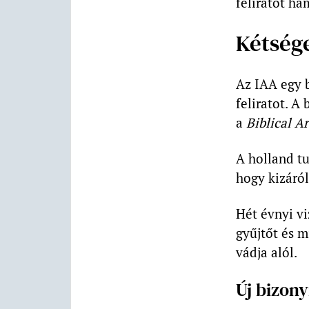
feliratot ha
Kétsége
Az IAA egy b
feliratot. A
a
Biblical A
A holland tu
hogy kizáról
Hét évnyi vi
gyűjtőt és m
vádja alól.
Új bizon