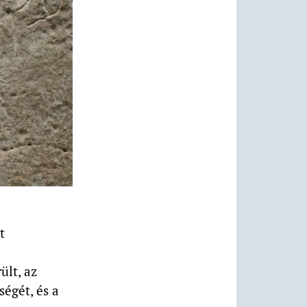
t
ült, az
ségét, és a