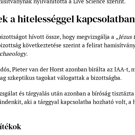
misítványnak nyilvánította a Live Science szerint.
k a hitelességgel kapcsolatban
izottságot hívott össze, hogy megvizsgálja a
„Jézus 
 bizottság következtetése szerint a felirat hamisítván
rchaeology
.
dós, Pieter van der Horst azonban bírálta az IAA-t,
ag szkeptikus tagokat válogattak a bizottságba.
zsgálat és tárgyalás után azonban a bíróság tisztáz
indenkit, aki a tárggyal kapcsolatba hozható volt, a 
yítékok