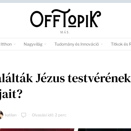
MÁS.
Itthon
Nagyvilág
Tudomány és Innováció
Titkok és 
lálták Jézus testvérének
jait?
katilan
Olvasási idő: 2 perc