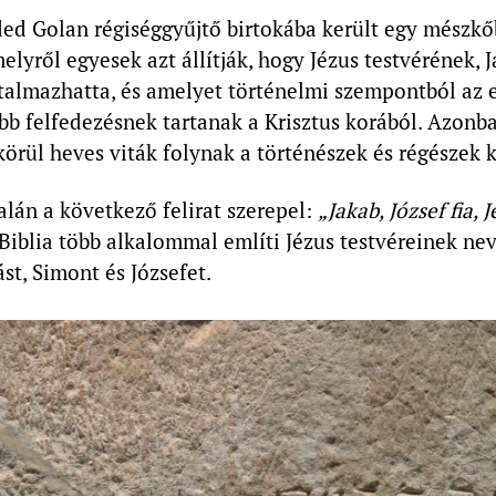
ed Golan régiséggyűjtő birtokába került egy mészkő
elyről egyesek azt állítják, hogy Jézus testvérének, 
rtalmazhatta, és amelyet történelmi szempontból az 
bb felfedezésnek tartanak a Krisztus korából. Azonba
körül heves viták folynak a történészek és régészek k
lán a következő felirat szerepel:
„Jakab, József fia, 
 Biblia több alkalommal említi Jézus testvéreinek nev
ást, Simont és Józsefet.