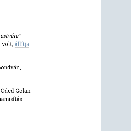
testvére”
y volt,
állítja
 mondván,
ta Oded Golan
hamisítás