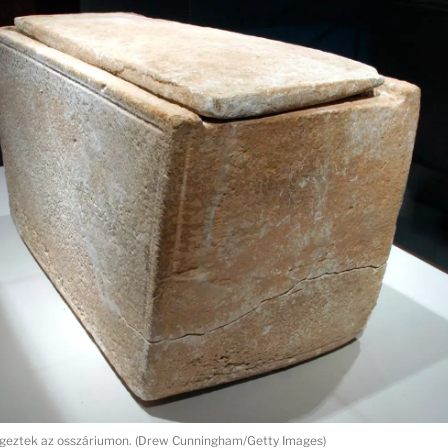
geztek az osszáriumon. (Drew Cunningham/Getty Images)