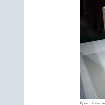
Új elemzéseket vé