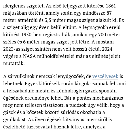
ideiglenes szigetet. Az első feljegyzett kitörése 1861
májusában történt, amely során egy mindössze 87
méter átmérőjű és 3,5 méter magas sziget alakult ki. Ez
a sziget alig egy éven belül eltűnt. A legnagyobb erejű
kitörést 1950-ben regisztrálták, amikor egy 700 méter
széles és 6 méter magas sziget jött létre. A mostani
2023-as sziget szintén nem volt hosszú életű. 2024
végére a NASA műholdfelvételei már az eltűnés jeleit
mutatták.
A sárvulkánok nemcsak lenyűgözőek, de
veszélyesek
is
lehetnek. Egyes kitöréseik során lángok csapnak fel, ami
a felszabaduló metán és kénhidrogén gázok spontán
égésének eredménye lehet. Bár a pontos mechanizmus
még nem teljesen tisztázott, a tudósok úgy vélik, hogy a
gázok és a kőzetek közötti súrlódás okozhatja a
gyulladást. Az ilyen égések látványos, messziről is
észlelhető tűzcsóvákat hoznak létre, amelyek a