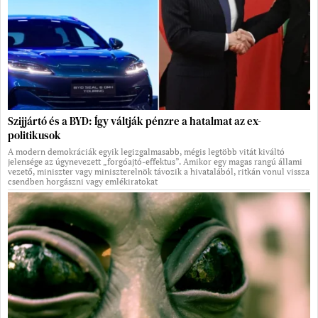
Szijjártó és a BYD: Így váltják pénzre a hatalmat az ex-
politikusok
A modern demokráciák egyik legizgalmasabb, mégis legtöbb vitát kiváltó
jelensége az úgynevezett „forgóajtó-effektus”. Amikor egy magas rangú állami
vezető, miniszter vagy miniszterelnök távozik a hivatalából, ritkán vonul vissza
csendben horgászni vagy emlékiratokat