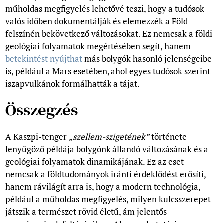
műholdas megfigyelés lehetővé teszi, hogy a tudósok
valós időben dokumentálják és elemezzék a Föld
felszínén bekövetkező változásokat. Ez nemcsak a földi
geológiai folyamatok megértésében segít, hanem
betekintést nyújthat
más bolygók hasonló jelenségeibe
is, például a Mars esetében, ahol egyes tudósok szerint
iszapvulkánok formálhatták a tájat.
Összegzés
A Kaszpi-tenger
„szellem-szigetének”
története
lenyűgöző példája bolygónk állandó változásának és a
geológiai folyamatok dinamikájának. Ez az eset
nemcsak a földtudományok iránti érdeklődést erősíti,
hanem rávilágít arra is, hogy a modern technológia,
például a műholdas megfigyelés, milyen kulcsszerepet
játszik a természet rövid életű, ám jelentős