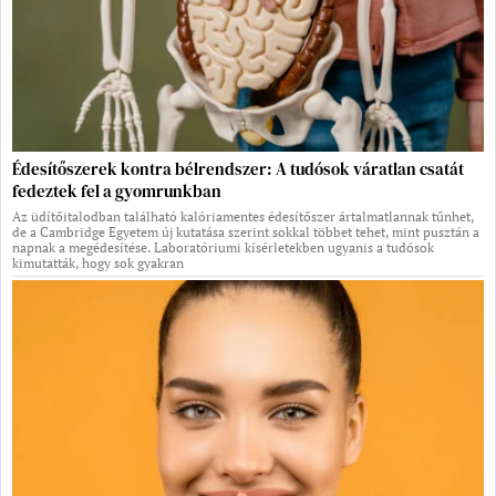
Édesítőszerek kontra bélrendszer: A tudósok váratlan csatát
fedeztek fel a gyomrunkban
Az üdítőitalodban található kalóriamentes édesítőszer ártalmatlannak tűnhet,
de a Cambridge Egyetem új kutatása szerint sokkal többet tehet, mint pusztán a
napnak a megédesítése. Laboratóriumi kísérletekben ugyanis a tudósok
kimutatták, hogy sok gyakran