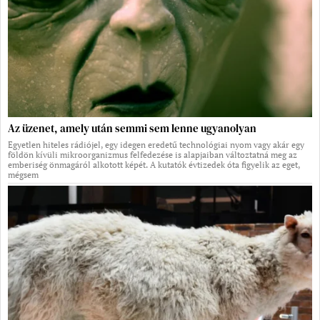
Az üzenet, amely után semmi sem lenne ugyanolyan
Egyetlen hiteles rádiójel, egy idegen eredetű technológiai nyom vagy akár egy
földön kívüli mikroorganizmus felfedezése is alapjaiban változtatná meg az
emberiség önmagáról alkotott képét. A kutatók évtizedek óta figyelik az eget,
mégsem