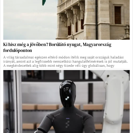
Ki hisz még a jövőben? Borúlátó nyugat, Magyarország
fordulóponton
A világ társadalmai egészen eltérő módon ítélik meg saját országuk haladási
irányát, amint azt a legfrissebb nemzetközi hangulatfelmérések is jól mutatják.
A megkérdezettek alig több mint négy tizede véli úgy globálisan, hogy