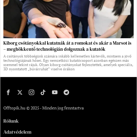
Kiborg csótányokkal kutatnák át a romokat és akár a Marsot is
– meghökkentő technológián dolgoznak a kutatók
A csótányok többségünk számára inkább kellemetlen kártevők, mintsem a jövő
technológiájának hősei. Egy nemzetközi kutatócsoport azonban egészen más
szemmel tekint rájuk. Olyan kiborg csótányokat fejlesztettek, amelyek speciális,
3D nyomtatott „búvárruhát” viselve órákon
Offtopik.hu © 2025 - Minden jog fenntartva
Rólunk
Adatvédelem