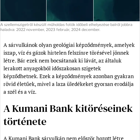
A szellemszigetről készült műholdas fotók időbeli elhelyezése balról jobbra
haladva: 2022 november, 2023 február, 2024 december.
A sárvulkánok olyan geológiai képződmények, amelyek
iszap, víz és gázok hirtelen felszínre törésével jönnek
létre. Bár ezek nem bocsátanak ki lávát, az általuk
lerakott anyagokból időszakosan szigetek
képződhetnek. Ezek a képződmények azonban gyakran
rövid életűek, mivel a laza üledékeket gyorsan erodálja
a szél és a víz.
A Kumani Bank kitöréseinek
története
A Kumani Bank sárvulkán nem először hozott létre