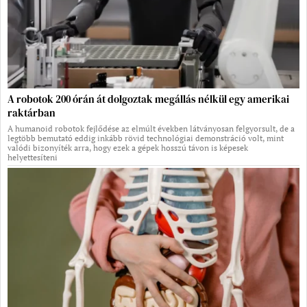
A robotok 200 órán át dolgoztak megállás nélkül egy amerikai
raktárban
A humanoid robotok fejlődése az elmúlt években látványosan felgyorsult, de a
legtöbb bemutató eddig inkább rövid technológiai demonstráció volt, mint
valódi bizonyíték arra, hogy ezek a gépek hosszú távon is képesek
helyettesíteni