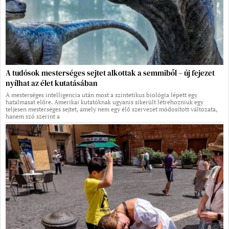
A tudósok mesterséges sejtet alkottak a semmiből – új fejezet
nyílhat az élet kutatásában
A mesterséges intelligencia után most a szintetikus biológia lépett egy
hatalmasat előre. Amerikai kutatóknak ugyanis sikerült létrehozniuk egy
teljesen mesterséges sejtet, amely nem egy élő szervezet módosított változata,
hanem szó szerint a