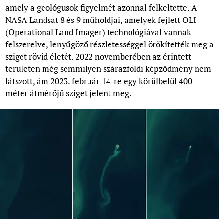
amely a geológusok figyelmét azonnal felkeltette. A
NASA Landsat 8 és 9 műholdjai, amelyek fejlett OLI
(Operational Land Imager) technológiával vannak
felszerelve, lenyűgöző részletességgel örökítették meg a
sziget rövid életét. 2022 novemberében az érintett
területen még semmilyen szárazföldi képződmény nem
látszott, ám 2023. február 14-re egy körülbelül 400
méter átmérőjű sziget jelent meg.