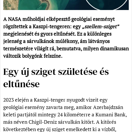
A NASA műholdjai elképesztő geológiai eseményt
rögzítettek a Kaszpi-tengeren: egy
„szellem-sziget”
megjelenését és gyors eltűnését. Ez a különleges
jelenség a sárvulkánok múlékony, ám látványos
természetére világít rá, bemutatva, milyen dinamikusan
változik bolygónk felszíne.
Egy új sziget születése és
eltűnése
2023 elején a Kaszpi-tenger nyugodt vizeit egy
geológiai esemény zavarta meg, amikor Azerbajdzsán
keleti partjától mintegy 24 kilométerre a Kumani Bank,
más néven Chigil-Deniz sárvulkán kitört. A kitörés
következtében egy új sziget emelkedett ki a vízből,