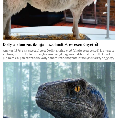
Dolly, a klónozás ikonja – az elmúlt 30 év eseményeiről
Amikor 1996-ban megszületett Dolly, a világ első felnőtt testi sejtből klónozott
emlőse, azonnal a tudománytörténet egyik legismertebb állatává vált. A skót
juh nem csupán szenzáció volt, hanem kézzelfogható bizonyíték arra, hogy egy