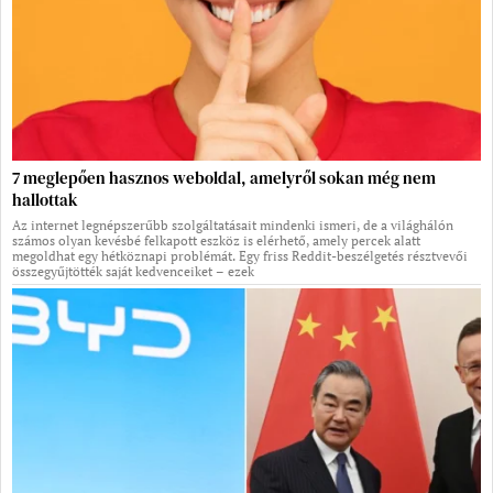
7 meglepően hasznos weboldal, amelyről sokan még nem
hallottak
Az internet legnépszerűbb szolgáltatásait mindenki ismeri, de a világhálón
számos olyan kevésbé felkapott eszköz is elérhető, amely percek alatt
megoldhat egy hétköznapi problémát. Egy friss Reddit-beszélgetés résztvevői
összegyűjtötték saját kedvenceiket – ezek