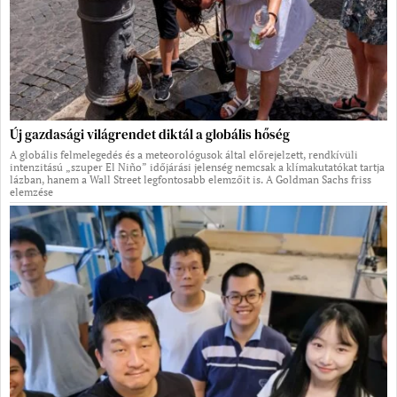
Új gazdasági világrendet diktál a globális hőség
A globális felmelegedés és a meteorológusok által előrejelzett, rendkívüli
intenzitású „szuper El Niño” időjárási jelenség nemcsak a klímakutatókat tartja
lázban, hanem a Wall Street legfontosabb elemzőit is. A Goldman Sachs friss
elemzése