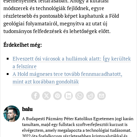
eseményeinek feltárásában. Ahogy a kutatási
módszerek és technológiák fejlődnek, egyre
részletesebb és pontosabb képet kaphatunk a Föld
geológiai folyamatairól, megnyitva az utat új
tudományos felfedezések és lehetőségek előtt.
Érdekelhet még:
Elveszett ősi városok a hullámok alatt: Így kerültek
a felszínre
A Hold mágneses tere tovább fennmaradhatott,
mint azt korábban gondolták
balu
A Budapesti Pázmány Péter Katolikus Egyetemen jogi karán
tanultam, majd egy fullstack szoftverfejlesztői kurzust is
elvégeztem, amely megalapozta a technológiai tudásomat.
2022 óta foglalkozom részletesebben kriptovalutákkal és