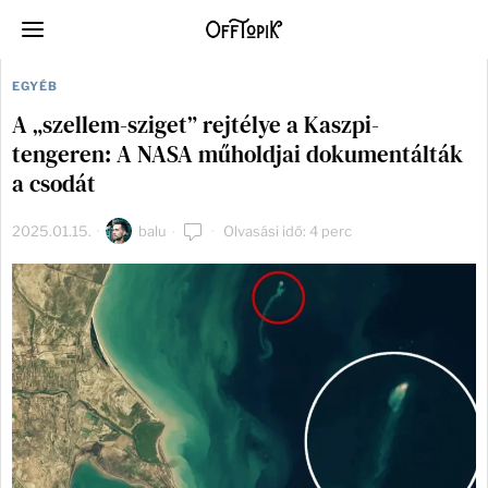
EGYÉB
A „szellem-sziget” rejtélye a Kaszpi-
tengeren: A NASA műholdjai dokumentálták
a csodát
2025.01.15.
balu
Olvasási idő: 4 perc