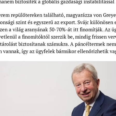
hanem biztosíték a globális gazdasági instabilitássa
erem repülőtereken található, magyarázza von Greyer
onsági szint és egyszerű az export. Svájc különösen
szen a világ aranyának 50-70%-át itt finomítják. Az ü
etlenül a finomítóktól szerzik be, mindig frissen ver
 tárolást biztosítanak számukra. A páncéltermek nem
 vannak, így az ügyfelek bármikor ellenőrizhetik v