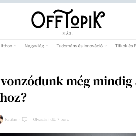
MÁS.
Itthon
Nagyvilág
Tudomány és Innováció
Titkok és 
 vonzódunk még mindig 
yhoz?
katilan
Olvasási idő: 7 perc