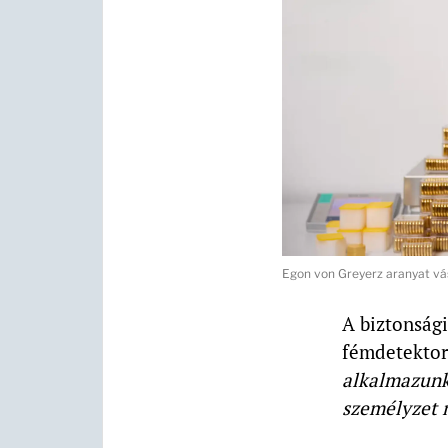
Egon von Greyerz aranyat vá
A biztonsági
fémdetektoro
alkalmazunk 
személyzet 