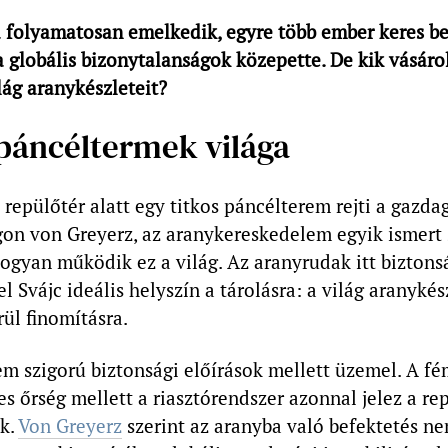
a folyamatosan emelkedik, egyre több ember keres b
globális bizonytalanságok közepette. De kik vásárol
ilág aranykészleteit?
 páncéltermek világa
 repülőtér alatt egy titkos páncélterem rejti a gazda
gon von Greyerz, az aranykereskedelem egyik ismert 
ogyan működik ez a világ. Az aranyrudak itt bizton
l Svájc ideális helyszín a tárolásra: a világ aranyké
rül finomításra.
em szigorú biztonsági előírások mellett üzemel. A f
es őrség mellett a riasztórendszer azonnal jelez a re
k.
Von Greyerz
szerint az aranyba való befektetés n