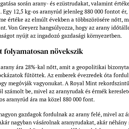
gatása során arany- és ezüstrudakat, valamint érték
 Egy 12,5 kg-os aranyrúd jelenleg 880 000 fontot ér,
me értéke az elmúlt években a többszörösére nőtt, m
nt. Von Greyerz hangsúlyozza, hogy az arany időtáll
nságot nyújt az ingadozó gazdasági környezetben.
et folyamatosan növekszik
arany ára 28%-kal nőtt, amit a geopolitikai bizonyt
ockázatok fűtöttek. Az emberek évezredek óta fordu
ogy megóvják vagyonukat. A Royal Mint rekordszint
ől számolt be, mivel az aranyrudak és érmék keresle
os aranyrúd ára ma közel 880 000 font.
nagyon gazdagok fordulnak az arany felé, mivel az á
 Akár nagyban vásárolnak aranyrudakat, akár néhány 