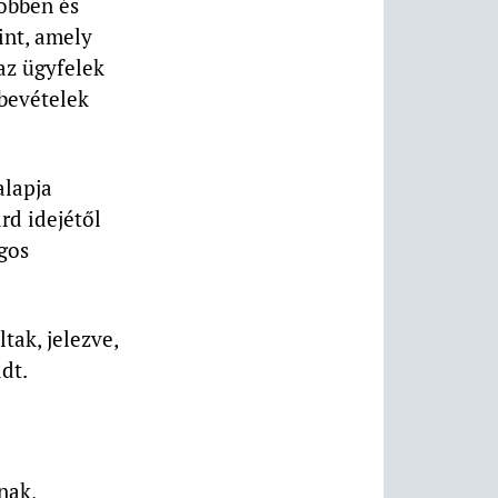
többen és
int, amely
 az ügyfelek
 bevételek
alapja
rd idejétől
ágos
tak, jelezve,
dt.
nak,