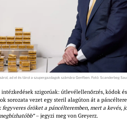
sárol, ad el és tárol a szupergazdagok számára Genfben. Fotó: Scanderbeg Sa
 intézkedések szigorúak: útlevélellenőrzés, kódok és
k sorozata vezet egy steril alagúton át a páncélte
fegyveres őröket a páncélteremben, mert a kevés, jó
megbízhatóbb”
– jegyzi meg von Greyerz.