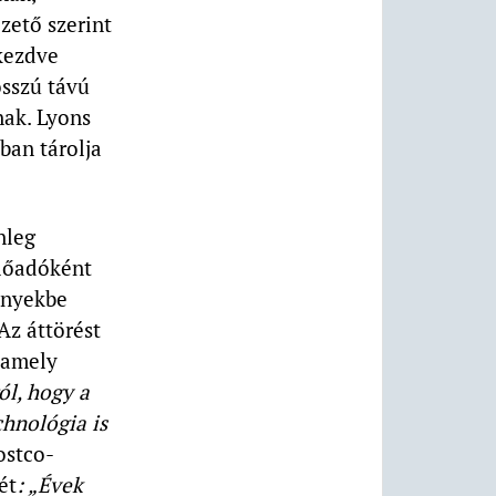
zető szerint
 kezdve
sszú távú
nak. Lyons
ban tárolja
nleg
előadóként
ényekbe
Az áttörést
 amely
ól, hogy a
chnológia is
ostco-
ét
: „Évek