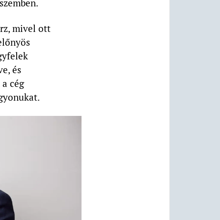
l szemben.
z, mivel ott
 előnyös
gyfelek
ve, és
 a cég
agyonukat.