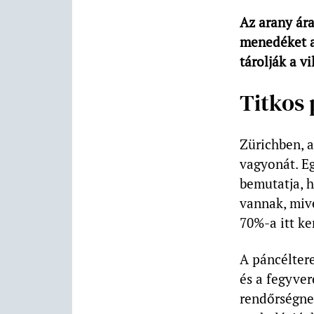
Az arany ár
menedéket a 
tárolják a v
Titkos
Zürichben, a
vagyonát. E
bemutatja, h
vannak, mive
70%-a itt ke
A páncélter
és a fegyver
rendőrségne