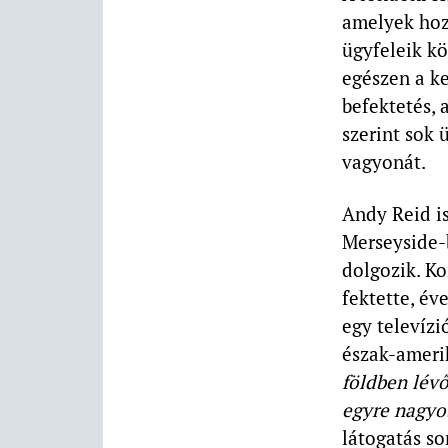
amelyek hoz
ügyfeleik kö
egészen a k
befektetés, 
szerint sok 
vagyonát.
Andy Reid is
Merseyside-b
dolgozik. K
fektette, év
egy televíz
észak-ameri
földben lévő
egyre nagyo
látogatás s