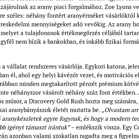
zájárulnak az arany piaci forgalmához. Zoe Lyons ve
re széles: néhány fontért aranyérméket vásárlóktól
ereskedelmi mennyiségeket adó vevőkig. Az arany ho
amelyet a tulajdonosok értékmegőrzés céljából tarta
ügyfél nem bízik a bankokban, és inkább fizikai formá
 a vállalat rendszeres vásárlója. Egykori katona, jele
an él, ahol egy helyi kávézót vezet, és motivációs 
orábban minden megtakarított pénzét prémium kötv
ente néhányszor vásárolt néhány száz font értékben. 
iós műsor, a Discovery Gold Rush hozta meg számára,
kai aranybányászok életét mutatta be.
„Olvastam arr
 aranykészletek egyre fogynak, és hogy a modern te
bb igényt támaszt irántuk”
– emlékszik vissza. Egy C
orán azonban valami szokatlan ragadta meg a figyelm