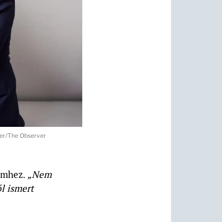
uer/The Observer
remhez.
„Nem
l ismert