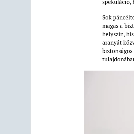
spekuláció, 
Sok páncélt
magas a bizt
helyszín, hi
aranyát közv
biztonságos
tulajdonában