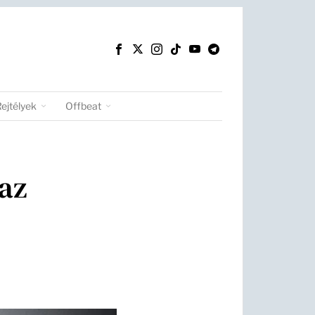
Rejtélyek
Offbeat
az