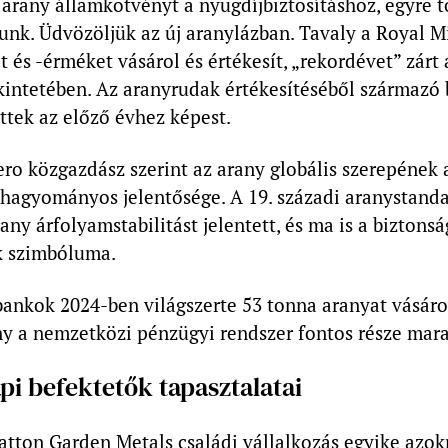
arany államkötvényt a nyugdíjbiztosításhoz, egyre 
unk. Üdvözöljük az új aranylázban. Tavaly a Royal M
 és -érméket vásárol és értékesít, „rekordévet” zárt
kintetében. Az aranyrudak értékesítéséből származó
ttek az előző évhez képest.
ro közgazdász szerint az arany globális szerepének 
 hagyományos jelentősége. A 19. századi aranystanda
any árfolyamstabilitást jelentett, és ma is a biztons
k szimbóluma.
ankok 2024-ben világszerte 53 tonna aranyat vásárol
ny a nemzetközi pénzügyi rendszer fontos része mara
i befektetők tapasztalatai
atton Garden Metals családi vállalkozás egyike azok