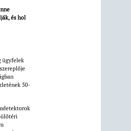
enne
ják, és hol
g ügyfelek
szereplője
ságban
szletének 50-
émdetektorok
pülőtéri
em