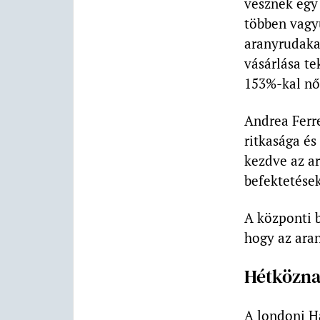
vesznek egy 
többen vagy
aranyrudakat
vásárlása te
153%-kal nő
Andrea Ferre
ritkasága és
kezdve az ar
befektetése
A központi b
hogy az ara
Hétköznap
A londoni H