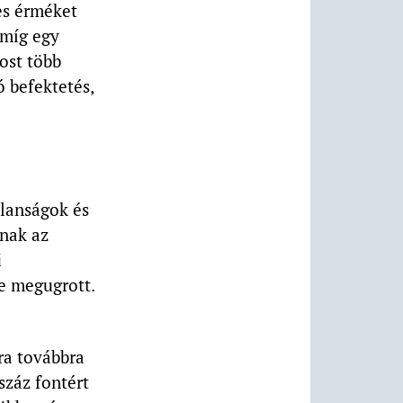
es érméket
 míg egy
ost több
ó befektetés,
alanságok és
lnak az
ű
te megugrott.
ra továbbra
száz fontért