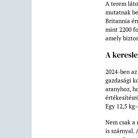
A terem láto
mutatnak be.
Britannia ér
mint 2200 fo
amely bizto
A keresl
2024-ben az 
gazdasági k
aranyhoz, h
értékesítésr
Egy 12,5 kg-
Nem csak a 
is szárnyal.