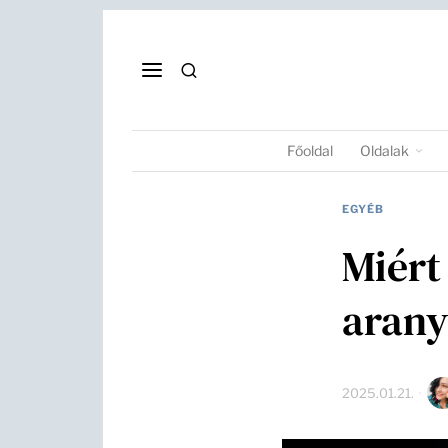
Főoldal
Oldalak
EGYÉB
Miért
aran
2025.01.21.