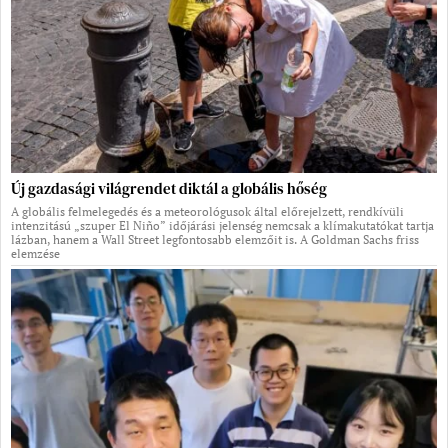
Új gazdasági világrendet diktál a globális hőség
A globális felmelegedés és a meteorológusok által előrejelzett, rendkívüli
intenzitású „szuper El Niño” időjárási jelenség nemcsak a klímakutatókat tartja
lázban, hanem a Wall Street legfontosabb elemzőit is. A Goldman Sachs friss
elemzése