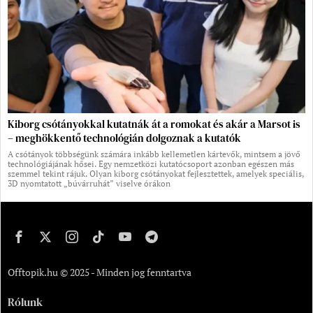
Kiborg csótányokkal kutatnák át a romokat és akár a Marsot is
– meghökkentő technológián dolgoznak a kutatók
A csótányok többségünk számára inkább kellemetlen kártevők, mintsem a jövő
technológiájának hősei. Egy nemzetközi kutatócsoport azonban egészen más
szemmel tekint rájuk. Olyan kiborg csótányokat fejlesztettek, amelyek speciális,
3D nyomtatott „búvárruhát” viselve órákon
Offtopik.hu © 2025 - Minden jog fenntartva
Rólunk