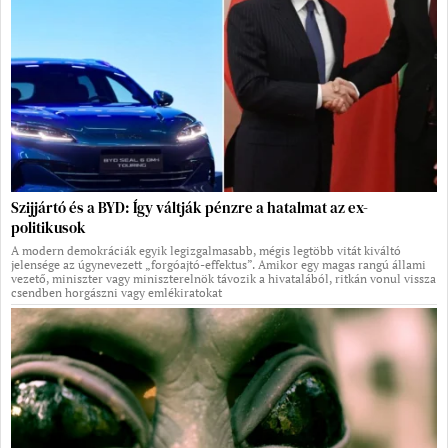
Szijjártó és a BYD: Így váltják pénzre a hatalmat az ex-
politikusok
A modern demokráciák egyik legizgalmasabb, mégis legtöbb vitát kiváltó
jelensége az úgynevezett „forgóajtó-effektus”. Amikor egy magas rangú állami
vezető, miniszter vagy miniszterelnök távozik a hivatalából, ritkán vonul vissza
csendben horgászni vagy emlékiratokat