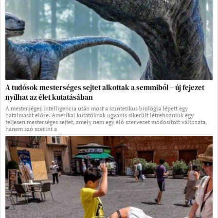
A tudósok mesterséges sejtet alkottak a semmiből – új fejezet
nyílhat az élet kutatásában
A mesterséges intelligencia után most a szintetikus biológia lépett egy
hatalmasat előre. Amerikai kutatóknak ugyanis sikerült létrehozniuk egy
teljesen mesterséges sejtet, amely nem egy élő szervezet módosított változata,
hanem szó szerint a