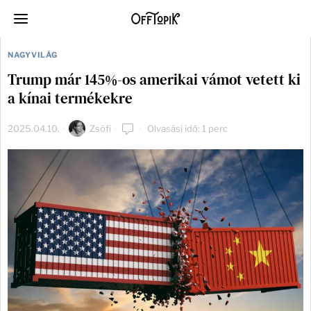
NAGYVILÁG
Trump már 145%-os amerikai vámot vetett ki
a kínai termékekre
2025.04.10.
Zsófi
Olvasási idő: 1 perc