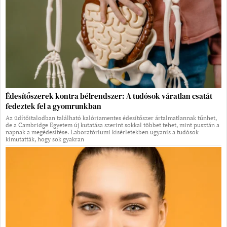
Édesítőszerek kontra bélrendszer: A tudósok váratlan csatát
fedeztek fel a gyomrunkban
Az üdítőitalodban található kalóriamentes édesítőszer ártalmatlannak tűnhet,
de a Cambridge Egyetem új kutatása szerint sokkal többet tehet, mint pusztán a
napnak a megédesítése. Laboratóriumi kísérletekben ugyanis a tudósok
kimutatták, hogy sok gyakran