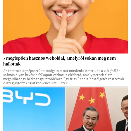
7 meglepően hasznos weboldal, amelyről sokan még nem
hallottak
Az internet legnépszerűbb szolgáltatásait mindenki ismeri, de a világhálón
számos olyan kevésbé felkapott eszköz is elérhető, amely percek alatt
megoldhat egy hétköznapi problémát. Egy friss Reddit-beszélgetés résztvevői
összegyűjtötték saját kedvenceiket – ezek