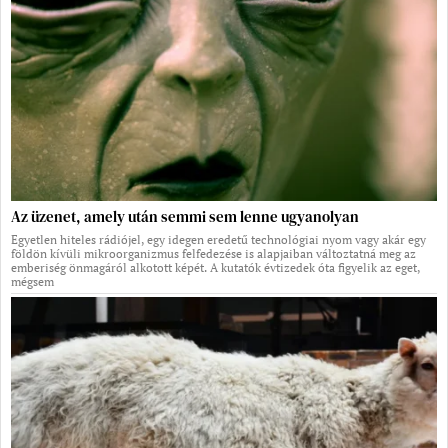
Az üzenet, amely után semmi sem lenne ugyanolyan
Egyetlen hiteles rádiójel, egy idegen eredetű technológiai nyom vagy akár egy
földön kívüli mikroorganizmus felfedezése is alapjaiban változtatná meg az
emberiség önmagáról alkotott képét. A kutatók évtizedek óta figyelik az eget,
mégsem