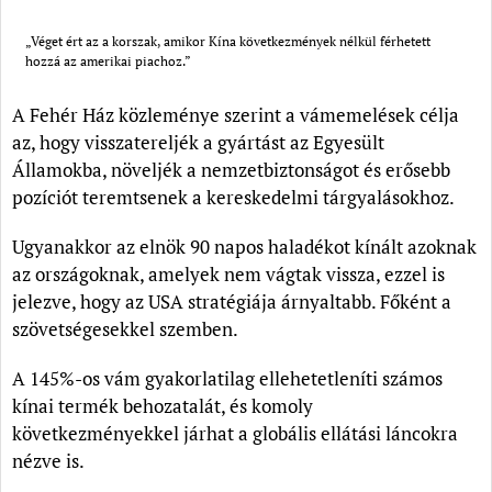
„Véget ért az a korszak, amikor Kína következmények nélkül férhetett
hozzá az amerikai piachoz.”
A Fehér Ház közleménye szerint a vámemelések célja
az, hogy visszatereljék a gyártást az Egyesült
Államokba, növeljék a nemzetbiztonságot és erősebb
pozíciót teremtsenek a kereskedelmi tárgyalásokhoz.
Ugyanakkor az elnök 90 napos haladékot kínált azoknak
az országoknak, amelyek nem vágtak vissza, ezzel is
jelezve, hogy az USA stratégiája árnyaltabb. Főként a
szövetségesekkel szemben.
A 145%-os vám gyakorlatilag ellehetetleníti számos
kínai termék behozatalát, és komoly
következményekkel járhat a globális ellátási láncokra
nézve is.