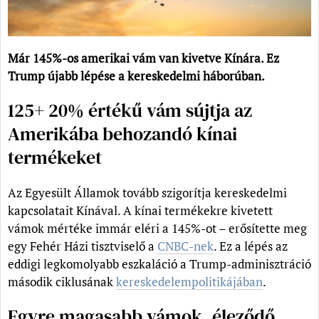
Már 145%-os amerikai vám van kivetve Kínára. Ez
Trump újabb lépése a kereskedelmi háborúban.
125+ 20% értékű vám sújtja az
Amerikába behozandó kínai
termékeket
Az Egyesült Államok tovább szigorítja kereskedelmi
kapcsolatait Kínával. A kínai termékekre kivetett
vámok mértéke immár eléri a 145%-ot – erősítette meg
egy Fehér Házi tisztviselő a
CNBC-nek
. Ez a lépés az
eddigi legkomolyabb eszkaláció a Trump-adminisztráció
második ciklusának
kereskedelempolitikájában
.
Egyre magasabb vámok, éleződő