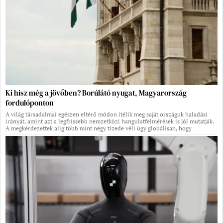
Ki hisz még a jövőben? Borúlátó nyugat, Magyarország
fordulóponton
A világ társadalmai egészen eltérő módon ítélik meg saját országuk haladási
irányát, amint azt a legfrissebb nemzetközi hangulatfelmérések is jól mutatják.
A megkérdezettek alig több mint négy tizede véli úgy globálisan, hogy