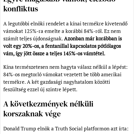
konfliktus
A legutóbbi elnöki rendelet a kínai termékre kivetendő
vámokat 125%-ra emelte a korábbi 84%-ról. Ez nem
számít teljes újdonságnak.
Azonban már korábban is
volt egy 20%-os, a fentanillal kapcsolatos pótlólagos
vám, így jött össze a teljes 145%-os vámtétel.
Kína természetesen nem hagyta válasz nélkül a lépést:
84%-os megtorló vámokat vezetett be több amerikai
termékre. A két gazdasági nagyhatalom közötti
feszültség ezzel új szintre lépett.
A következmények nélküli
korszaknak vége
Donald Trump elnök a Truth Social platformon azt írta: