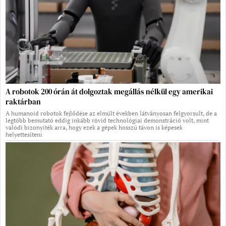
A robotok 200 órán át dolgoztak megállás nélkül egy amerikai
raktárban
A humanoid robotok fejlődése az elmúlt években látványosan felgyorsult, de a
legtöbb bemutató eddig inkább rövid technológiai demonstráció volt, mint
valódi bizonyíték arra, hogy ezek a gépek hosszú távon is képesek
helyettesíteni