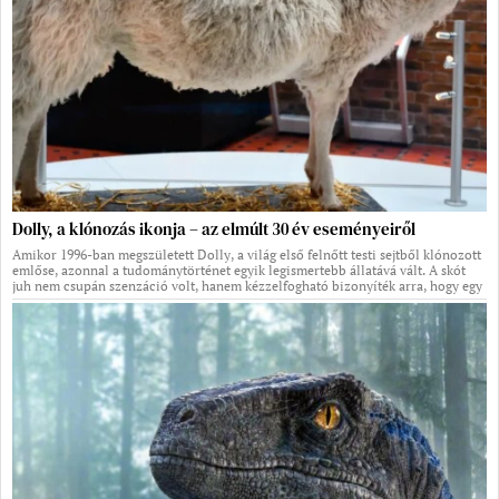
Dolly, a klónozás ikonja – az elmúlt 30 év eseményeiről
Amikor 1996-ban megszületett Dolly, a világ első felnőtt testi sejtből klónozott
emlőse, azonnal a tudománytörténet egyik legismertebb állatává vált. A skót
juh nem csupán szenzáció volt, hanem kézzelfogható bizonyíték arra, hogy egy