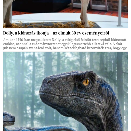
Dolly, a klónozás ikonja – az elmúlt 30 év eseményeiről
Amikor 1996-ban megszületett Dolly, a világ első felnőtt testi sejtből klónozott
emlőse, azonnal a tudománytörténet egyik legismertebb állatává vált. A skót
juh nem csupán szenzáció volt, hanem kézzelfogható bizonyíték arra, hogy egy