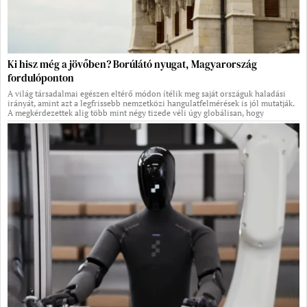
Ki hisz még a jövőben? Borúlátó nyugat, Magyarország
fordulóponton
A világ társadalmai egészen eltérő módon ítélik meg saját országuk haladási
irányát, amint azt a legfrissebb nemzetközi hangulatfelmérések is jól mutatják.
A megkérdezettek alig több mint négy tizede véli úgy globálisan, hogy