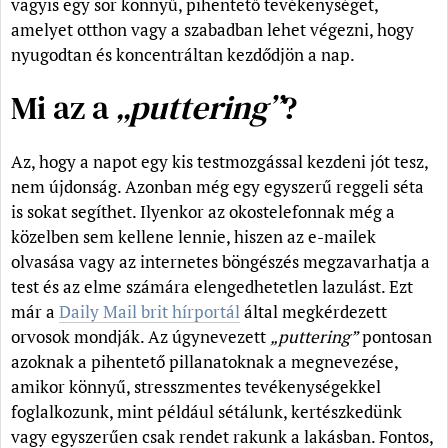
vagyis egy sor könnyű, pihentető tevékenységet,
amelyet otthon vagy a szabadban lehet végezni, hogy
nyugodtan és koncentráltan kezdődjön a nap.
Mi az a
„puttering”
?
Az, hogy a napot egy kis testmozgással kezdeni jót tesz,
nem újdonság. Azonban még egy egyszerű reggeli séta
is sokat segíthet. Ilyenkor az okostelefonnak még a
közelben sem kellene lennie, hiszen az e-mailek
olvasása vagy az internetes böngészés megzavarhatja a
test és az elme számára elengedhetetlen lazulást. Ezt
már a
Daily Mail brit hírportál
által megkérdezett
orvosok mondják. Az úgynevezett
„puttering”
pontosan
azoknak a pihentető pillanatoknak a megnevezése,
amikor könnyű, stresszmentes tevékenységekkel
foglalkozunk, mint például sétálunk, kertészkedünk
vagy egyszerűen csak rendet rakunk a lakásban. Fontos,