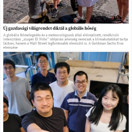
Új gazdasági világrendet diktál a globális hőség
A globális felmelegedés és a meteorológusok által előrejelzett, rendkívüli
intenzitású „szuper El Niño” időjárási jelenség nemcsak a klímakutatókat tartja
lázban, hanem a Wall Street legfontosabb elemzőit is. A Goldman Sachs friss
elemzése