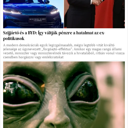
Szijjártó és a BYD: Így váltják pénzre a hatalmat az ex-
politikusok
A modern demokráciák egyik legizgalmasabb, mégis legtöbb vitát kiváltó
jelensége az úgynevezett „forgóajtó-effektus”. Amikor egy magas rangú állami
vezető, miniszter vagy miniszterelnök távozik a hivatalából, ritkán vonul vissza
csendben horgászni vagy emlékiratokat