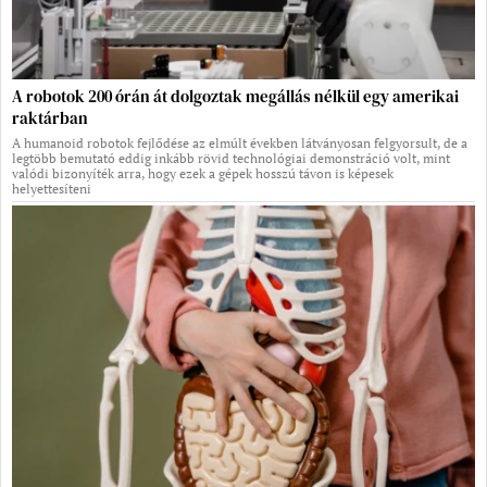
A robotok 200 órán át dolgoztak megállás nélkül egy amerikai
raktárban
A humanoid robotok fejlődése az elmúlt években látványosan felgyorsult, de a
legtöbb bemutató eddig inkább rövid technológiai demonstráció volt, mint
valódi bizonyíték arra, hogy ezek a gépek hosszú távon is képesek
helyettesíteni