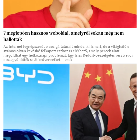
7 meglepően hasznos weboldal, amelyről sokan még nem
hallottak
Az internet legnépszerűbb szolgáltatásait mindenki ismeri, de a világhálón
számos olyan kevésbé felkapott eszköz is elérhető, amely percek alatt
megoldhat egy hétköznapi problémát. Egy friss Reddit-beszélgetés résztvevői
összegyűjtötték saját kedvenceiket – ezek