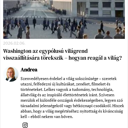
2026.02.06.
Washington az egypólusú világrend
visszaállítására törekszik – hogyan reagál a világ?
Andrea
Szenvedélyesen érdekel a világ sokszínűsége – szeretek
utazni, felfedezni új kultúrákat, zenéket, filmeket és
történeteket. Lelkes vagyok a tudomány, technológia,
állatvilág és az inspiráló élettörténetek iránt. Szívesen
merülök el különféle országok érdekességeiben, legyen szó
társadalmi jelenségekről vagy hétköznapi csodákról. Hiszek
abban, hogy a világ megértéséhez nyitottság és kíváncsiság
kell – ebből nekem van bőven.