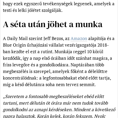
hogy ezek egyszerű tevékenységek legyenek, amelyek a
testi és lelki jólétet szolgálják.
A séta után jöhet a munka
A Daily Mail szerint Jeff Bezos, az
Amazon
alapítója és a
Blue Origin űrhajózási vállalat vezérigazgatója 2018-
ban kezdte el ezt a rutint. Munkája reggel 10 körül
kezdődik, így a nap első óráiban időt szánhat magára, a
friss levegőre és a gondolkodásra. Naptárában több
megbeszélés is szerepel, amelyek főként a délelőttre
koncentrálódnak: a legfontosabbakat ebéd előtt tartja,
míg a késő délutánra soha nem tervez semmit.
„Szeretem a fontosabb megbeszéléseket ebéd előtt
tartani, mert délután öt órára már nem tudok tovább
gondolkodni az aznapi kérdéseken. Mindent a következő
napra halasztok
.
Korán kelek, korán fekszem. Nyolc