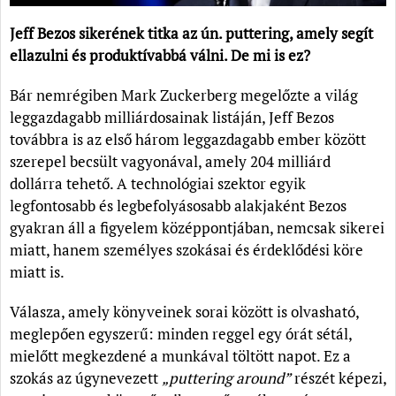
Jeff Bezos sikerének titka az ún. puttering, amely segít
ellazulni és produktívabbá válni. De mi is ez?
Bár nemrégiben Mark Zuckerberg megelőzte a világ
leggazdagabb milliárdosainak listáján, Jeff Bezos
továbbra is az első három leggazdagabb ember között
szerepel becsült vagyonával, amely 204 milliárd
dollárra tehető. A technológiai szektor egyik
legfontosabb és legbefolyásosabb alakjaként Bezos
gyakran áll a figyelem középpontjában, nemcsak sikerei
miatt, hanem személyes szokásai és érdeklődési köre
miatt is.
Válasza, amely könyveinek sorai között is olvasható,
meglepően egyszerű: minden reggel egy órát sétál,
mielőtt megkezdené a munkával töltött napot. Ez a
szokás az úgynevezett
„puttering around”
részét képezi,