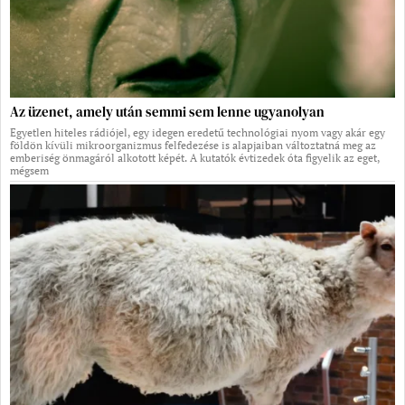
Az üzenet, amely után semmi sem lenne ugyanolyan
Egyetlen hiteles rádiójel, egy idegen eredetű technológiai nyom vagy akár egy
földön kívüli mikroorganizmus felfedezése is alapjaiban változtatná meg az
emberiség önmagáról alkotott képét. A kutatók évtizedek óta figyelik az eget,
mégsem