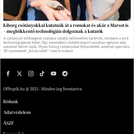
Kiborg csótányokkal kutatnák át a romokat és akár a Marsot is
– meghökkentő technológián dolgoznak a kutatók
A csótányok többségünk számára inkább kellemetlen kártevők, mintsem a jövő
technológiájának hősei. Egy nemzetközi kutatócsoport azonban egészen más
szemmel tekint rájuk. Olyan kiborg csótányokat fejlesztettek, amelyek speciális,
3D nyomtatott „búvárruhát” viselve órákon
Offtopik.hu © 2025 - Minden jog fenntartva
Rólunk
Adatvédelem
ÁSZF
Kapcsolat