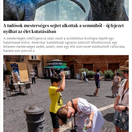
A tudósok mesterséges sejtet alkottak a semmiből – új fejezet
nyílhat az élet kutatásában
A mesterséges intelligencia után most a szintetikus biológia lépett egy
hatalmasat előre. Amerikai kutatóknak ugyanis sikerült létrehozniuk egy
teljesen mesterséges sejtet, amely nem egy élő szervezet módosított változata,
hanem szó szerint a