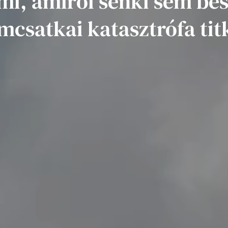
mi, amiről senki sem besz
mcsatkai katasztrófa tit