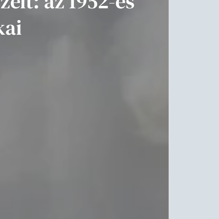
élt: az 1952-es
kai