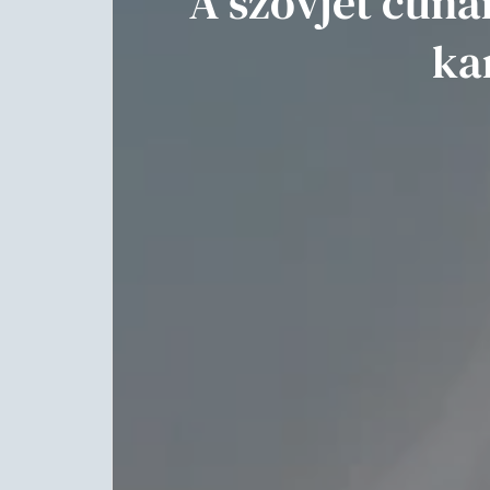
A szovjet cuna
ka