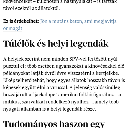
kedvenceiket – különösen a házinyulakat – is tartsák
távol ezektől az állatoktól.
Ez is érdekelhet
:
Jön a mutáns beton, ami megjavítja
önmagát
Túlélők és helyi legendák
A helyiek szerint nem minden SPV-vel fertőzött nyúl
pusztul el: több esetben ugyanazokat a kinövésekkel élő
példányokat látják évről évre visszatérni a kertjeikbe.
Elképzelhető tehát, hogy egyes állatok hosszabb távon is
képesek együtt élni a vírussal. A jelenség valószínűleg
hozzájárult a “jackalope” amerikai folklórfigurához – a
mitikus, szarvakkal rendelkező nyúlhoz –, amely több
nyugati államban is a helyi legendák része.
Tudományos haszon egy