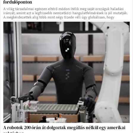
fordulóponton
A világ társadalmai egészen eltérő módon ítélik meg saját országuk haladási
irányát, amint azt a legfrissebb nemzetközi hangulatfelmérések is jól mutatják.
A megkérdezettek alig több mint négy tizede véli úgy globálisan, hogy
A robotok 200 órán át dolgoztak megállás nélkül egy amerikai