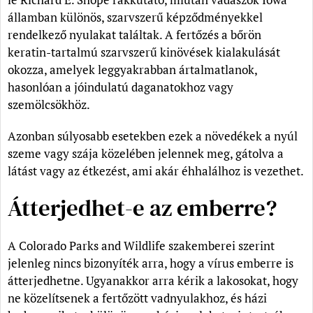
államban különös, szarvszerű képződményekkel
rendelkező nyulakat találtak. A fertőzés a bőrön
keratin-tartalmú szarvszerű kinövések kialakulását
okozza, amelyek leggyakrabban ártalmatlanok,
hasonlóan a jóindulatú daganatokhoz vagy
szemölcsökhöz.
Azonban súlyosabb esetekben ezek a növedékek a nyúl
szeme vagy szája közelében jelennek meg, gátolva a
látást vagy az étkezést, ami akár éhhalálhoz is vezethet.
Átterjedhet-e az emberre?
A Colorado Parks and Wildlife szakemberei szerint
jelenleg nincs bizonyíték arra, hogy a vírus emberre is
átterjedhetne. Ugyanakkor arra kérik a lakosokat, hogy
ne közelítsenek a fertőzött vadnyulakhoz, és házi