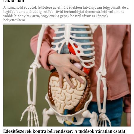
raktárban
A humanoid robotok fejlődése az elmúlt években látványosan felgyorsult, de a
legtöbb bemutató eddig inkább rövid technológiai demonstráció volt, mint
valódi bizonyíték arra, hogy ezek a gépek hosszú távon is képesek
helyettesíteni
Édesítőszerek kontra bélrendszer: A tudósok váratlan csatát