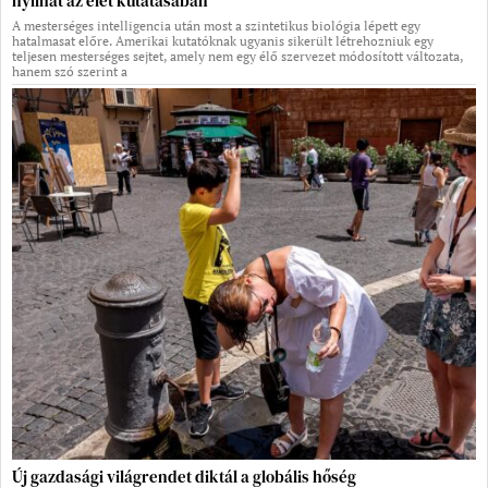
nyílhat az élet kutatásában
A mesterséges intelligencia után most a szintetikus biológia lépett egy
hatalmasat előre. Amerikai kutatóknak ugyanis sikerült létrehozniuk egy
teljesen mesterséges sejtet, amely nem egy élő szervezet módosított változata,
hanem szó szerint a
Új gazdasági világrendet diktál a globális hőség