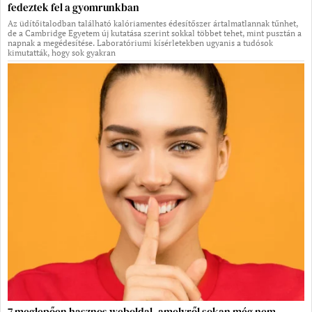
fedeztek fel a gyomrunkban
Az üdítőitalodban található kalóriamentes édesítőszer ártalmatlannak tűnhet,
de a Cambridge Egyetem új kutatása szerint sokkal többet tehet, mint pusztán a
napnak a megédesítése. Laboratóriumi kísérletekben ugyanis a tudósok
kimutatták, hogy sok gyakran
7 meglepően hasznos weboldal, amelyről sokan még nem