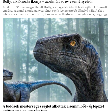
Dolly, a klónozás ikonja – az elmúlt 30 év eseményeiről
Amikor 1996-ban megszületett Dolly, a világ első felnőtt testi sejtből klónozott
emlőse, azonnal a tudománytörténet egyik legismertebb állatává vált. A skót
juh nem csupán szenzáció volt, hanem kézzelfogható bizonyíték arra, hogy egy
A tudósok mesterséges sejtet alkottak a semmiből – új fejezet