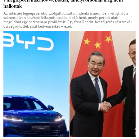
hallottak
Az internet legnépszerűbb szolgáltatásait mindenki ismeri, de a világhálón
számos olyan kevésbé felkapott eszköz is elérhető, amely percek alatt
megoldhat egy hétköznapi problémát. Egy friss Reddit-beszélgetés résztvevői
összegyűjtötték saját kedvenceiket – ezek