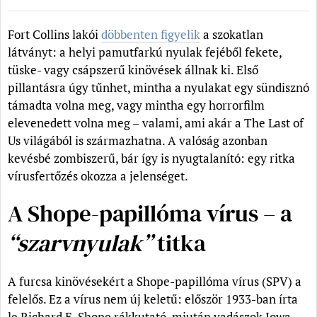
Fort Collins lakói
döbbenten figyelik
a szokatlan
látványt: a helyi pamutfarkú nyulak fejéből fekete,
tüske- vagy csápszerű kinövések állnak ki. Első
pillantásra úgy tűnhet, mintha a nyulakat egy sündisznó
támadta volna meg, vagy mintha egy horrorfilm
elevenedett volna meg – valami, ami akár a The Last of
Us világából is származhatna. A valóság azonban
kevésbé zombiszerű, bár így is nyugtalanító: egy ritka
vírusfertőzés okozza a jelenséget.
A Shope-papillóma vírus – a
“szarvnyulak”
titka
A furcsa kinövésekért a Shope-papillóma vírus (SPV) a
felelős. Ez a vírus nem új keletű: először 1933-ban írta
le Richard E. Shope rákkutató, miután vadászok Iowa