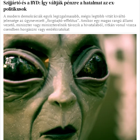
Szijjártó és a BYD: Így váltják pénzre a hatalmat az ex-
politikusok
A modern demokráciák egyik legizgalmasabb, mégis legtöbb vitát kiváltó
jelensége az úgynevezett „forgóajtó-effektus”. Amikor egy magas rangú állami
vezető, miniszter vagy miniszterelnök távozik a hivatalából, ritkán vonul vissza
csendben horgászni vagy emlékiratokat