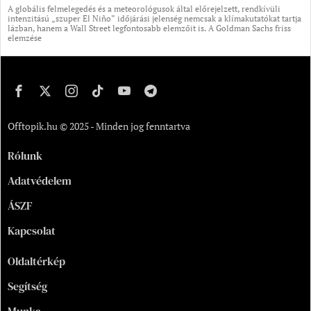
A globális felmelegedés és a meteorológusok által előrejelzett, rendkívüli
intenzitású „szuper El Niño” időjárási jelenség nemcsak a klímakutatókat tartja
lázban, hanem a Wall Street legfontosabb elemzőit is. A Goldman Sachs friss
elemzése
Offtopik.hu © 2025 - Minden jog fenntartva
Rólunk
Adatvédelem
ÁSZF
Kapcsolat
Oldaltérkép
Segítség
Munka