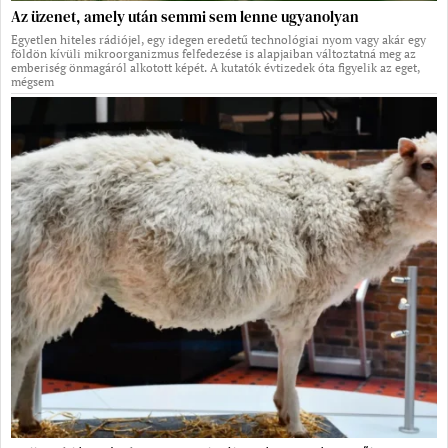
Az üzenet, amely után semmi sem lenne ugyanolyan
Egyetlen hiteles rádiójel, egy idegen eredetű technológiai nyom vagy akár egy
földön kívüli mikroorganizmus felfedezése is alapjaiban változtatná meg az
emberiség önmagáról alkotott képét. A kutatók évtizedek óta figyelik az eget,
mégsem