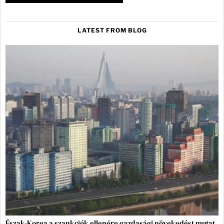
LATEST FROM BLOG
Észak-Korea a szankciók ellenére gazdasági növekedést mutat