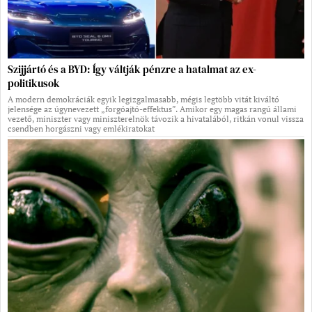
Szijjártó és a BYD: Így váltják pénzre a hatalmat az ex-
politikusok
A modern demokráciák egyik legizgalmasabb, mégis legtöbb vitát kiváltó
jelensége az úgynevezett „forgóajtó-effektus”. Amikor egy magas rangú állami
vezető, miniszter vagy miniszterelnök távozik a hivatalából, ritkán vonul vissza
csendben horgászni vagy emlékiratokat