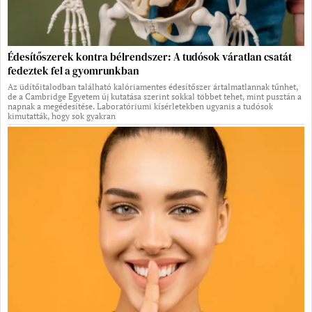
Édesítőszerek kontra bélrendszer: A tudósok váratlan csatát
fedeztek fel a gyomrunkban
Az üdítőitalodban található kalóriamentes édesítőszer ártalmatlannak tűnhet,
de a Cambridge Egyetem új kutatása szerint sokkal többet tehet, mint pusztán a
napnak a megédesítése. Laboratóriumi kísérletekben ugyanis a tudósok
kimutatták, hogy sok gyakran