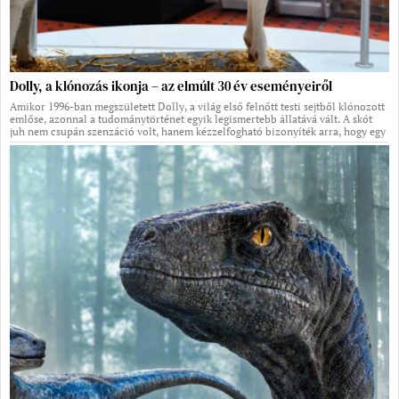
Dolly, a klónozás ikonja – az elmúlt 30 év eseményeiről
Amikor 1996-ban megszületett Dolly, a világ első felnőtt testi sejtből klónozott
emlőse, azonnal a tudománytörténet egyik legismertebb állatává vált. A skót
juh nem csupán szenzáció volt, hanem kézzelfogható bizonyíték arra, hogy egy