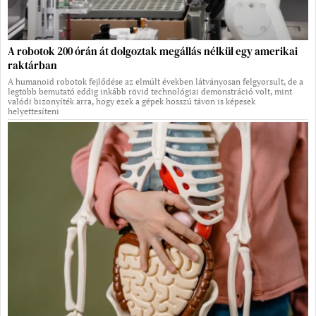
A robotok 200 órán át dolgoztak megállás nélkül egy amerikai
raktárban
A humanoid robotok fejlődése az elmúlt években látványosan felgyorsult, de a
legtöbb bemutató eddig inkább rövid technológiai demonstráció volt, mint
valódi bizonyíték arra, hogy ezek a gépek hosszú távon is képesek
helyettesíteni