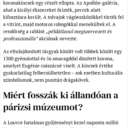
koronakincsek egy részét ellopta. Az Apollón-galéria,
ahol a királyi ékszereket őrizték, percek alatt
kifosztásra került. A tolvajok vágóeszközökkel törték fel
a vitrint, majd motoros robogókkal menekültek el. A
rendőrség a rablást
„példátlanul megszervezett és
professzionális”
akciónak nevezte.
Az eltulajdonított tárgyak között volt többek között egy
1300 gyémánttal és 56 smaragddal díszített korona,
amelyet Eugénie császárné viselt. A kincsek értéke
gyakorlatilag felbecsülhetetlen – sok esetben kulturális
szimbólumok, nem pusztán drágakövek.
Miért fosszák ki állandóan a
párizsi múzeumot?
A Louvre hatalmas gyűjteményt kezel naponta millió