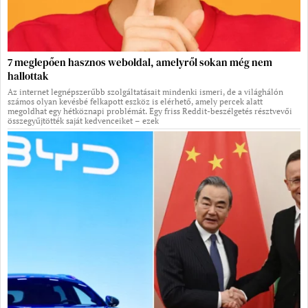
7 meglepően hasznos weboldal, amelyről sokan még nem
hallottak
Az internet legnépszerűbb szolgáltatásait mindenki ismeri, de a világhálón
számos olyan kevésbé felkapott eszköz is elérhető, amely percek alatt
megoldhat egy hétköznapi problémát. Egy friss Reddit-beszélgetés résztvevői
összegyűjtötték saját kedvenceiket – ezek