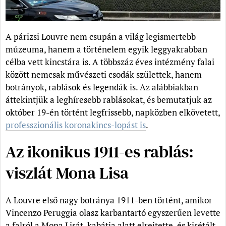
A párizsi Louvre nem csupán a világ legismertebb
múzeuma, hanem a történelem egyik leggyakrabban
célba vett kincstára is. A többszáz éves intézmény falai
között nemcsak művészeti csodák születtek, hanem
botrányok, rablások és legendák is. Az alábbiakban
áttekintjük a leghíresebb rablásokat, és bemutatjuk az
október 19-én történt legfrissebb, napközben elkövetett,
professzionális koronakincs-lopást is
.
Az ikonikus 1911-es rablás:
viszlát Mona Lisa
A Louvre első nagy botránya 1911-ben történt, amikor
Vincenzo Peruggia olasz karbantartó egyszerűen levette
a falról a Mona Lisát, kabátja alatt elrejtette, és kisétált