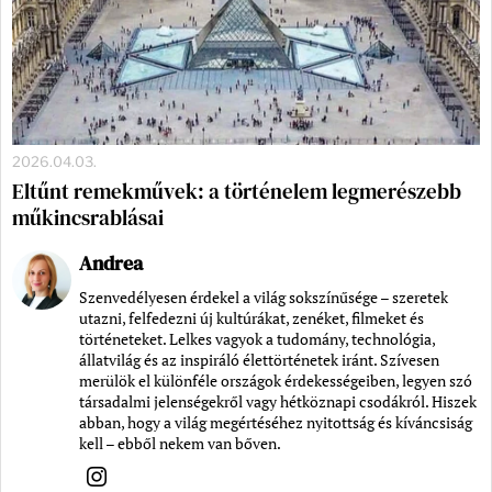
2026.04.03.
Eltűnt remekművek: a történelem legmerészebb
műkincsrablásai
Andrea
Szenvedélyesen érdekel a világ sokszínűsége – szeretek
utazni, felfedezni új kultúrákat, zenéket, filmeket és
történeteket. Lelkes vagyok a tudomány, technológia,
állatvilág és az inspiráló élettörténetek iránt. Szívesen
merülök el különféle országok érdekességeiben, legyen szó
társadalmi jelenségekről vagy hétköznapi csodákról. Hiszek
abban, hogy a világ megértéséhez nyitottság és kíváncsiság
kell – ebből nekem van bőven.