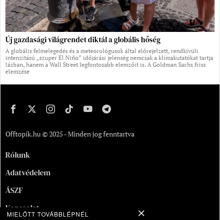
Új gazdasági világrendet diktál a globális hőség
A globális felmelegedés és a meteorológusok által előrejelzett, rendkívüli
intenzitású „szuper El Niño” időjárási jelenség nemcsak a klímakutatókat tartja
lázban, hanem a Wall Street legfontosabb elemzőit is. A Goldman Sachs friss
elemzése
Offtopik.hu © 2025 - Minden jog fenntartva
Rólunk
Adatvédelem
ÁSZF
Kapcsolat
MIELŐTT TOVÁBBLÉPNÉL