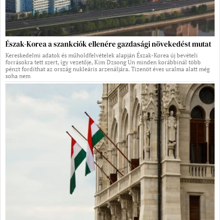
Észak-Korea a szankciók ellenére gazdasági növekedést mutat
Kereskedelmi adatok és műholdfelvételek alapján Észak-Korea új bevételi
forrásokra tett szert, így vezetője, Kim Dzsong Un minden korábbinál több
pénzt fordíthat az ország nukleáris arzenáljára. Tizenöt éves uralma alatt még
soha nem