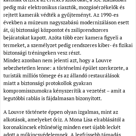
pedig már elektronikus riasztók, mozgásérzékelők és
rejtett kamerák védték a gyűjteményt. Az 1990-es
években a múzeum nagyszabású modernizáláson esett
át, új biztonsági központot és zsiliprendszeres
bejáratokat kapott. Azóta több ezer kamera figyeli a
termeket, a személyzet pedig rendszeres kiber- és fizikai
biztonsági tréningeken vesz részt.
Mindez azonban nem jelenti azt, hogy a Louvre
sebezhetetlen lenne: a történelmi épület szerkezete, a
turisták milliós tömege és az állandó restaurálások
miatt a biztonsági protokollok gyakran
kompromisszumokra kényszerítik a vezetést – amit a
legutóbbi rablás is fájdalmasan bizonyított.
A Louvre története éppen olyan izgalmas, mint az
alkotások, amelyeket őriz. A Mona Lisa elrablásától a
koronakincsek eltűnéséig minden eset újabb leckét
adott a műkincsvédelemnek. A legfrissebb támadás