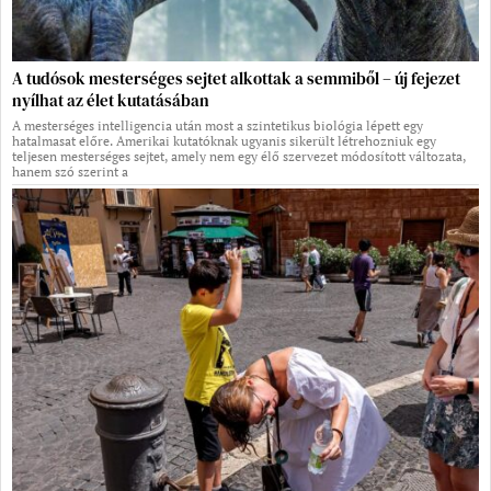
A tudósok mesterséges sejtet alkottak a semmiből – új fejezet
nyílhat az élet kutatásában
A mesterséges intelligencia után most a szintetikus biológia lépett egy
hatalmasat előre. Amerikai kutatóknak ugyanis sikerült létrehozniuk egy
teljesen mesterséges sejtet, amely nem egy élő szervezet módosított változata,
hanem szó szerint a