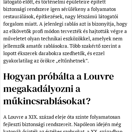
látogató előtt, és történelmi épületeire épített
biztonsági rendszere igen sérülékeny a folyamatos
restaurálások, építkezések, nagy létszámú látogatói
forgalom miatt. A jelenlegi rablás azt is bizonyítja, hogy
az elkövetők profi módon tervezték és hajtották végre a
műveletet olyan technikai eszközökkel, amelyek nem
jellemzők amatőr rablásokra. Több szakértő szerint a
lopott ékszerek darabokra szedhetők, és ezzel
gyakorlatilag az örökre „eltűnhetnek”.
Hogyan próbálta a Louvre
megakadályozni a
műkincsrablásokat?
A Louvre a XIX. század eleje óta szinte folyamatosan
fejleszti biztonsági rendszereit. Napóleon idején még
katonák őrizték az értékes szobrokat, a XX. században