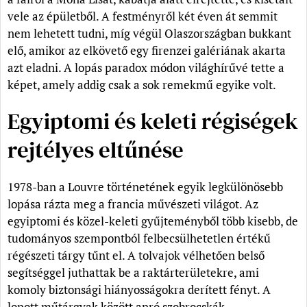
vele az épületből. A festményről két éven át semmit
nem lehetett tudni, míg végül Olaszországban bukkant
elő, amikor az elkövető egy firenzei galériának akarta
azt eladni. A lopás paradox módon világhírűvé tette a
képet, amely addig csak a sok remekmű egyike volt.
Egyiptomi és keleti régiségek
rejtélyes eltűnése
1978-ban a Louvre történetének egyik legkülönösebb
lopása rázta meg a francia művészeti világot. Az
egyiptomi és közel-keleti gyűjteményből több kisebb, de
tudományos szempontból felbecsülhetetlen értékű
régészeti tárgy tűnt el. A tolvajok vélhetően belső
segítséggel juthattak be a raktárterületekre, ami
komoly biztonsági hiányosságokra derített fényt. A
lopott műtárgyak között apró szobrocskák,