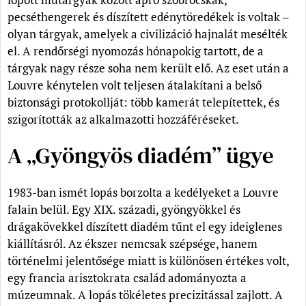
pecséthengerek és díszített edénytöredékek is voltak –
olyan tárgyak, amelyek a civilizáció hajnalát mesélték
el. A rendőrségi nyomozás hónapokig tartott, de a
tárgyak nagy része soha nem került elő. Az eset után a
Louvre kénytelen volt teljesen átalakítani a belső
biztonsági protokollját: több kamerát telepítettek, és
szigorították az alkalmazotti hozzáféréseket.
A „Gyöngyös diadém” ügye
1983-ban ismét lopás borzolta a kedélyeket a Louvre
falain belül. Egy XIX. századi, gyöngyökkel és
drágakövekkel díszített diadém tűnt el egy ideiglenes
kiállításról. Az ékszer nemcsak szépsége, hanem
történelmi jelentősége miatt is különösen értékes volt,
egy francia arisztokrata család adományozta a
múzeumnak. A lopás tökéletes precizitással zajlott. A