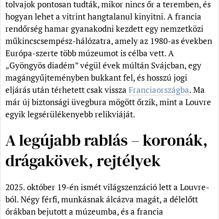
tolvajok pontosan tudták, mikor nincs őr a teremben, és
hogyan lehet a vitrint hangtalanul kinyitni. A francia
rendőrség hamar gyanakodni kezdett egy nemzetközi
műkincscsempész-hálózatra, amely az 1980-as években
Európa-szerte több múzeumot is célba vett. A
„Gyöngyös diadém” végül évek múltán Svájcban, egy
magángyűjteményben bukkant fel, és hosszú jogi
eljárás után térhetett csak vissza
Franciaországba
. Ma
már új biztonsági üvegbura mögött őrzik, mint a Louvre
egyik legsérülékenyebb relikviáját.
A legújabb rablás – koronák,
drágakövek, rejtélyek
2025. október 19-én ismét világszenzáció lett a Louvre-
ból. Négy férfi, munkásnak álcázva magát, a délelőtt
órákban bejutott a múzeumba, és a francia