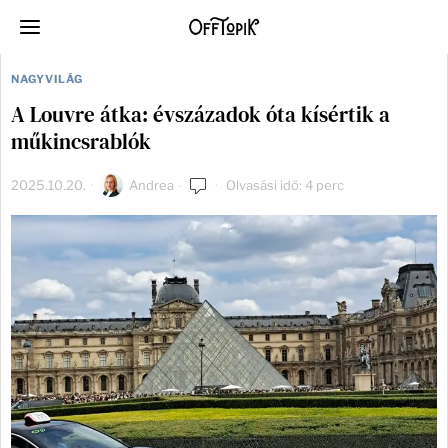
NAGYVILÁG
A Louvre átka: évszázadok óta kísértik a
műkincsrablók
2025.10.20.
Andrea
Olvasási idő: 4 perc