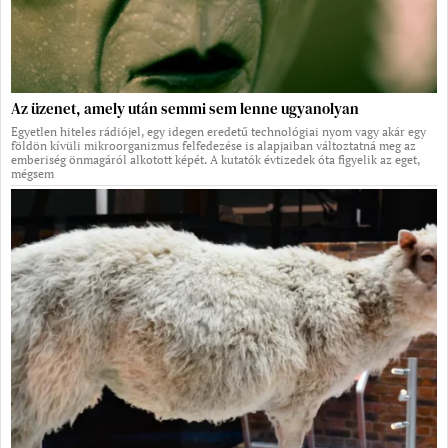
Az üzenet, amely után semmi sem lenne ugyanolyan
Egyetlen hiteles rádiójel, egy idegen eredetű technológiai nyom vagy akár egy
földön kívüli mikroorganizmus felfedezése is alapjaiban változtatná meg az
emberiség önmagáról alkotott képét. A kutatók évtizedek óta figyelik az eget,
mégsem