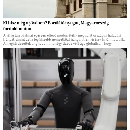
Ki hisz még a jövőben? Borúlátó nyugat, Magyarország
fordulóponton
A világ társadalmai egészen eltérő módon ítélik meg saját országuk haladási
irányát, amint azt a legfrissebb nemzetközi hangulatfelmérések is jól mutatják.
A megkérdezettek alig több mint négy tizede véli úgy globálisan, hogy