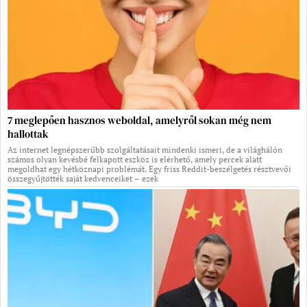
7 meglepően hasznos weboldal, amelyről sokan még nem
hallottak
Az internet legnépszerűbb szolgáltatásait mindenki ismeri, de a világhálón
számos olyan kevésbé felkapott eszköz is elérhető, amely percek alatt
megoldhat egy hétköznapi problémát. Egy friss Reddit-beszélgetés résztvevői
összegyűjtötték saját kedvenceiket – ezek