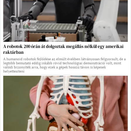
A robotok 200 órán át dolgoztak megállás nélkül egy amerikai
raktárban
A humanoid robotok fejlődése az elmúlt években látványosan felgyorsult, de a
legtöbb bemutató eddig inkább rövid technológiai demonstráció volt, mint
valódi bizonyíték arra, hogy ezek a gépek hosszú távon is képesek
helyettesíteni