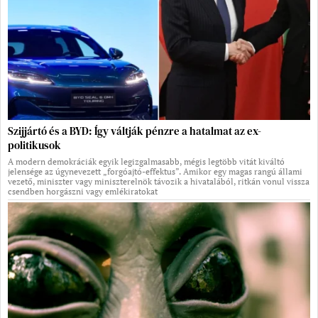
Szijjártó és a BYD: Így váltják pénzre a hatalmat az ex-
politikusok
A modern demokráciák egyik legizgalmasabb, mégis legtöbb vitát kiváltó
jelensége az úgynevezett „forgóajtó-effektus”. Amikor egy magas rangú állami
vezető, miniszter vagy miniszterelnök távozik a hivatalából, ritkán vonul vissza
csendben horgászni vagy emlékiratokat