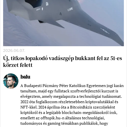
2026.06.07.
Új, titkos lopakodó vadászgép bukkant fel az 51-es
körzet felett
balu
A Budapesti Pázmány Péter Katolikus Egyetemen jogi karán
tanultam, majd egy fullstack szoftverfejlesztői kurzust is
elvégeztem, amely megalapozta a technológiai tudásomat.
2022 óta foglalkozom részletesebben kriptovalutákkal és
NFT-kkel. 2024 áprilisa óta a BitcoinBázis szerzőjeként
kriptókról és a legújabb blockchain-megoldásokról írok,
emellett az offtopik.hu-n általános technológiai,
tudományos és gaming témákban publikálok, hogy