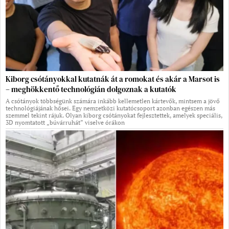
Kiborg csótányokkal kutatnák át a romokat és akár a Marsot is
– meghökkentő technológián dolgoznak a kutatók
A csótányok többségünk számára inkább kellemetlen kártevők, mintsem a jövő
technológiájának hősei. Egy nemzetközi kutatócsoport azonban egészen más
szemmel tekint rájuk. Olyan kiborg csótányokat fejlesztettek, amelyek speciális,
3D nyomtatott „búvárruhát” viselve órákon