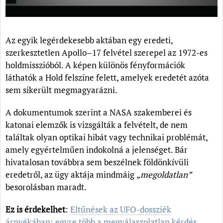
Az egyik legérdekesebb aktában egy eredeti,
szerkesztetlen Apollo–17 felvétel szerepel az 1972-es
holdmisszióból. A képen különös fényformációk
láthatók a Hold felszíne felett, amelyek eredetét azóta
sem sikerült megmagyarázni.
A dokumentumok szerint a NASA szakemberei és
katonai elemzők is vizsgálták a felvételt, de nem
találtak olyan optikai hibát vagy technikai problémát,
amely egyértelműen indokolná a jelenséget. Bár
hivatalosan továbbra sem beszélnek földönkívüli
eredetről, az ügy aktája mindmáig
„megoldatlan”
besorolásban maradt.
Ez is érdekelhet
:
Eltűnések az UFO-dossziék
árnyékában: egyre több a megválaszolatlan kérdés