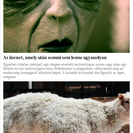
Az üzenet, amely után semmi sem lenne ugyanolyan
Egyetlen hiteles rádiójel, egy idegen eredetű technológiai nyom vagy akár egy
földön kívüli mikroorganizmus felfedezése is alapjaiban változtatná meg az
emberiség önmagáról alkotott képét. A kutatók évtizedek óta figyelik az eget,
mégsem