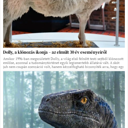
Dolly, a klónozás ikonja – az elmúlt 30 év eseményeiről
Amikor 1996-ban megszületett Dolly, a világ első felnőtt testi sejtből klónozott
emlőse, azonnal a tudománytörténet egyik legismertebb állatává vált. A skót
juh nem csupán szenzáció volt, hanem kézzelfogható bizonyíték arra, hogy egy