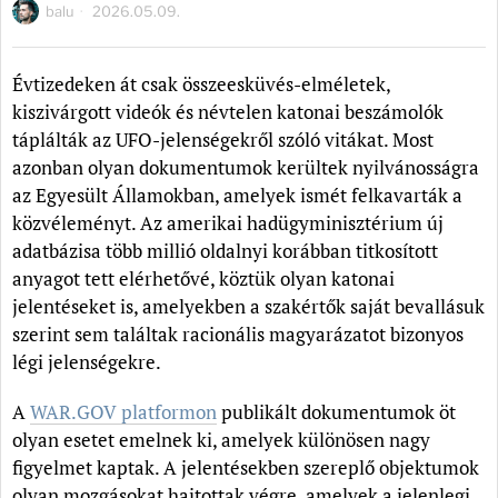
balu
2026.05.09.
Évtizedeken át csak összeesküvés-elméletek,
kiszivárgott videók és névtelen katonai beszámolók
táplálták az UFO-jelenségekről szóló vitákat. Most
azonban olyan dokumentumok kerültek nyilvánosságra
az Egyesült Államokban, amelyek ismét felkavarták a
közvéleményt. Az amerikai hadügyminisztérium új
adatbázisa több millió oldalnyi korábban titkosított
anyagot tett elérhetővé, köztük olyan katonai
jelentéseket is, amelyekben a szakértők saját bevallásuk
szerint sem találtak racionális magyarázatot bizonyos
légi jelenségekre.
A
WAR.GOV platformon
publikált dokumentumok öt
olyan esetet emelnek ki, amelyek különösen nagy
figyelmet kaptak. A jelentésekben szereplő objektumok
olyan mozgásokat hajtottak végre, amelyek a jelenlegi