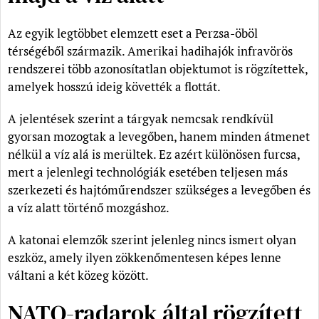
Az egyik legtöbbet elemzett eset a Perzsa-öböl
térségéből származik. Amerikai hadihajók infravörös
rendszerei több azonosítatlan objektumot is rögzítettek,
amelyek hosszú ideig követték a flottát.
A jelentések szerint a tárgyak nemcsak rendkívül
gyorsan mozogtak a levegőben, hanem minden átmenet
nélkül a víz alá is merültek. Ez azért különösen furcsa,
mert a jelenlegi technológiák esetében teljesen más
szerkezeti és hajtóműrendszer szükséges a levegőben és
a víz alatt történő mozgáshoz.
A katonai elemzők szerint jelenleg nincs ismert olyan
eszköz, amely ilyen zökkenőmentesen képes lenne
váltani a két közeg között.
NATO-radarok által rögzített