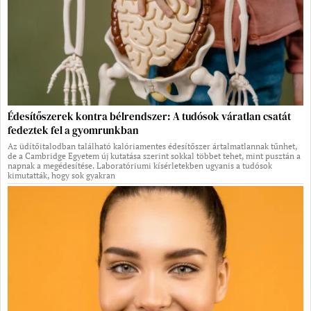
Édesítőszerek kontra bélrendszer: A tudósok váratlan csatát
fedeztek fel a gyomrunkban
Az üdítőitalodban található kalóriamentes édesítőszer ártalmatlannak tűnhet,
de a Cambridge Egyetem új kutatása szerint sokkal többet tehet, mint pusztán a
napnak a megédesítése. Laboratóriumi kísérletekben ugyanis a tudósok
kimutatták, hogy sok gyakran