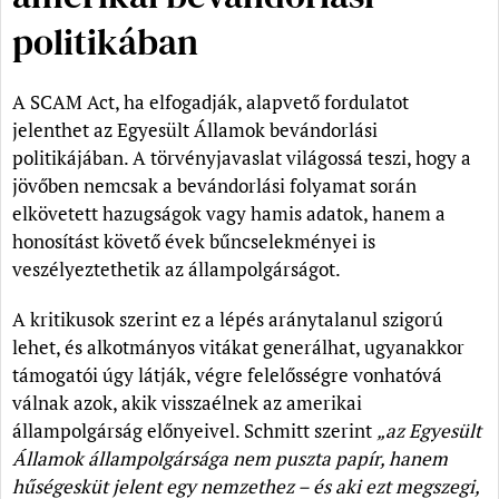
politikában
A SCAM Act, ha elfogadják, alapvető fordulatot
jelenthet az Egyesült Államok bevándorlási
politikájában. A törvényjavaslat világossá teszi, hogy a
jövőben nemcsak a bevándorlási folyamat során
elkövetett hazugságok vagy hamis adatok, hanem a
honosítást követő évek bűncselekményei is
veszélyeztethetik az állampolgárságot.
A kritikusok szerint ez a lépés aránytalanul szigorú
lehet, és alkotmányos vitákat generálhat, ugyanakkor
támogatói úgy látják, végre felelősségre vonhatóvá
válnak azok, akik visszaélnek az amerikai
állampolgárság előnyeivel. Schmitt szerint
„az Egyesült
Államok állampolgársága nem puszta papír, hanem
hűségesküt jelent egy nemzethez – és aki ezt megszegi,