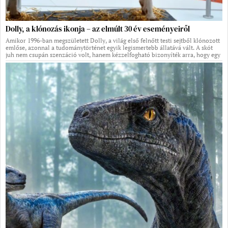
Dolly, a klónozás ikonja – az elmúlt 30 év eseményeiről
Amikor 1996-ban megszületett Dolly, a világ első felnőtt testi sejtből klónozott
emlőse, azonnal a tudománytörténet egyik legismertebb állatává vált. A skót
juh nem csupán szenzáció volt, hanem kézzelfogható bizonyíték arra, hogy egy