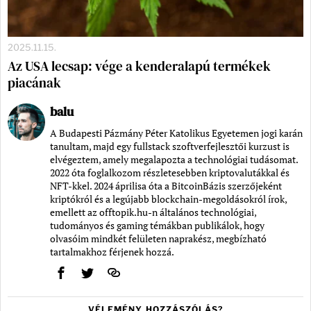
2025.11.15.
Az USA lecsap: vége a kenderalapú termékek
piacának
balu
A Budapesti Pázmány Péter Katolikus Egyetemen jogi karán
tanultam, majd egy fullstack szoftverfejlesztői kurzust is
elvégeztem, amely megalapozta a technológiai tudásomat.
2022 óta foglalkozom részletesebben kriptovalutákkal és
NFT-kkel. 2024 áprilisa óta a BitcoinBázis szerzőjeként
kriptókról és a legújabb blockchain-megoldásokról írok,
emellett az offtopik.hu-n általános technológiai,
tudományos és gaming témákban publikálok, hogy
olvasóim mindkét felületen naprakész, megbízható
tartalmakhoz férjenek hozzá.
VÉLEMÉNY, HOZZÁSZÓLÁS?