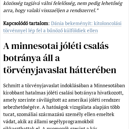
közösség tagjává válni felelősség, nem pedig lehetőség
arra, hogy valaki visszaéljen a rendszerrel.”
Kapcsolódó tartalom
:
Dánia bekeményít: kitoloncolási
törvénnyel lép fel a bűnöző külföldiek ellen
A minnesotai jóléti csalás
botránya áll a
törvényjavaslat hátterében
Schmitt a törvényjavaslat indoklásában a Minnesotában
kirobbant hatalmas jóléti csalási botrányra hivatkozott,
amely szerinte rávilágított az amerikai jóléti rendszer
sebezhetőségére. A hatóságok vizsgálata alapján több
tucat, szomáliai származású személy ellen emeltek
vádat, akik az állami segélyprogramokból
sikkaszthattak el. A nyomozók szerint a kár