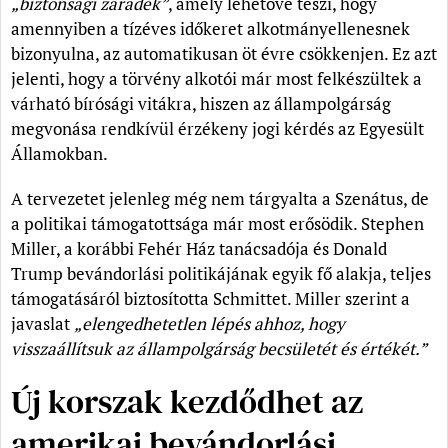
„biztonsági záradék”
, amely lehetővé teszi, hogy
amennyiben a tízéves időkeret alkotmányellenesnek
bizonyulna, az automatikusan öt évre csökkenjen. Ez azt
jelenti, hogy a törvény alkotói már most felkészültek a
várható bírósági vitákra, hiszen az állampolgárság
megvonása rendkívül érzékeny jogi kérdés az Egyesült
Államokban.
A tervezetet jelenleg még nem tárgyalta a Szenátus, de
a politikai támogatottsága már most erősödik. Stephen
Miller, a korábbi Fehér Ház tanácsadója és Donald
Trump bevándorlási politikájának egyik fő alakja, teljes
támogatásáról biztosította Schmittet. Miller szerint a
javaslat
„elengedhetetlen lépés ahhoz, hogy
visszaállítsuk az állampolgárság becsületét és értékét.”
Új korszak kezdődhet az
amerikai bevándorlási