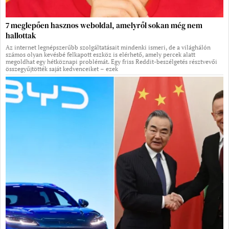
7 meglepően hasznos weboldal, amelyről sokan még nem
hallottak
Az internet legnépszerűbb szolgáltatásait mindenki ismeri, de a világhálón
számos olyan kevésbé felkapott eszköz is elérhető, amely percek alatt
megoldhat egy hétköznapi problémát. Egy friss Reddit-beszélgetés résztvevői
összegyűjtötték saját kedvenceiket – ezek