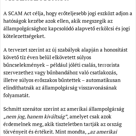
A SCAM Act célja, hogy erőteljesebb jogi eszközt adjon a
hatóságok kezébe azok ellen, akik megszegik az
állampolgársághoz kapcsolódó alapvető erkölcsi és jogi
kötelezettségeket.
A tervezet szerint az új szabályok alapján a honosítást
követő tíz éven belül elkövetett súlyos
bűncselekmények – például jóléti csalás, terrorista
szervezethez vagy bűnbandához való csatlakozás,
illetve súlyos erőszakos bűntettek – automatikusan
elindíthatnák az állampolgárság visszavonásának
folyamatát.
Schmitt szenátor szerint az amerikai állampolgárság
„nem jog, hanem kiváltság”
, amelyet csak azok
érdemelnek meg, akik tiszteletben tartják az ország
törvényeit és értékeit. Mint mondta,
„az amerikai