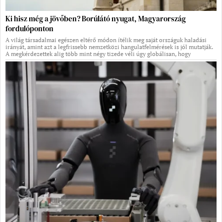
Ki hisz még a jövőben? Borúlátó nyugat, Magyarország
fordulóponton
A világ társadalmai egészen eltérő módon ítélik meg saját országuk haladási
irányát, amint azt a legfrissebb nemzetközi hangulatfelmérések is jól mutatják.
A megkérdezettek alig több mint négy tizede véli úgy globálisan, hogy