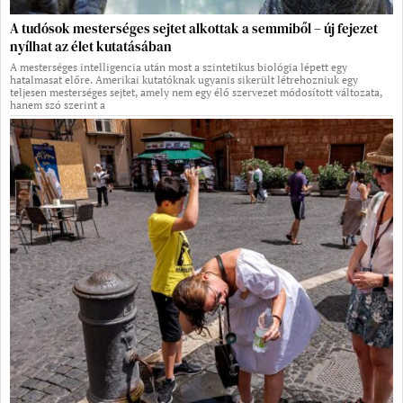
A tudósok mesterséges sejtet alkottak a semmiből – új fejezet
nyílhat az élet kutatásában
A mesterséges intelligencia után most a szintetikus biológia lépett egy
hatalmasat előre. Amerikai kutatóknak ugyanis sikerült létrehozniuk egy
teljesen mesterséges sejtet, amely nem egy élő szervezet módosított változata,
hanem szó szerint a