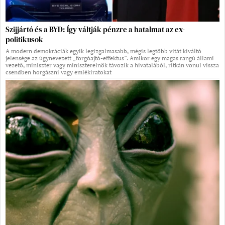
Szijjártó és a BYD: Így váltják pénzre a hatalmat az ex-
politikusok
A modern demokráciák egyik legizgalmasabb, mégis legtöbb vitát kiváltó
jelensége az úgynevezett „forgóajtó-effektus”. Amikor egy magas rangú állami
vezető, miniszter vagy miniszterelnök távozik a hivatalából, ritkán vonul vissza
csendben horgászni vagy emlékiratokat