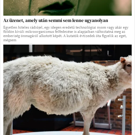
Az üzenet, amely után semmi sem lenne ugyanolyan
Egyetlen hiteles rádiójel, egy idegen eredetű technológiai nyom vagy akár egy
földön kívüli mikroorganizmus felfedezése is alapjaiban változtatná meg az
emberiség önmagáról alkotott képét. A kutatók évtizedek óta figyelik az eget,
mégsem