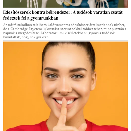
Édesítőszerek kontra bélrendszer: A tudósok váratlan csatát
fedeztek fel a gyomrunkban
Az üdítőitalodban található kalóriamentes édesítőszer ártalmatlannak tűnhet,
de a Cambridge Egyetem új kutatása szerint sokkal többet tehet, mint pusztán a
napnak a megédesítése. Laboratóriumi kísérletekben ugyanis a tudósok
kimutatták, hogy sok gyakran