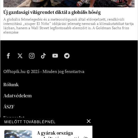
Új gazdasági világrendet diktál a globális hőség
A globális felmelegedés és a meteorológusok által előrejelzett, rendkívüli
intenzitású „szuper El Niño” időjárási jelenség nemcsak a klímakutatókat tartja
lázban, hanem a Wall Street legfontosabb elemzőit is. A Goldman Sachs friss
elemzése
Offtopik.hu © 2025 - Minden jog fenntartva
Rólunk
Adatvédelem
ÁSZF
Kapcsolat
MIELŐTT TOVÁBBLÉPNÉL
Oldaltérkép
A gyárak országa