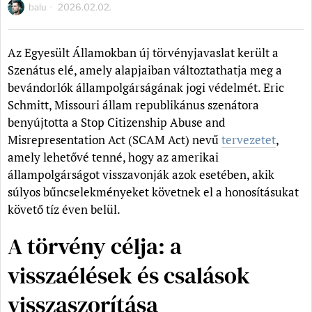
balu
2026.02.02.
Az Egyesült Államokban új törvényjavaslat került a
Szenátus elé, amely alapjaiban változtathatja meg a
bevándorlók állampolgárságának jogi védelmét. Eric
Schmitt, Missouri állam republikánus szenátora
benyújtotta a Stop Citizenship Abuse and
Misrepresentation Act (SCAM Act) nevű
tervezetet
,
amely lehetővé tenné, hogy az amerikai
állampolgárságot visszavonják azok esetében, akik
súlyos bűncselekményeket követnek el a honosításukat
követő tíz éven belül.
A törvény célja: a
visszaélések és csalások
visszaszorítása