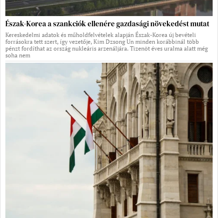
Észak-Korea a szankciók ellenére gazdasági növekedést mutat
Kereskedelmi adatok és műholdfelvételek alapján Észak-Korea új bevételi
forrásokra tett szert, így vezetője, Kim Dzsong Un minden korábbinál több
pénzt fordíthat az ország nukleáris arzenáljára. Tizenöt éves uralma alatt még
soha nem