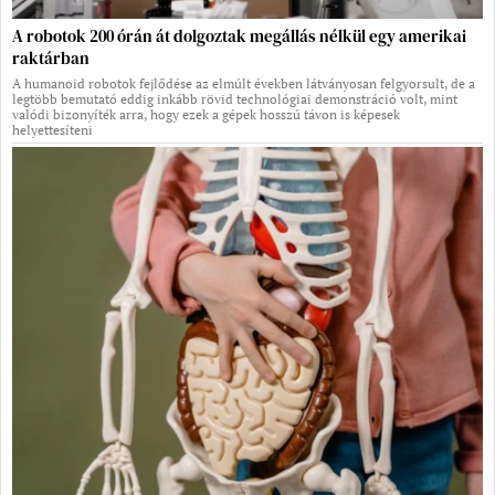
A robotok 200 órán át dolgoztak megállás nélkül egy amerikai
raktárban
A humanoid robotok fejlődése az elmúlt években látványosan felgyorsult, de a
legtöbb bemutató eddig inkább rövid technológiai demonstráció volt, mint
valódi bizonyíték arra, hogy ezek a gépek hosszú távon is képesek
helyettesíteni