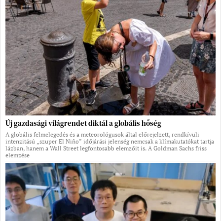
Új gazdasági világrendet diktál a globális hőség
A globális felmelegedés és a meteorológusok által előrejelzett, rendkívüli
intenzitású „szuper El Niño” időjárási jelenség nemcsak a klímakutatókat tartja
lázban, hanem a Wall Street legfontosabb elemzőit is. A Goldman Sachs friss
elemzése