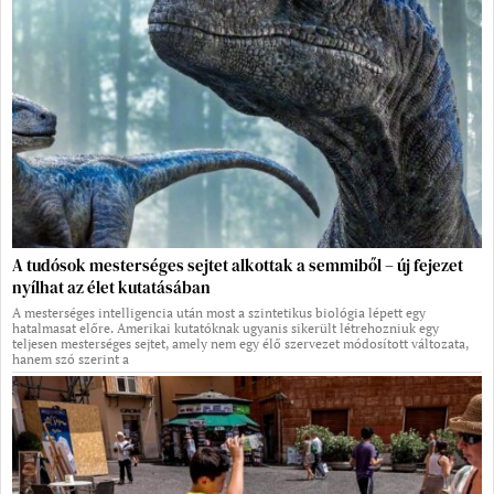
A tudósok mesterséges sejtet alkottak a semmiből – új fejezet
nyílhat az élet kutatásában
A mesterséges intelligencia után most a szintetikus biológia lépett egy
hatalmasat előre. Amerikai kutatóknak ugyanis sikerült létrehozniuk egy
teljesen mesterséges sejtet, amely nem egy élő szervezet módosított változata,
hanem szó szerint a