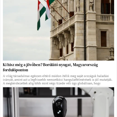
Ki hisz még a jövőben? Borúlátó nyugat, Magyarország
fordulóponton
A világ társadalmai egészen eltérő módon ítélik meg saját országuk haladási
irányát, amint azt a legfrissebb nemzetközi hangulatfelmérések is jól mutatják.
A megkérdezettek alig több mint négy tizede véli úgy globálisan, hogy