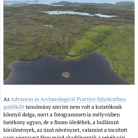
Az
Advances in Archaeological Practice folyóiratban
publikált
tanulmány szerint nem volt a kutatóknak
könnyű dolga, mert a fotogrammetria mélyvízben
hatékony ugyan, de a finom üledékek, a hullámzó
körülmények, az úszó növényzet, valamint a torzított
vagy visszavert fény mind akadályozzák a sekélyvízi