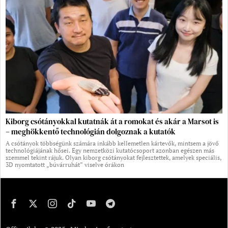
Kiborg csótányokkal kutatnák át a romokat és akár a Marsot is
– meghökkentő technológián dolgoznak a kutatók
A csótányok többségünk számára inkább kellemetlen kártevők, mintsem a jövő
technológiájának hősei. Egy nemzetközi kutatócsoport azonban egészen más
szemmel tekint rájuk. Olyan kiborg csótányokat fejlesztettek, amelyek speciális,
3D nyomtatott „búvárruhát” viselve órákon