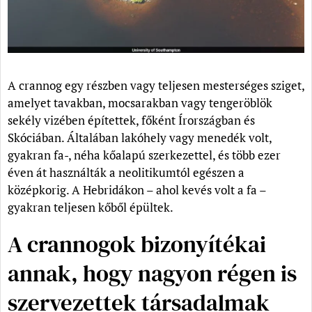
A crannog egy részben vagy teljesen mesterséges sziget,
amelyet tavakban, mocsarakban vagy tengeröblök
sekély vizében építettek, főként Írországban és
Skóciában. Általában lakóhely vagy menedék volt,
gyakran fa-, néha kőalapú szerkezettel, és több ezer
éven át használták a neolitikumtól egészen a
középkorig. A Hebridákon – ahol kevés volt a fa –
gyakran teljesen kőből épültek.
A crannogok bizonyítékai
annak, hogy nagyon régen is
szervezettek társadalmak