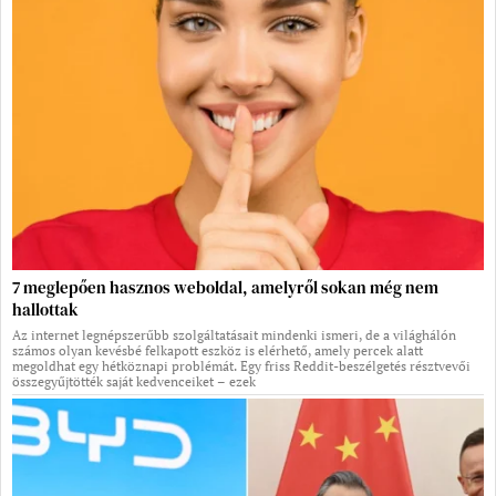
7 meglepően hasznos weboldal, amelyről sokan még nem
hallottak
Az internet legnépszerűbb szolgáltatásait mindenki ismeri, de a világhálón
számos olyan kevésbé felkapott eszköz is elérhető, amely percek alatt
megoldhat egy hétköznapi problémát. Egy friss Reddit-beszélgetés résztvevői
összegyűjtötték saját kedvenceiket – ezek