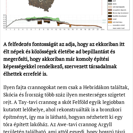
A felfedezés fontosságát az adja, hogy az ekkoriban itt
élt népek és közösségek életébe ad bepillantást és
megerősíti, hogy akkoriban már komoly építési
képességekkel rendelkező, szervezett társadalmak
élhettek errefelé is.
Ilyen fajta crannogokat nem csak a Hebridákon találtak,
Skócia és Írország több száz ilyen mesterséges szigetet
rejt. A Tay-tavi crannog a skót Felföld egyik legjobban
kutatott lelőhelye, ahol rekonstruálták is a bronzkori
építményt, így ma is látható, hogyan nézhetett ki egy
tóra épített lakóház. Az Awe-tavi crannog Argyll
területén található, ami attól egyedi, hogy hosszú távú