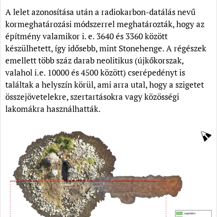
A lelet azonosítása után a radiokarbon-datálás nevű
kormeghatározási módszerrel meghatározták, hogy az
építmény valamikor i. e. 3640 és 3360 között
készülhetett, így idősebb, mint Stonehenge. A régészek
emellett több száz darab neolitikus (újkőkorszak,
valahol i.e. 10000 és 4500 között) cserépedényt is
találtak a helyszín körül, ami arra utal, hogy a szigetet
összejövetelekre, szertartásokra vagy közösségi
lakomákra használhatták.