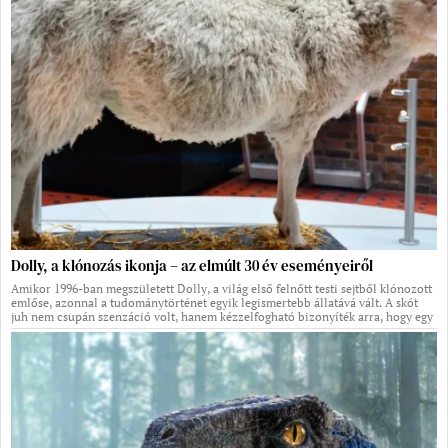
Dolly, a klónozás ikonja – az elmúlt 30 év eseményeiről
Amikor 1996-ban megszületett Dolly, a világ első felnőtt testi sejtből klónozott
emlőse, azonnal a tudománytörténet egyik legismertebb állatává vált. A skót
juh nem csupán szenzáció volt, hanem kézzelfogható bizonyíték arra, hogy egy