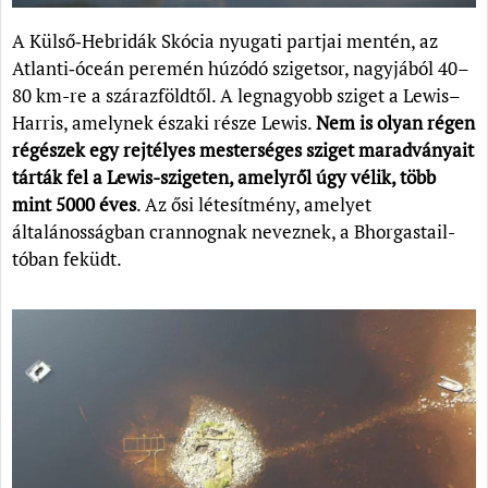
A Külső‑Hebridák Skócia nyugati partjai mentén, az
Atlanti‑óceán peremén húzódó szigetsor, nagyjából 40–
80 km-re a szárazföldtől. A legnagyobb sziget a Lewis–
Harris, amelynek északi része Lewis.
Nem is olyan régen
régészek egy rejtélyes mesterséges sziget maradványait
tárták fel a Lewis-szigeten, amelyről úgy vélik, több
mint 5000 éves
. Az ősi létesítmény, amelyet
általánosságban crannognak neveznek, a Bhorgastail-
tóban feküdt.