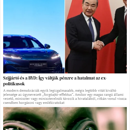
Szijjártó és a BYD: Így váltják pénzre a hatalmat az ex-
politikusok
A modern demokráciák egyik legizgalmasabb, mégis legtöbb vitát kiváltó
jelensége az úgynevezett „forgóajtó-effektus”. Amikor egy magas rangú állami
vezető, miniszter vagy miniszterelnök távozik a hivatalából, ritkán vonul vissza
csendben horgászni vagy emlékiratokat