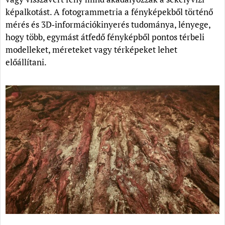
képalkotást. A fotogrammetria a fényképekből történő
mérés és 3D‑információkinyerés tudománya, lényege,
hogy több, egymást átfedő fényképből pontos térbeli
modelleket, méreteket vagy térképeket lehet
előállítani.