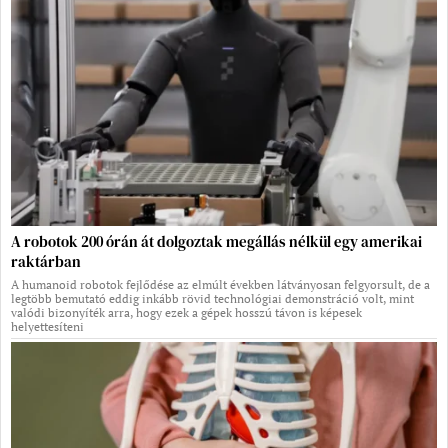
A robotok 200 órán át dolgoztak megállás nélkül egy amerikai
raktárban
A humanoid robotok fejlődése az elmúlt években látványosan felgyorsult, de a
legtöbb bemutató eddig inkább rövid technológiai demonstráció volt, mint
valódi bizonyíték arra, hogy ezek a gépek hosszú távon is képesek
helyettesíteni