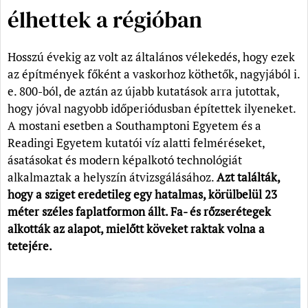
élhettek a régióban
Hosszú évekig az volt az általános vélekedés, hogy ezek
az építmények főként a vaskorhoz köthetők, nagyjából i.
e. 800-ból, de aztán az újabb kutatások arra jutottak,
hogy jóval nagyobb időperiódusban építettek ilyeneket.
A mostani esetben a Southamptoni Egyetem és a
Readingi Egyetem kutatói víz alatti felméréseket,
ásatásokat és modern képalkotó technológiát
alkalmaztak a helyszín átvizsgálásához.
Azt találták,
hogy a sziget eredetileg egy hatalmas, körülbelül 23
méter széles faplatformon állt. Fa- és rőzserétegek
alkották az alapot, mielőtt köveket raktak volna a
tetejére.