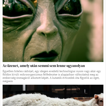
Az üzenet, amely után semmi sem lenne ugyanolyan
Egyetlen hiteles rádiójel, egy idegen eredetű technológiai nyom vagy akár egy
földön kívüli mikroorganizmus felfedezése is alapjaiban változtatná meg az
emberiség önmagáról alkotott képét. A kutatók évtizedek óta figyelik az eget,
mégsem