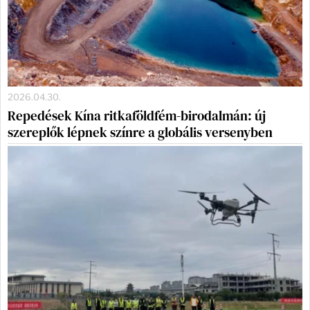
2026.04.30.
Repedések Kína ritkaföldfém-birodalmán: új
szereplők lépnek színre a globális versenyben