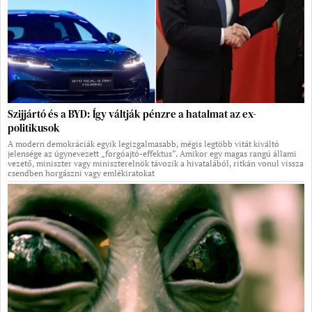
Szijjártó és a BYD: Így váltják pénzre a hatalmat az ex-
politikusok
A modern demokráciák egyik legizgalmasabb, mégis legtöbb vitát kiváltó
jelensége az úgynevezett „forgóajtó-effektus”. Amikor egy magas rangú állami
vezető, miniszter vagy miniszterelnök távozik a hivatalából, ritkán vonul vissza
csendben horgászni vagy emlékiratokat