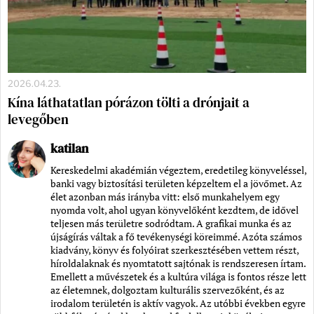
2026.04.23.
Kína láthatatlan pórázon tölti a drónjait a
levegőben
katilan
Kereskedelmi akadémián végeztem, eredetileg könyveléssel,
banki vagy biztosítási területen képzeltem el a jövőmet. Az
élet azonban más irányba vitt: első munkahelyem egy
nyomda volt, ahol ugyan könyvelőként kezdtem, de idővel
teljesen más területre sodródtam. A grafikai munka és az
újságírás váltak a fő tevékenységi köreimmé. Azóta számos
kiadvány, könyv és folyóirat szerkesztésében vettem részt,
híroldalaknak és nyomtatott sajtónak is rendszeresen írtam.
Emellett a művészetek és a kultúra világa is fontos része lett
az életemnek, dolgoztam kulturális szervezőként, és az
irodalom területén is aktív vagyok. Az utóbbi években egyre