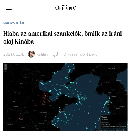
NAGYVILÁG
Hiába az amerikai szankciók, ömlik az iráni
olaj Kínába
2021.03.14.
katilan
Olvasási idő: 1 perc