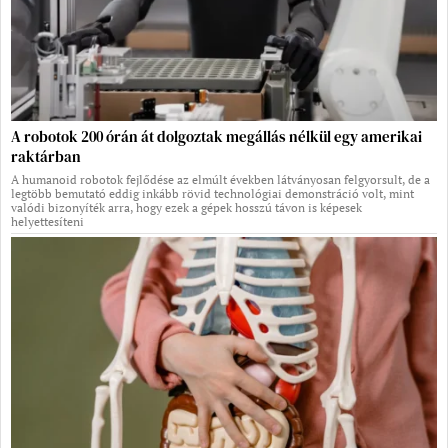
A robotok 200 órán át dolgoztak megállás nélkül egy amerikai
raktárban
A humanoid robotok fejlődése az elmúlt években látványosan felgyorsult, de a
legtöbb bemutató eddig inkább rövid technológiai demonstráció volt, mint
valódi bizonyíték arra, hogy ezek a gépek hosszú távon is képesek
helyettesíteni