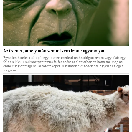
Az üzenet, amely után semmi sem lenne ugyanolyan
Egyetlen hiteles rádiójel, egy idegen eredetű technológiai nyom vagy akár egy
földön kívüli mikroorganizmus felfedezése is alapjaiban változtatná meg az
emberiség önmagáról alkotott képét. A kutatók évtizedek óta figyelik az eget,
mégsem