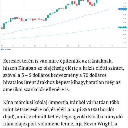
Kereslet terén is van mire építeniük az irániaknak,
hiszen Kínában az olajéhség elérte a krízis előtti szintet,
szóval a 3 – 5 dolláros kedvezmény a 70 dolláros
hivatalos Brent árakhoz képest kihagyhatatlan még az
amerikai szankciók ellenére is.
Kína márciusi kőolaj-importja Iránból várhatóan több
mint kétszeresére nő, és eléri a napi 856 000 hordót
(bpd), ami az elmúlt két év legnagyobb Kínába irányuló
iráni olajexport volumene lenne, írja Kevin Wright, a