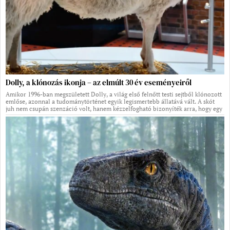
Dolly, a klónozás ikonja – az elmúlt 30 év eseményeiről
Amikor 1996-ban megszületett Dolly, a világ első felnőtt testi sejtből klónozott
emlőse, azonnal a tudománytörténet egyik legismertebb állatává vált. A skót
juh nem csupán szenzáció volt, hanem kézzelfogható bizonyíték arra, hogy egy