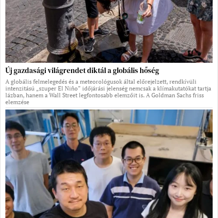
Új gazdasági világrendet diktál a globális hőség
A globális felmelegedés és a meteorológusok által előrejelzett, rendkívüli
intenzitású „szuper El Niño” időjárási jelenség nemcsak a klímakutatókat tartja
lázban, hanem a Wall Street legfontosabb elemzőit is. A Goldman Sachs friss
elemzése