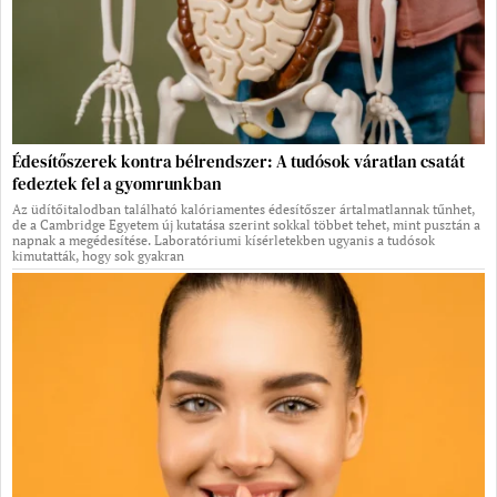
Édesítőszerek kontra bélrendszer: A tudósok váratlan csatát
fedeztek fel a gyomrunkban
Az üdítőitalodban található kalóriamentes édesítőszer ártalmatlannak tűnhet,
de a Cambridge Egyetem új kutatása szerint sokkal többet tehet, mint pusztán a
napnak a megédesítése. Laboratóriumi kísérletekben ugyanis a tudósok
kimutatták, hogy sok gyakran