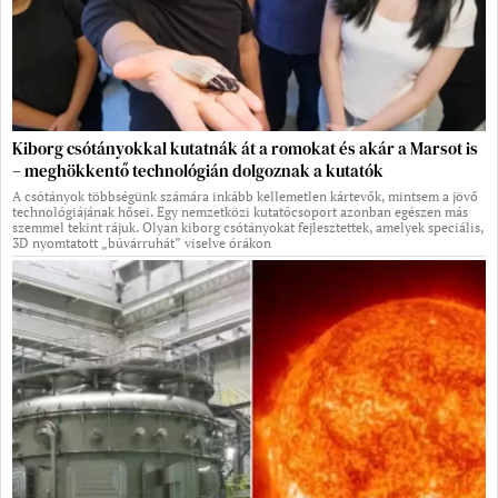
Kiborg csótányokkal kutatnák át a romokat és akár a Marsot is
– meghökkentő technológián dolgoznak a kutatók
A csótányok többségünk számára inkább kellemetlen kártevők, mintsem a jövő
technológiájának hősei. Egy nemzetközi kutatócsoport azonban egészen más
szemmel tekint rájuk. Olyan kiborg csótányokat fejlesztettek, amelyek speciális,
3D nyomtatott „búvárruhát” viselve órákon