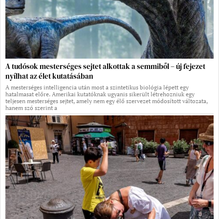
A tudósok mesterséges sejtet alkottak a semmiből – új fejezet
nyílhat az élet kutatásában
A mesterséges intelligencia után most a szintetikus biológia lépett egy
hatalmasat előre. Amerikai kutatóknak ugyanis sikerült létrehozniuk egy
teljesen mesterséges sejtet, amely nem egy élő szervezet módosított változata,
hanem szó szerint a