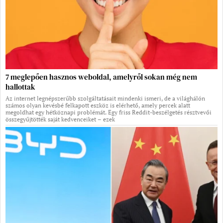
7 meglepően hasznos weboldal, amelyről sokan még nem
hallottak
Az internet legnépszerűbb szolgáltatásait mindenki ismeri, de a világhálón
számos olyan kevésbé felkapott eszköz is elérhető, amely percek alatt
megoldhat egy hétköznapi problémát. Egy friss Reddit-beszélgetés résztvevői
összegyűjtötték saját kedvenceiket – ezek