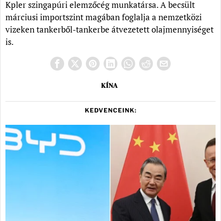
Kpler szingapúri elemzőcég munkatársa. A becsült
márciusi importszint magában foglalja a nemzetközi
vizeken tankerből-tankerbe átvezetett olajmennyiséget
is.
KÍNA
KEDVENCEINK: