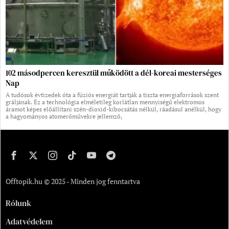
102 másodpercen keresztül működött a dél-koreai mesterséges
Nap
A tudósok évtizedek óta a fúziós energiát tartják a tiszta energiaforrások szent
gráljának. Ez a technológia elméletileg korlátlan mennyiségű elektromos
áramot képes előállítani szén-dioxid-kibocsátás nélkül, ráadásul anélkül, hogy
a hagyományos atomerőművekre jellemző,
Offtopik.hu © 2025 - Minden jog fenntartva
Rólunk
Adatvédelem