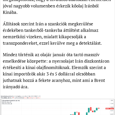
jóval nagyobb volumenben érkezik kőolaj Iránból
Kínába.
Állítások szerint Irán a szankciók megkerülése
érdekében tankerből-tankerba áttöltést alkalmaz
nemzetközi vizeken, mialatt kikapcsolják a
transzpondereket, ezzel kerülve meg a detektálást.
Mindez történik az olajár január óta tartó masszív
emelkedése közepette: a nyersolajat Irán diszkontáron
értékesíti a kínai olajfinomítóknak. Elemzők szerint a
kínai importőrök akár 3 és 5 dollárral olcsóbban
juthatnak hozzá a fekete aranyhoz, mint ami a Brent
irányadó ára.