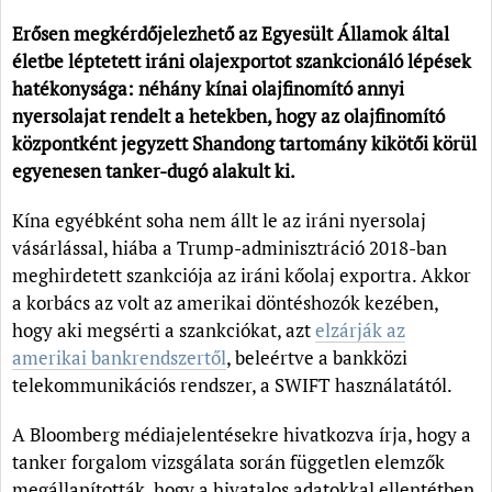
Erősen megkérdőjelezhető az Egyesült Államok által
életbe léptetett iráni olajexportot szankcionáló lépések
hatékonysága: néhány kínai olajfinomító annyi
nyersolajat rendelt a hetekben, hogy az olajfinomító
központként jegyzett Shandong tartomány kikötői körül
egyenesen tanker-dugó alakult ki.
Kína egyébként soha nem állt le az iráni nyersolaj
vásárlással, hiába a Trump-adminisztráció 2018-ban
meghirdetett szankciója az iráni kőolaj exportra. Akkor
a korbács az volt az amerikai döntéshozók kezében,
hogy aki megsérti a szankciókat, azt
elzárják az
amerikai bankrendszertől
, beleértve a bankközi
telekommunikációs rendszer, a SWIFT használatától.
A Bloomberg médiajelentésekre hivatkozva írja, hogy a
tanker forgalom vizsgálata során független elemzők
megállapították, hogy a hivatalos adatokkal ellentétben