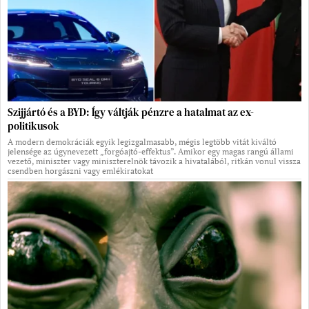
Szijjártó és a BYD: Így váltják pénzre a hatalmat az ex-
politikusok
A modern demokráciák egyik legizgalmasabb, mégis legtöbb vitát kiváltó
jelensége az úgynevezett „forgóajtó-effektus”. Amikor egy magas rangú állami
vezető, miniszter vagy miniszterelnök távozik a hivatalából, ritkán vonul vissza
csendben horgászni vagy emlékiratokat