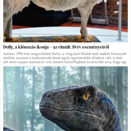
Dolly, a klónozás ikonja – az elmúlt 30 év eseményeiről
Amikor 1996-ban megszületett Dolly, a világ első felnőtt testi sejtből klónozott
emlőse, azonnal a tudománytörténet egyik legismertebb állatává vált. A skót
juh nem csupán szenzáció volt, hanem kézzelfogható bizonyíték arra, hogy egy