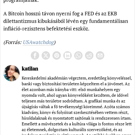
A Bitcoin hosszú távon nyerni fog a FED és az EKB
dilettantizmus kibukásából lévén egy fundamentálisan
infláció-rezisztens befektetési eszköz.
(Forrás:
USAwatchdog
)
katilan
Kereskedelmi akadémián végeztem, eredetileg könyveléssel,
banki vagy biztosítási területen képzeltem el a jövőmet. Az
élet azonban más irányba vitt: első munkahelyem egy
nyomda volt, ahol ugyan könyvelőként kezdtem, de idővel
teljesen más területre sodródtam. A grafikai munka és az
újságírás váltak a fő tevékenységi köreimmé. Azóta számos
kiadvány, könyv és folyóirat szerkesztésében vettem részt,
híroldalaknak és nyomtatott sajtónak is rendszeresen írtam.
Emellett a művészetek és a kultúra világa is fontos része lett
az életemnek, dolgoztam kulturális szervezőként, és az