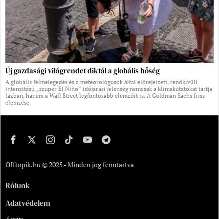
Új gazdasági világrendet diktál a globális hőség
A globális felmelegedés és a meteorológusok által előrejelzett, rendkívüli
intenzitású „szuper El Niño” időjárási jelenség nemcsak a klímakutatókat tartja
lázban, hanem a Wall Street legfontosabb elemzőit is. A Goldman Sachs friss
elemzése
Offtopik.hu © 2025 - Minden jog fenntartva
Rólunk
Adatvédelem