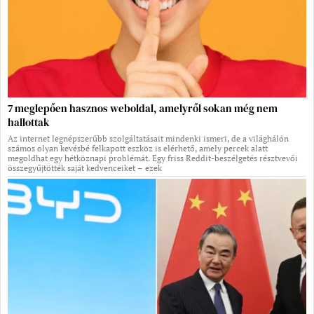
7 meglepően hasznos weboldal, amelyről sokan még nem
hallottak
Az internet legnépszerűbb szolgáltatásait mindenki ismeri, de a világhálón
számos olyan kevésbé felkapott eszköz is elérhető, amely percek alatt
megoldhat egy hétköznapi problémát. Egy friss Reddit-beszélgetés résztvevői
összegyűjtötték saját kedvenceiket – ezek