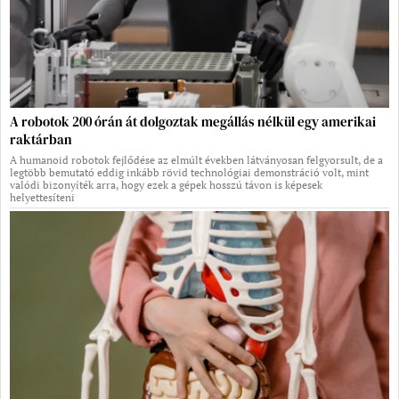
A robotok 200 órán át dolgoztak megállás nélkül egy amerikai
raktárban
A humanoid robotok fejlődése az elmúlt években látványosan felgyorsult, de a
legtöbb bemutató eddig inkább rövid technológiai demonstráció volt, mint
valódi bizonyíték arra, hogy ezek a gépek hosszú távon is képesek
helyettesíteni