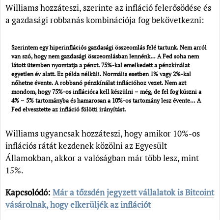
Williams hozzáteszi, szerinte az infláció felerősödése és
a gazdasági robbanás kombinációja fog bekövetkezni:
Szerintem egy hiperinflációs gazdasági összeomlás felé tartunk. Nem arról
van szó, hogy nem gazdasági összeomlásban lennénk… A Fed soha nem
látott ütemben nyomtatja a pénzt. 75%-kal emelkedett a pénzkínálat
egyetlen év alatt. Ez példa nélküli. Normális esetben 1% vagy 2%-kal
nőhetne évente. A robbanó pénzkínálat inflációhoz vezet. Nem azt
mondom, hogy 75%-os inflációra kell készülni – még, de fel fog kúszni a
4% – 5% tartományba és hamarosan a 10%-os tartomány lesz évente… A
Fed elvesztette az infláció fölötti irányítást.
Williams ugyancsak hozzáteszi, hogy amikor 10%-os
inflációs rátát kezdenek közölni az Egyesült
Államokban, akkor a valóságban már több lesz, mint
15%.
Kapcsolódó:
Már a tőzsdén jegyzett vállalatok is Bitcoint
vásárolnak, hogy elkerüljék az inflációt