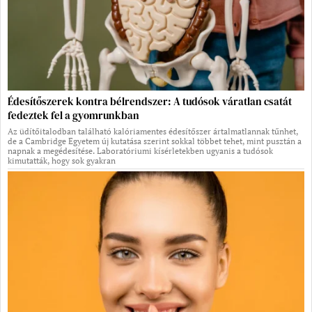
Édesítőszerek kontra bélrendszer: A tudósok váratlan csatát
fedeztek fel a gyomrunkban
Az üdítőitalodban található kalóriamentes édesítőszer ártalmatlannak tűnhet,
de a Cambridge Egyetem új kutatása szerint sokkal többet tehet, mint pusztán a
napnak a megédesítése. Laboratóriumi kísérletekben ugyanis a tudósok
kimutatták, hogy sok gyakran