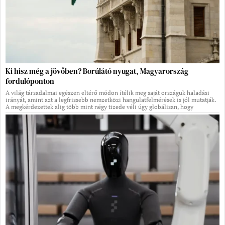
Ki hisz még a jövőben? Borúlátó nyugat, Magyarország
fordulóponton
A világ társadalmai egészen eltérő módon ítélik meg saját országuk haladási
irányát, amint azt a legfrissebb nemzetközi hangulatfelmérések is jól mutatják.
A megkérdezettek alig több mint négy tizede véli úgy globálisan, hogy