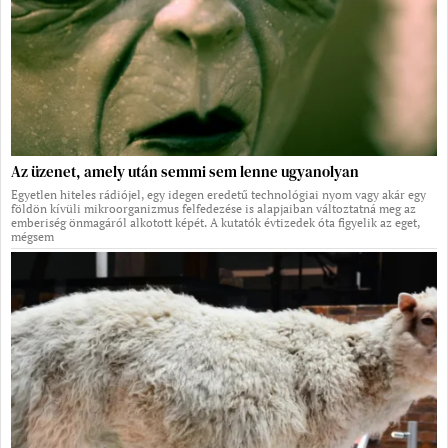
Az üzenet, amely után semmi sem lenne ugyanolyan
Egyetlen hiteles rádiójel, egy idegen eredetű technológiai nyom vagy akár egy
földön kívüli mikroorganizmus felfedezése is alapjaiban változtatná meg az
emberiség önmagáról alkotott képét. A kutatók évtizedek óta figyelik az eget,
mégsem