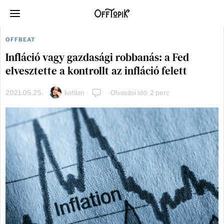
OFFBEAT
Infláció vagy gazdasági robbanás: a Fed
elvesztette a kontrollt az infláció felett
2021.05.25.
katilan
Olvasási idő: 2 perc