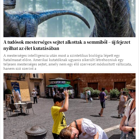
A tudósok mesterséges sejtet alkottak a semmiből – új fejezet
nyílhat az élet kutatásában
A mesterséges intelligencia után most a szintetikus biológia lépett egy
hatalmasat előre. Amerikai kutatóknak ugyanis sikerült létrehozniuk egy
teljesen mesterséges sejtet, amely nem egy élő szervezet módosított változata,
hanem szó szerint a