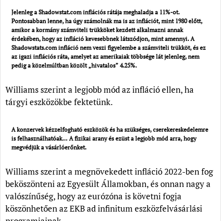
Jelenleg a Shadowstat.com inflációs rátája meghaladja a 11%-ot.
Pontosabban lenne, ha úgy számolnák ma is az inflációt, mint 1980 előtt,
amikor a kormány számviteli trükköket kezdett alkalmazni annak
érdekében, hogy az infláció kevesebbnek látszódjon, mint amennyi. A
Shadowstats.com infláció nem veszi figyelembe a számviteli trükköt, és ez
az igazi inflációs ráta, amelyet az amerikaiak többsége lát jelenleg, nem
pedig a közelmúltban közölt „hivatalos” 4.25%.
Williams szerint a legjobb mód az infláció ellen, ha
tárgyi eszközökbe fektetünk.
A konzervek kézzelfogható eszközök és ha szükséges, cserekereskedelemre
is felhasználhatóak… A fizikai arany és ezüst a legjobb mód arra, hogy
megvédjük a vásárlóerőnket.
Williams szerint a megnövekedett infláció 2022-ben fog
beköszönteni az Egyesült Államokban, és onnan nagy a
valószínűség, hogy az eurózóna is követni fogja
köszönhetően az EKB ad infinitum eszközfelvásárlási
programjainak.