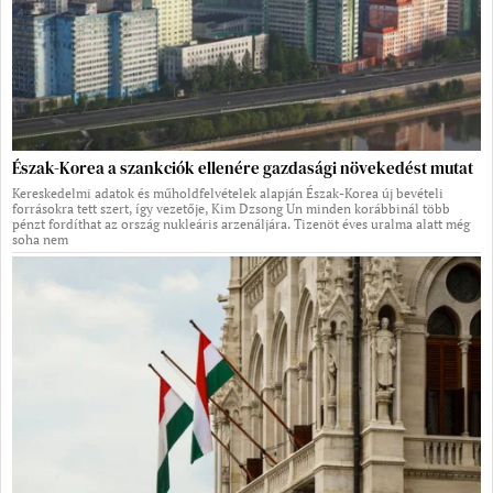
Észak-Korea a szankciók ellenére gazdasági növekedést mutat
Kereskedelmi adatok és műholdfelvételek alapján Észak-Korea új bevételi
forrásokra tett szert, így vezetője, Kim Dzsong Un minden korábbinál több
pénzt fordíthat az ország nukleáris arzenáljára. Tizenöt éves uralma alatt még
soha nem