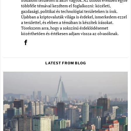
irodalom területén is aktív vagyok. Az utóbbi években egyre
többféle témával kezdtem el foglalkozni: közéleti,
gazdasági, politikai és technológiai területeken is írok.
Újabban a kriptovaluták világa is érdekel, ismerkedem ezzel
a területtel, és ebben a témában is készítek írásokat.
Törekszem arra, hogy a sokszínű érdeklődésemet
közérthetően és értékesen adjam vissza az olvasóknak.
LATEST FROM BLOG