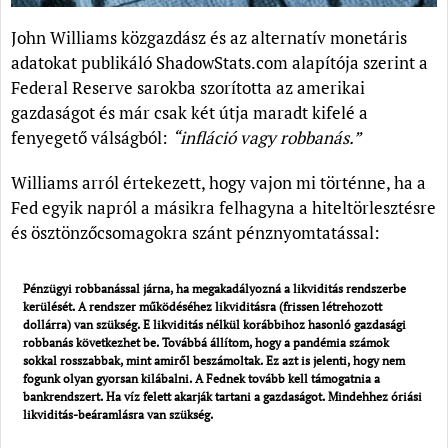
John Williams közgazdász és az alternatív monetáris
adatokat publikáló ShadowStats.com alapítója szerint a
Federal Reserve sarokba szorította az amerikai
gazdaságot és már csak két útja maradt kifelé a
fenyegető válságból:
“infláció vagy robbanás.”
Williams arról értekezett, hogy vajon mi történne, ha a
Fed egyik napról a másikra felhagyna a hiteltörlesztésre
és ösztönzőcsomagokra szánt pénznyomtatással:
Pénzügyi robbanással járna, ha megakadályozná a likviditás rendszerbe
kerülését. A rendszer működéséhez likviditásra (frissen létrehozott
dollárra) van szükség. E likviditás nélkül korábbihoz hasonló gazdasági
robbanás következhet be. Továbbá állítom, hogy a pandémia számok
sokkal rosszabbak, mint amiről beszámoltak. Ez azt is jelenti, hogy nem
fogunk olyan gyorsan kilábalni. A Fednek tovább kell támogatnia a
bankrendszert. Ha víz felett akarják tartani a gazdaságot. Mindehhez óriási
likviditás-beáramlásra van szükség.