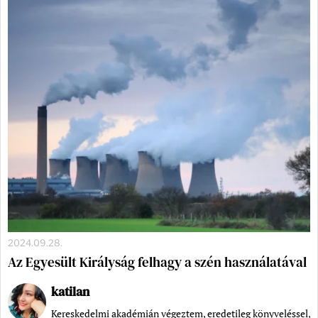
2024.09.28.
Az Egyesült Királyság felhagy a szén használatával
katilan
Kereskedelmi akadémián végeztem, eredetileg könyveléssel,