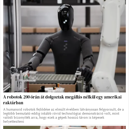
A robotok 200 órán át dolgoztak megállás nélkül egy amerikai
raktárban
A humanoid robotok fejlődése az elmúlt években látványosan felgyorsult, de a
legtöbb bemutató eddig inkább rövid technológiai demonstráció volt, mint
valódi bizonyíték arra, hogy ezek a gépek hosszú távon is képesek
helyettesíteni