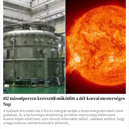
102 másodpercen keresztül működött a dél-koreai mesterséges
Nap
A tudósok évtizedek óta a fúziós energiát tartják a tiszta energiaforrások szent
gráljának. Ez a technológia elméletileg korlátlan mennyiségű elektromos
áramot képes előállítani szén-dioxid-kibocsátás nélkül, ráadásul anélkül, hogy
a hagyományos atomerőművekre jellemző,