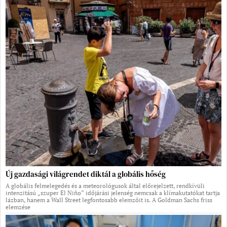
Új gazdasági világrendet diktál a globális hőség
A globális felmelegedés és a meteorológusok által előrejelzett, rendkívüli
intenzitású „szuper El Niño” időjárási jelenség nemcsak a klímakutatókat tartja
lázban, hanem a Wall Street legfontosabb elemzőit is. A Goldman Sachs friss
elemzése