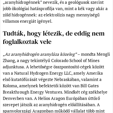
„aranyhidrogénnek” nevezik, és a geológusok szerint
jobb ökológiai hatásprofilja van, mint a kék vagy akár a
zöld hidrogénnek: az elektrolízis nagy mennyiségű
villamos energiát igényel.
Tudták, hogy létezik, de eddig nem
foglalkoztak vele
„Az aranyhidrogén aranyláza közeleg”
– mondta Mengli
Zhang, a nagy tekintélyű Colorado School of Mines
adjunktusa. A lehetőségre összpontosító cégek között
van a Natural Hydrogen Energy LLC, amely Amerika
első kutatófúrását végezte Nebraskában, valamint a
Koloma, amelynek befektetői között van Bill Gates
Breakthrough Energy Ventures. Mindkét cég székhelye
Denverben van. A Helios Aragon Európában úttörő
szerepet játszik az aranyhidrogén előállításában. A
spanyolországi Aragonban működő vállalat több mint