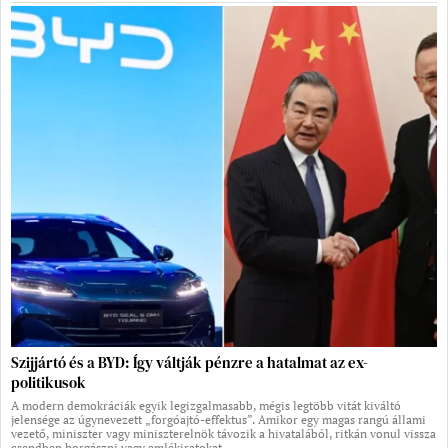
Szijjártó és a BYD: Így váltják pénzre a hatalmat az ex-
politikusok
A modern demokráciák egyik legizgalmasabb, mégis legtöbb vitát kiváltó
jelensége az úgynevezett „forgóajtó-effektus”. Amikor egy magas rangú állami
vezető, miniszter vagy miniszterelnök távozik a hivatalából, ritkán vonul vissza
csendben horgászni vagy emlékiratokat