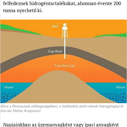
felfedeznek hidrogéntartalékokat, ahonnan évente 200
tonna nyerhető ki.
Ábra a Pireneusok előhegységében, a fedőszikla alatt rekedt hidrogéngázról
(forrás: Helios Aragonon)
Napjainkban az üzemanyagként vagy ipari anyagként