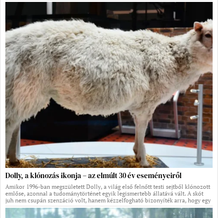
Dolly, a klónozás ikonja – az elmúlt 30 év eseményeiről
Amikor 1996-ban megszületett Dolly, a világ első felnőtt testi sejtből klónozott
emlőse, azonnal a tudománytörténet egyik legismertebb állatává vált. A skót
juh nem csupán szenzáció volt, hanem kézzelfogható bizonyíték arra, hogy egy