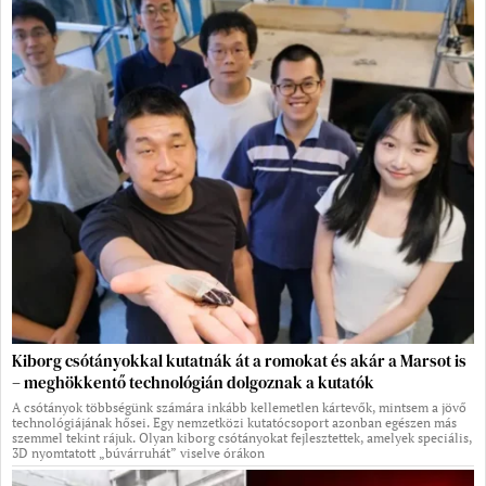
Kiborg csótányokkal kutatnák át a romokat és akár a Marsot is
– meghökkentő technológián dolgoznak a kutatók
A csótányok többségünk számára inkább kellemetlen kártevők, mintsem a jövő
technológiájának hősei. Egy nemzetközi kutatócsoport azonban egészen más
szemmel tekint rájuk. Olyan kiborg csótányokat fejlesztettek, amelyek speciális,
3D nyomtatott „búvárruhát” viselve órákon