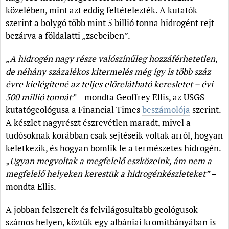
közelében, mint azt eddig feltételezték. A kutatók
szerint a bolygó több mint 5 billió tonna hidrogént rejt
bezárva a földalatti „zsebeiben”.
„A hidrogén nagy része valószínűleg hozzáférhetetlen,
de néhány százalékos kitermelés még így is több száz
évre kielégítené az teljes előrelátható keresletet – évi
500 millió tonnát”
– mondta Geoffrey Ellis, az USGS
kutatógeológusa a Financial Times
beszámolója
szerint.
A készlet nagyrészt észrevétlen maradt, mivel a
tudósoknak korábban csak sejtéseik voltak arról, hogyan
keletkezik, és hogyan bomlik le a természetes hidrogén.
„Ugyan megvoltak a megfelelő eszközeink, ám nem a
megfelelő helyeken kerestük a hidrogénkészleteket”
–
mondta Ellis.
A jobban felszerelt és felvilágosultabb geológusok
számos helyen, köztük egy albániai kromitbányában is