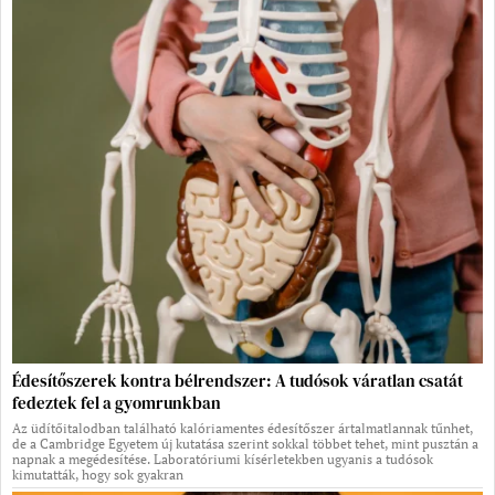
Édesítőszerek kontra bélrendszer: A tudósok váratlan csatát
fedeztek fel a gyomrunkban
Az üdítőitalodban található kalóriamentes édesítőszer ártalmatlannak tűnhet,
de a Cambridge Egyetem új kutatása szerint sokkal többet tehet, mint pusztán a
napnak a megédesítése. Laboratóriumi kísérletekben ugyanis a tudósok
kimutatták, hogy sok gyakran