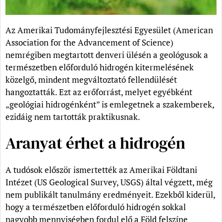
Az Amerikai Tudományfejlesztési Egyesület (American
Association for the Advancement of Science)
nemrégiben megtartott denveri ülésén a geológusok a
természetben előforduló hidrogén kitermelésének
közelgő, mindent megváltoztató fellendülését
hangoztatták. Ezt az erőforrást, melyet egyébként
„geológiai hidrogénként” is emlegetnek a szakemberek,
ezidáig nem tartották praktikusnak.
Aranyat érhet a hidrogén
A tudósok először ismertették az Amerikai Földtani
Intézet (US Geological Survey, USGS) által végzett, még
nem publikált tanulmány eredményeit. Ezekből kiderül,
hogy a természetben előforduló hidrogén sokkal
nagyobb mennyiségben fordul elő a Föld felszíne