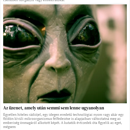
Az üzenet, amely után semmi sem lenne ugyanolyan
Egyetlen hiteles rádiójel, egy idegen eredetű technológiai nyom vagy akár egy
földön kívüli mikroorganizmus felfedezése is alapjaiban változtatná meg az
emberiség önmagáról alkotott képét. A kutatók évtizedek óta figyelik az eget,
mégsem