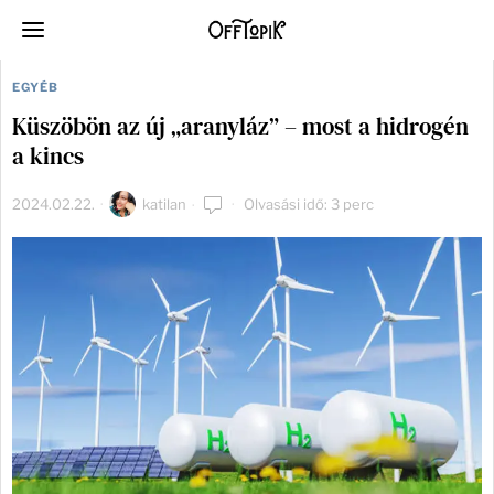
EGYÉB
Küszöbön az új „aranyláz” – most a hidrogén
a kincs
2024.02.22.
katilan
Olvasási idő: 3 perc