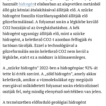
használt
hidrogén
t elsősorban az alapvetően metánból
álló gáz kémiai átalakításával állítják elő. A szürke
hidrogént fosszilis tüzelőanyagokból állítják elő
gőzreformálással. A folyamat során a légkörbe kerülő
CO2 hozzájárul az üvegházhatáshoz. A kék
hidrogént ugyanúgy állítják elő, mint a szürke
hidrogént, a keletkező CO2-t azonban felfogják és
tartósan tárolják. Ezzel a technológiával a
gőzreformálás során keletkező CO2 nem kerül a
légkörbe, ezért ez a módszer is klímasemleges.
A „szürke hidrogén” 2022-ben a hidrogénpiac 92%-át
tette ki érték szerint. A „zöld hidrogén”, amely akkor
keletkezik, amikor a vízmolekulákat egy megújuló
energiával működtetett folyamat során elektrolízissel
osztják fel, még mindig elenyésző mértékben van jelen.
A természetben előforduló geológiai hidrogént