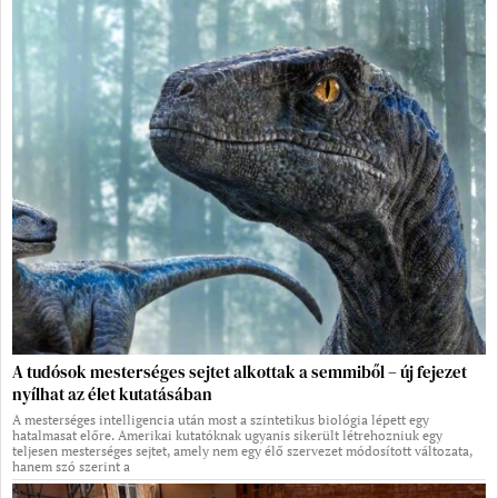
A tudósok mesterséges sejtet alkottak a semmiből – új fejezet
nyílhat az élet kutatásában
A mesterséges intelligencia után most a szintetikus biológia lépett egy
hatalmasat előre. Amerikai kutatóknak ugyanis sikerült létrehozniuk egy
teljesen mesterséges sejtet, amely nem egy élő szervezet módosított változata,
hanem szó szerint a