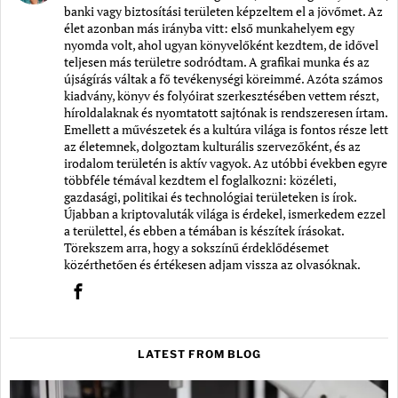
banki vagy biztosítási területen képzeltem el a jövőmet. Az
élet azonban más irányba vitt: első munkahelyem egy
nyomda volt, ahol ugyan könyvelőként kezdtem, de idővel
teljesen más területre sodródtam. A grafikai munka és az
újságírás váltak a fő tevékenységi köreimmé. Azóta számos
kiadvány, könyv és folyóirat szerkesztésében vettem részt,
híroldalaknak és nyomtatott sajtónak is rendszeresen írtam.
Emellett a művészetek és a kultúra világa is fontos része lett
az életemnek, dolgoztam kulturális szervezőként, és az
irodalom területén is aktív vagyok. Az utóbbi években egyre
többféle témával kezdtem el foglalkozni: közéleti,
gazdasági, politikai és technológiai területeken is írok.
Újabban a kriptovaluták világa is érdekel, ismerkedem ezzel
a területtel, és ebben a témában is készítek írásokat.
Törekszem arra, hogy a sokszínű érdeklődésemet
közérthetően és értékesen adjam vissza az olvasóknak.
LATEST FROM BLOG