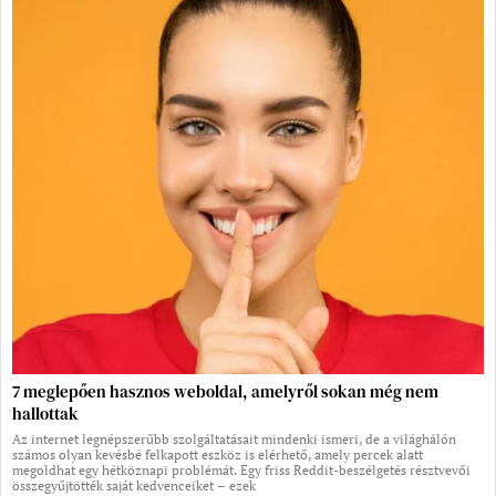
7 meglepően hasznos weboldal, amelyről sokan még nem
hallottak
Az internet legnépszerűbb szolgáltatásait mindenki ismeri, de a világhálón
számos olyan kevésbé felkapott eszköz is elérhető, amely percek alatt
megoldhat egy hétköznapi problémát. Egy friss Reddit-beszélgetés résztvevői
összegyűjtötték saját kedvenceiket – ezek