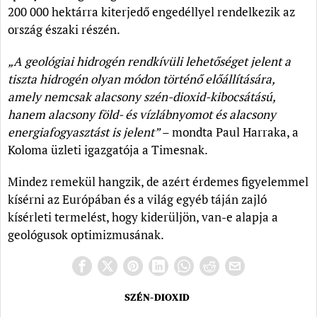
200 000 hektárra kiterjedő engedéllyel rendelkezik az
ország északi részén.
„A geológiai hidrogén rendkívüli lehetőséget jelent a
tiszta hidrogén olyan módon történő előállítására,
amely nemcsak alacsony szén-dioxid-kibocsátású,
hanem alacsony föld- és vízlábnyomot és alacsony
energiafogyasztást is jelent”
– mondta Paul Harraka, a
Koloma üzleti igazgatója a Timesnak.
Mindez remekül hangzik, de azért érdemes figyelemmel
kísérni az Európában és a világ egyéb táján zajló
kísérleti termelést, hogy kiderüljön, van-e alapja a
geológusok optimizmusának.
SZÉN-DIOXID