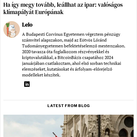
Ha így megy tovább, leállhat az ipar: valóságos
klímapályát Európának
Lelo
A Budapesti Corvinus Egyetemen végeztem pénzügy
számvitel alapszakon, majd az Eötvös Lóránd
Tudományegyetemen befektetéselemző mesterszakon.
2020 tavasza óta foglalkozom részvényekkel és
kriptovalutákkal, a BitcoinBázis csapatához 2024
januárjában csatlakoztam, ahol első sorban technikai
elemzéseket, kutatásokat és árfolyam-előrejelző
modelleket készítek.
LATEST FROM BLOG