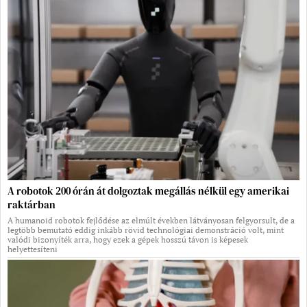
A robotok 200 órán át dolgoztak megállás nélkül egy amerikai
raktárban
A humanoid robotok fejlődése az elmúlt években látványosan felgyorsult, de a
legtöbb bemutató eddig inkább rövid technológiai demonstráció volt, mint
valódi bizonyíték arra, hogy ezek a gépek hosszú távon is képesek
helyettesíteni