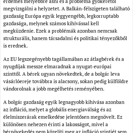
érdemes mélyebbre ásni és a probléma gyökerétől
megvizsgálni a helyzetet. A Balkán-félszigeten található
gazdaság Európa egyik leggyengébb, legkorruptabb
gazdasága, melynek számos kihívással kell
megküzdenie. Ezek a problémák azonban nemcsak
strukturális, hanem társadalmi és politikai tényezőkből
is erednek.
Az EU legszegényebb tagállamában az átlagbérek és a
nyugdíjak messze elmaradnak a nyugat-európai
szinttől. A bérek ugyan növekedtek, de a bolgár leva
vásárlóereje továbbra is alacsony, sokan pedig külföldre
vándorolnak a jobb megélhetés reményében.
A bolgár gazdaság egyik legnagyobb kihívása azonban
az infláció, melyet a globális energiaválság és az
élelmiszerárak emelkedése jelentősen megnövelt. Ez
különösen nehezen érinti a lakosságot, mivel a
bérnövekedés nem közelíti meg az infláció szintjét sem.