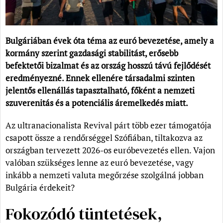
Bulgáriában évek óta téma az euró bevezetése, amely a
kormány szerint gazdasági stabilitást, erősebb
befektetői bizalmat és az ország hosszú távú fejlődését
eredményezné. Ennek ellenére társadalmi szinten
jelentős ellenállás tapasztalható, főként a nemzeti
szuverenitás és a potenciális áremelkedés miatt.
Az ultranacionalista Revival párt több ezer támogatója
csapott össze a rendőrséggel Szófiában, tiltakozva az
országban tervezett 2026-os euróbevezetés ellen. Vajon
valóban szükséges lenne az euró bevezetése, vagy
inkább a nemzeti valuta megőrzése szolgálná jobban
Bulgária érdekeit?
Fokozódó tüntetések,