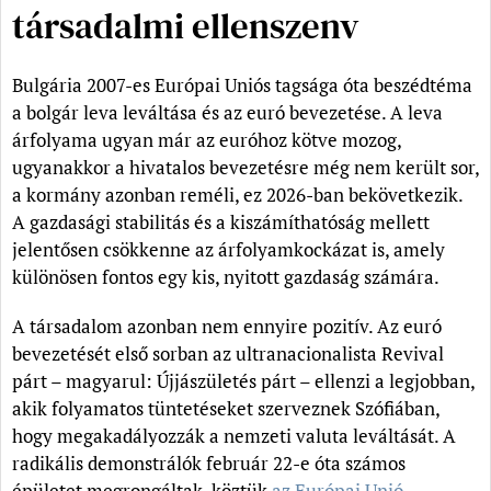
társadalmi ellenszenv
Bulgária 2007-es Európai Uniós tagsága óta beszédtéma
a bolgár leva leváltása és az euró bevezetése. A leva
árfolyama ugyan már az euróhoz kötve mozog,
ugyanakkor a hivatalos bevezetésre még nem került sor,
a kormány azonban reméli, ez 2026-ban bekövetkezik.
A gazdasági stabilitás és a kiszámíthatóság mellett
jelentősen csökkenne az árfolyamkockázat is, amely
különösen fontos egy kis, nyitott gazdaság számára.
A társadalom azonban nem ennyire pozitív. Az euró
bevezetését első sorban az ultranacionalista Revival
párt – magyarul: Újjászületés párt – ellenzi a legjobban,
akik folyamatos tüntetéseket szerveznek Szófiában,
hogy megakadályozzák a nemzeti valuta leváltását. A
radikális demonstrálók február 22-e óta számos
épületet megrongáltak, köztük
az Európai Unió