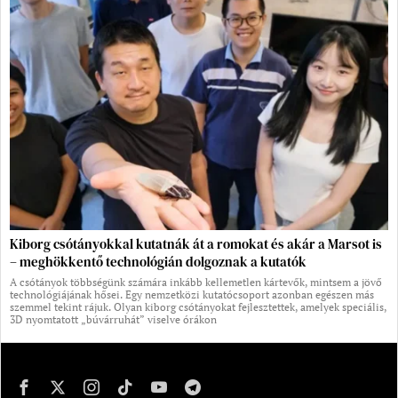
Kiborg csótányokkal kutatnák át a romokat és akár a Marsot is
– meghökkentő technológián dolgoznak a kutatók
A csótányok többségünk számára inkább kellemetlen kártevők, mintsem a jövő
technológiájának hősei. Egy nemzetközi kutatócsoport azonban egészen más
szemmel tekint rájuk. Olyan kiborg csótányokat fejlesztettek, amelyek speciális,
3D nyomtatott „búvárruhát” viselve órákon