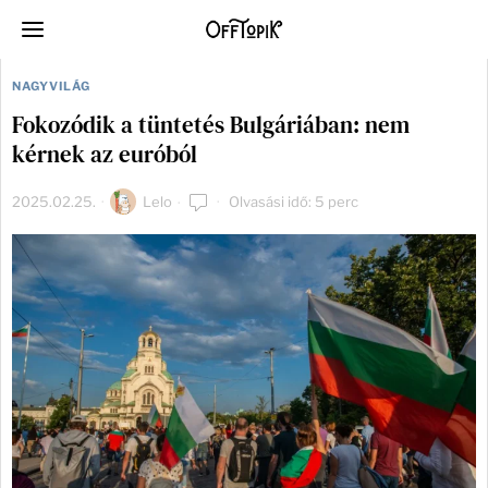
NAGYVILÁG
Fokozódik a tüntetés Bulgáriában: nem
kérnek az euróból
2025.02.25.
Lelo
Olvasási idő: 5 perc