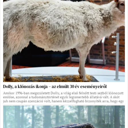
Dolly, a klónozás ikonja – az elmúlt 30 év eseményeiről
Amikor 1996-ban megszületett Dolly, a világ első felnőtt testi sejtből klónozott
emlőse, azonnal a tudománytörténet egyik legismertebb állatává vált. A skót
juh nem csupán szenzáció volt, hanem kézzelfogható bizonyíték arra, hogy egy