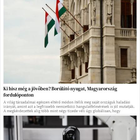
Ki hisz még a jövőben? Borúlátó nyugat, Magyarország
fordulóponton
A világ társadalmai egészen eltérő módon ítélik meg saját országuk haladási
irányát, amint azt a legfrissebb nemzetközi hangulatfelmérések is jól mutatják.
A megkérdezettek alig több mint négy tizede véli úgy globálisan, hogy