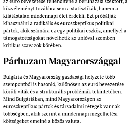
az euró bevezetése fellendítené a beruházási szektort, a
közvéleményt továbbra sem a statisztikák, hanem a
kilátástalan mindennapi élet érdekli. Ezt próbálják
kihasználni a radikális és euroszkeptikus politikai
pártok, akik számára ez egy politikai eszköz, amellyel a
támogatottságokat növelhetik az unióval szemben
kritikus szavazók körében.
Párhuzam Magyarországgal
Bulgária és Magyarország gazdasági helyzete több
szempontból is hasonló, különösen az euró bevezetése
körüli viták és a strukturális problémák tekintetében.
Mind Bulgáriában, mind Magyarországon az
euroszkeptikus pártok és társadalmi rétegek vannak
többségben, akik szerint a mindennapi megélhetési
költségeket emelné a közös valuta.