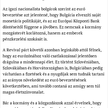
Az igazi nacionalista bolgárok szerint az euró
bevezetése azt jelentené, hogy Bulgária elveszíti saját
monetáris politikáját, és az az Európai Központi Bank
döntéseitől függene a jövőben. Ez nemcsak a kormány
mozgásterét korlátozná, hanem az emberek
pénzkezelési szokását is.
A Revival párt követői azonban leginkább attól félnek,
hogy az eurózónához való csatlakozással jelentősen
drágulna a mindennapi élet. Ez történt Szlovéniában,
Szlovákiában és Horvátországban is, Bulgáriában pedig
várhatóan a fizetések és a nyugdíjak sem tudnák tartani
az arányos növekedést az euró bevezetésének
következtében, ami tovább rontaná az amúgy sem túl
magas életszínvonalat.
Bár a kormány és a közgazdászok azzal érvelnek, hogy