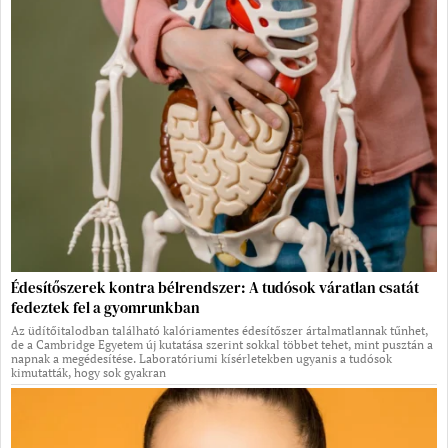
Édesítőszerek kontra bélrendszer: A tudósok váratlan csatát
fedeztek fel a gyomrunkban
Az üdítőitalodban található kalóriamentes édesítőszer ártalmatlannak tűnhet,
de a Cambridge Egyetem új kutatása szerint sokkal többet tehet, mint pusztán a
napnak a megédesítése. Laboratóriumi kísérletekben ugyanis a tudósok
kimutatták, hogy sok gyakran