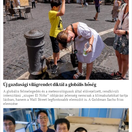
Új gazdasági világrendet diktál a globális hőség
A globális felmelegedés és a meteorológusok által előrejelzett, rendkívüli
intenzitású „szuper El Niño” időjárási jelenség nemcsak a klímakutatókat tartja
lázban, hanem a Wall Street legfontosabb elemzőit is. A Goldman Sachs friss
elemzése