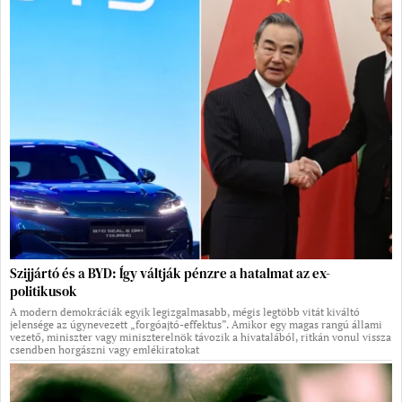
Szijjártó és a BYD: Így váltják pénzre a hatalmat az ex-
politikusok
A modern demokráciák egyik legizgalmasabb, mégis legtöbb vitát kiváltó
jelensége az úgynevezett „forgóajtó-effektus”. Amikor egy magas rangú állami
vezető, miniszter vagy miniszterelnök távozik a hivatalából, ritkán vonul vissza
csendben horgászni vagy emlékiratokat