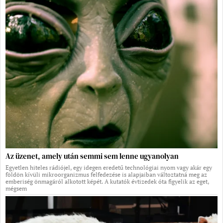
Az üzenet, amely után semmi sem lenne ugyanolyan
Egyetlen hiteles rádiójel, egy idegen eredetű technológiai nyom vagy akár egy
földön kívüli mikroorganizmus felfedezése is alapjaiban változtatná meg az
emberiség önmagáról alkotott képét. A kutatók évtizedek óta figyelik az eget,
mégsem