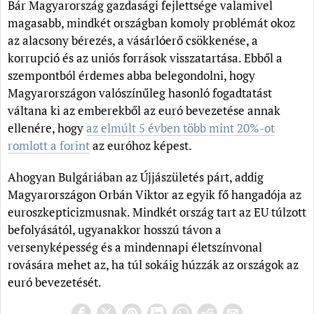
Bár Magyarország gazdasági fejlettsége valamivel
magasabb, mindkét országban komoly problémát okoz
az alacsony bérezés, a vásárlóerő csökkenése, a
korrupció és az uniós források visszatartása. Ebből a
szempontból érdemes abba belegondolni, hogy
Magyarországon valószínűleg hasonló fogadtatást
váltana ki az emberekből az euró bevezetése annak
ellenére, hogy
az elmúlt 5 évben több mint 20%-ot
romlott a forint
az euróhoz képest.
Ahogyan Bulgáriában az Újjászületés párt, addig
Magyarországon Orbán Viktor az egyik fő hangadója az
euroszkepticizmusnak. Mindkét ország tart az EU túlzott
befolyásától, ugyanakkor hosszú távon a
versenyképesség és a mindennapi életszínvonal
rovására mehet az, ha túl sokáig húzzák az országok az
euró bevezetését.