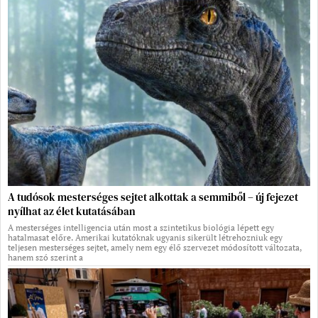
A tudósok mesterséges sejtet alkottak a semmiből – új fejezet
nyílhat az élet kutatásában
A mesterséges intelligencia után most a szintetikus biológia lépett egy
hatalmasat előre. Amerikai kutatóknak ugyanis sikerült létrehozniuk egy
teljesen mesterséges sejtet, amely nem egy élő szervezet módosított változata,
hanem szó szerint a