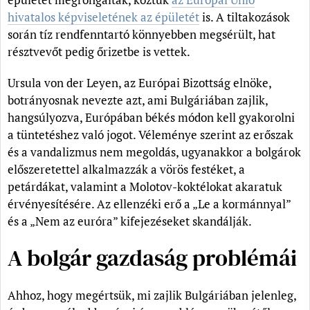
hivatalos képviseletének az épületét
is. A tiltakozások
során tíz rendfenntartó könnyebben megsérült, hat
résztvevőt pedig őrizetbe is vettek.
Ursula von der Leyen, az Európai Bizottság elnöke,
botrányosnak nevezte azt, ami Bulgáriában zajlik,
hangsúlyozva, Európában békés módon kell gyakorolni
a tüntetéshez való jogot. Véleménye szerint az erőszak
és a vandalizmus nem megoldás, ugyanakkor a bolgárok
előszeretettel alkalmazzák a vörös festéket, a
petárdákat, valamint a Molotov-koktélokat akaratuk
érvényesítésére. Az ellenzéki erő a „Le a kormánnyal”
és a „Nem az euróra” kifejezéseket skandálják.
A bolgár gazdaság problémái
Ahhoz, hogy megértsük, mi zajlik Bulgáriában jelenleg,