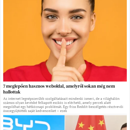
7 meglepően hasznos weboldal, amelyről sokan még nem
hallottak
Az internet legnépszerűbb szolgáltatásait mindenki ismeri, de a világhálón
számos olyan kevésbé felkapott eszköz is elérhető, amely percek alatt
megoldhat egy hétköznapi problémát. Egy friss Reddit-beszélgetés résztvevői
összegyűjtötték saját kedvenceiket – ezek