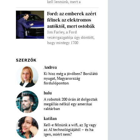
kell lennünk, mert a
Ford: az emberek azért
félnek az elektromos
autóktól, mert ostobák
Jim Farley, a Ford
vezérigazgatója úgy döntött,
hogy mintegy 1700
SZERZŐK
Andrea
Ki hisz még a jövőben? Borúlátó
nyugat, Magyarország
fordulóponton
balu
A robotok 200 órán át dolgoztak
megállás nélkül egy amerikai
raktárban
katilan
Kell-e félnünk a wifi, az 5g vagy
az AI technológiájától – és ha
igen, miért nem?