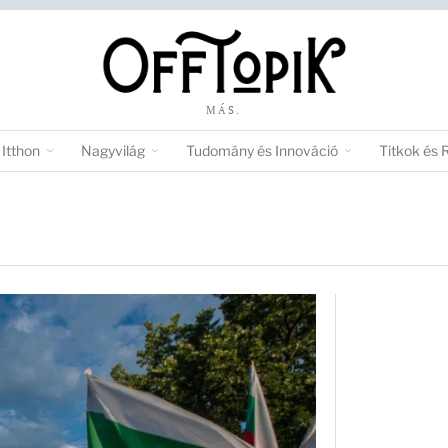
MÁS.
Itthon
Nagyvilág
Tudomány és Innováció
Titkok és 