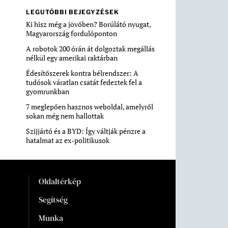
LEGUTÓBBI BEJEGYZÉSEK
Ki hisz még a jövőben? Borúlátó nyugat,
Magyarország fordulóponton
A robotok 200 órán át dolgoztak megállás
nélkül egy amerikai raktárban
Édesítőszerek kontra bélrendszer: A
tudósok váratlan csatát fedeztek fel a
gyomrunkban
7 meglepően hasznos weboldal, amelyről
sokan még nem hallottak
Szijjártó és a BYD: Így váltják pénzre a
hatalmat az ex-politikusok
Oldaltérkép
Segítség
Munka