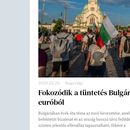
2025.02.25.
Nagyvilág
Fokozódik a tüntetés Bulgá
euróból
Bulgáriában évek óta téma az euró bevezetése, amely
befektetői bizalmat és az ország hosszú távú fejlő
szinten jelentős ellenállás tapasztalható, főként a