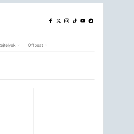
Rejtélyek
Offbeat