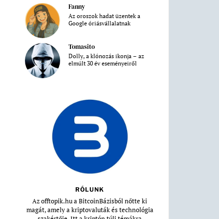
Fanny
Az oroszok hadat üzentek a
Google óriásvállalatnak
Tomasito
Dolly, a klónozás ikonja – az
elmúlt 30 év eseményeiről
RÓLUNK
Az offtopik.hu a BitcoinBázisból nőtte ki
magát, amely a kriptovaluták és technológia
szakértője. Itt a kriptón túli témákra