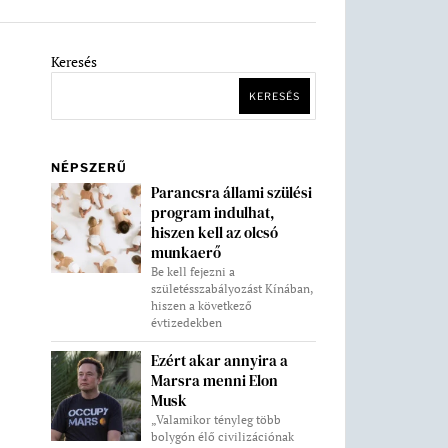
Keresés
KERESÉS
NÉPSZERŰ
Parancsra állami szülési
program indulhat,
hiszen kell az olcsó
munkaerő
Be kell fejezni a
születésszabályozást Kínában,
hiszen a következő
évtizedekben
Ezért akar annyira a
Marsra menni Elon
Musk
„Valamikor tényleg több
bolygón élő civilizációnak