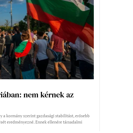
riában: nem kérnek az
 a kormány szerint gazdasági stabilitást, erősebb
dését eredményezné. Ennek ellenére társadalmi