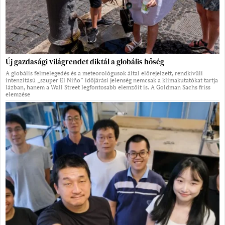
Új gazdasági világrendet diktál a globális hőség
A globális felmelegedés és a meteorológusok által előrejelzett, rendkívüli
intenzitású „szuper El Niño” időjárási jelenség nemcsak a klímakutatókat tartja
lázban, hanem a Wall Street legfontosabb elemzőit is. A Goldman Sachs friss
elemzése