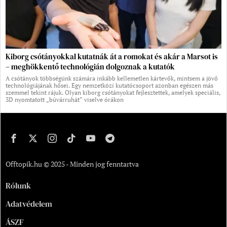
Kiborg csótányokkal kutatnák át a romokat és akár a Marsot is
– meghökkentő technológián dolgoznak a kutatók
A csótányok többségünk számára inkább kellemetlen kártevők, mintsem a jövő
technológiájának hősei. Egy nemzetközi kutatócsoport azonban egészen más
szemmel tekint rájuk. Olyan kiborg csótányokat fejlesztettek, amelyek speciális,
3D nyomtatott „búvárruhát” viselve órákon
Offtopik.hu © 2025 - Minden jog fenntartva
Rólunk
Adatvédelem
ÁSZF