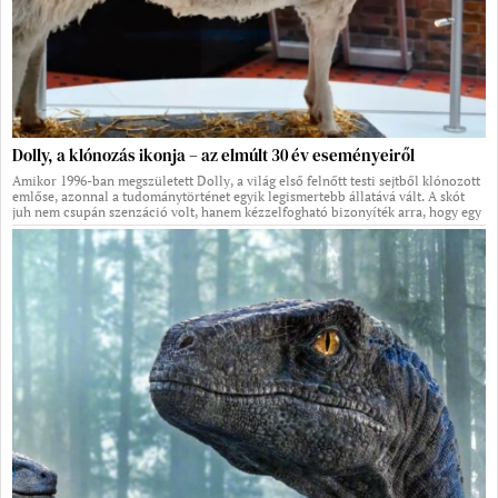
Dolly, a klónozás ikonja – az elmúlt 30 év eseményeiről
Amikor 1996-ban megszületett Dolly, a világ első felnőtt testi sejtből klónozott
emlőse, azonnal a tudománytörténet egyik legismertebb állatává vált. A skót
juh nem csupán szenzáció volt, hanem kézzelfogható bizonyíték arra, hogy egy