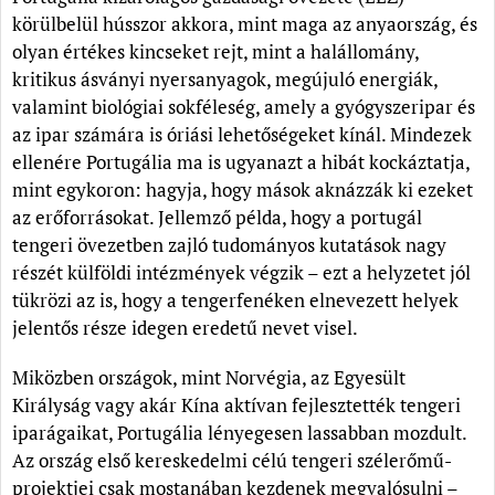
körülbelül hússzor akkora, mint maga az anyaország, és
olyan értékes kincseket rejt, mint a halállomány,
kritikus ásványi nyersanyagok, megújuló energiák,
valamint biológiai sokféleség, amely a gyógyszeripar és
az ipar számára is óriási lehetőségeket kínál. Mindezek
ellenére Portugália ma is ugyanazt a hibát kockáztatja,
mint egykoron: hagyja, hogy mások aknázzák ki ezeket
az erőforrásokat. Jellemző példa, hogy a portugál
tengeri övezetben zajló tudományos kutatások nagy
részét külföldi intézmények végzik – ezt a helyzetet jól
tükrözi az is, hogy a tengerfenéken elnevezett helyek
jelentős része idegen eredetű nevet visel.
Miközben országok, mint Norvégia, az Egyesült
Királyság vagy akár Kína aktívan fejlesztették tengeri
iparágaikat, Portugália lényegesen lassabban mozdult.
Az ország első kereskedelmi célú tengeri szélerőmű-
projektjei csak mostanában kezdenek megvalósulni –