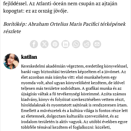
fejlődéssel. Az Atlanti-óceán nem csupán az ajtaján
kopogtat: ez az ország jövője.
Borítókép: Abraham Ortelius Maris Pacifici térképének
részlete
katilan
Kereskedelmi akadémián végeztem, eredetileg könyveléssel,
banki vagy biztosítási területen képzeltem el a jövőmet. Az
élet azonban más irányba vitt: első munkahelyem egy
nyomda volt, ahol ugyan könyvelőként kezdtem, de idővel
teljesen más területre sodródtam. A grafikai munka és az
újságírás váltak a fő tevékenységi köreimmé. Azóta számos
kiadvány, könyv és folyóirat szerkesztésében vettem részt,
híroldalaknak és nyomtatott sajtónak is rendszeresen írtam.
Emellett a művészetek és a kultúra világa is fontos része lett
az életemnek, dolgoztam kulturális szervezőként, és az
irodalom területén is aktív vagyok. Az utóbbi években egyre
többféle témával kezdtem el foglalkozni: közéleti,