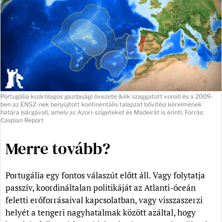
Portugália kizárólagos gazdasági övezete (kék szaggatott vonal) és a 2009-
ben az ENSZ-nek benyújtott kontinentális talapzat bővítési kérelmének
határa (sárgával), amely az Azori-szigeteket és Madeirát is érinti. Forrás:
Caspian Report
Merre tovább?
Portugália egy fontos válaszút előtt áll. Vagy folytatja
passzív, koordináltalan politikáját az Atlanti-óceán
feletti erőforrásaival kapcsolatban, vagy visszaszerzi
helyét a tengeri nagyhatalmak között azáltal, hogy