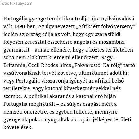
Foto: Pixabay.com
Portugália gyenge területi kontrollja újra nyilvánvalóvá
vált 1890-ben. Az úgynevezett „Afrikáért folyó verseny”
idején az ország célja az volt, hogy egy szárazföldi
folyosón keresztül összekösse angolai és mozambiki
gyarmatait – annak ellenére, hogy a köztes területeken
soha nem alakított ki érdemi ellenőrzést. Nagy-
Britannia, Cecil Rhodes híres „Fokvárostól Kairóig” tartó
vasútvonalának tervét követve, ultimátumot adott ki:
vagy Portugália visszavonja igényét az afrikai belső
területekre, vagy katonai következményekkel néz
szembe. A politikai akarat és a katonai erő híján
Portugália meghátrált – ez súlyos csapást mért a
nemzeti önérzetre, és egyben felfedte, mennyire
gyenge alapokon nyugodtak a csupán jelképes területi
követelések.