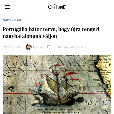
NAGYVILÁG
Portugália bátor terve, hogy újra tengeri
nagyhatalommá váljon
2025.05.15.
katilan
Olvasási idő: 8 perc