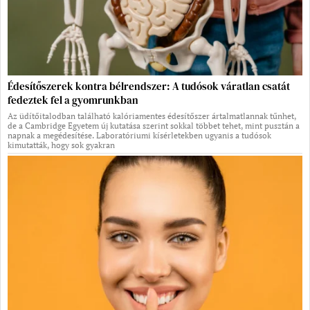
Édesítőszerek kontra bélrendszer: A tudósok váratlan csatát
fedeztek fel a gyomrunkban
Az üdítőitalodban található kalóriamentes édesítőszer ártalmatlannak tűnhet,
de a Cambridge Egyetem új kutatása szerint sokkal többet tehet, mint pusztán a
napnak a megédesítése. Laboratóriumi kísérletekben ugyanis a tudósok
kimutatták, hogy sok gyakran