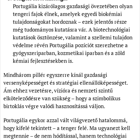
Portugália kizárólagos gazdasági övezetében olyan
tengeri fajok élnek, amelyek egyedi biokémiai
tulajdonságokat hordoznak – ezek jelentős része
még tudományos kutatásra vár. A biotechnológiai
kutatások ösztönzése, valamint a szellemi tulajdon
védelme révén Portugália pozíciót szerezhetne a
gyógyszeriparban, kozmetikai iparban és a zöld
kémiai fejlesztésekben is.
Mindhárom pillér egyszerre kínál gazdasági
versenyképességet és stratégiai ellenállóképességet.
Ám ehhez vezetésre, vízióra és nemzeti szintű
elköteleződésre van szükség – hogy a szimbolikus
birtoklás végre valódi hasznosítássá váljon.
Portugália egykor azzal vált világvezető hatalommá,
hogy kifelé tekintett – a tenger felé. Ma ugyanezt kell
megtennie – de nem hódítással, hanem technológiai