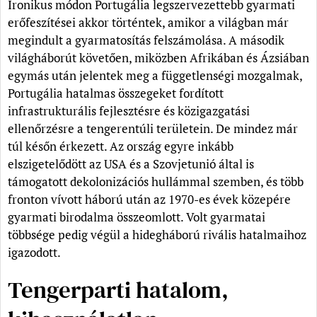
Ironikus módon Portugália legszervezettebb gyarmati
erőfeszítései akkor történtek, amikor a világban már
megindult a gyarmatosítás felszámolása. A második
világháborút követően, miközben Afrikában és Ázsiában
egymás után jelentek meg a függetlenségi mozgalmak,
Portugália hatalmas összegeket fordított
infrastrukturális fejlesztésre és közigazgatási
ellenőrzésre a tengerentúli területein. De mindez már
túl későn érkezett. Az ország egyre inkább
elszigetelődött az USA és a Szovjetunió által is
támogatott dekolonizációs hullámmal szemben, és több
fronton vívott háború után az 1970-es évek közepére
gyarmati birodalma összeomlott. Volt gyarmatai
többsége pedig végül a hidegháború rivális hatalmaihoz
igazodott.
Tengerparti hatalom,