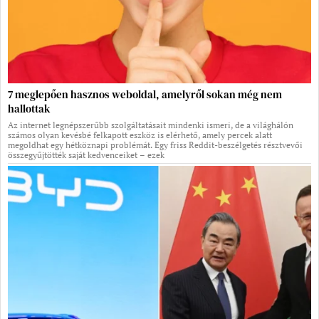
7 meglepően hasznos weboldal, amelyről sokan még nem
hallottak
Az internet legnépszerűbb szolgáltatásait mindenki ismeri, de a világhálón
számos olyan kevésbé felkapott eszköz is elérhető, amely percek alatt
megoldhat egy hétköznapi problémát. Egy friss Reddit-beszélgetés résztvevői
összegyűjtötték saját kedvenceiket – ezek