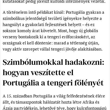
kutatásokat pedig jórészt külföldi intézmények vezetik.
A történelem intő példákat kínál: Portugália gyakran a
szimbolikus jelentőségű területi igényekre helyezte a
hangsúlyt a gyakorlati fejlesztések helyett – és ez
sokszor komoly árat követelt. Most, hogy új globális
verseny bontakozik ki a tengeri erőforrásokért, az
országnak el kell döntenie: marad a tétlenség útján,
vagy aktív szerepet vállal tengeri jövője alakításában.
Szimbólumokkal hadakozni:
hogyan veszítette el
Portugália a tengeri fölényét
A 15. században Portugália a világ felfedezésének élére
állt, és támaszpontok hálózatát hozta létre Afrika és
Ázsia partvidékein, lehetővé téve, hogy kulcsfontosságú