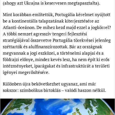
(ahogy azt Ukrajna is keservesen megtapasztalta).
Mint korábban említettük, Portugália kérelmet nyújtott
be a kontinentális talapzatának kiterjesztésére az
Atlanti-óceánon. De mihez kezd majd ezzel a jogkörrel?
A többi nemzet agresszív tengeri fejlesztési
stratégiájával összevetve Portugália törekvései jelenleg
széttartók és alulfinanszírozottak. Bár az országnak
megvannak a jogi eszközei, a történelmi alapjai és a
földrajzi előnye, mindez kevés lesz, ha nem épít ki erős
intézményeket, iparágakat és infrastruktúrát a területi
igényei megerősítésére.
Különben újra bekövetkezhet ugyanaz, ami már
sokszor: szimbolikus birtoklás – valódi haszon nélkül.