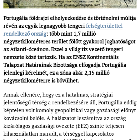
Portugália földrajzi elhelyezkedése és történelmi múltja
révén az egyik legnagyobb tengeri
felségterülettel
rendelkező ország
: több mint 1,7 millió
négyzetkilométeres terület fölött gyakorol joghatóságot
az Atlanti-óceánon. Ezzel a világ tíz vezető tengeri
nemzete közé tartozik. Ha az ENSZ Kontinentális
Talapzat Határainak Bizottsága elfogadja Portugália
jelenlegi kérelmét, ez a zóna akár 2,15 millió
négyzetkilométerre is bővülhet.
Annak ellenére, hogy ez a hatalmas, stratégiai
jelentőségű térség a rendelkezésére áll, Portugália eddig
képtelen volt komoly geopolitikai vagy gazdasági előnyt
kovácsolni belőle. A halászatot leszámítva az ország
kizárólagos gazdasági övezete (EEZ) szinte teljesen
kihasználatlan maradt, a térséggel kapcsolatos