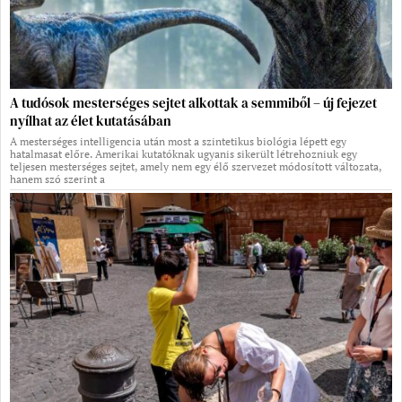
A tudósok mesterséges sejtet alkottak a semmiből – új fejezet
nyílhat az élet kutatásában
A mesterséges intelligencia után most a szintetikus biológia lépett egy
hatalmasat előre. Amerikai kutatóknak ugyanis sikerült létrehozniuk egy
teljesen mesterséges sejtet, amely nem egy élő szervezet módosított változata,
hanem szó szerint a