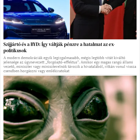
Szijjártó és a BYD: Így váltják pénzre a hatalmat az ex-
politikusok
A modern demokráciák egyik legizgalmasabb, mégis legtöbb vitát kiváltó
jelensége az úgynevezett „forgóajtó-effektus”. Amikor egy magas rangú állami
vezető, miniszter vagy miniszterelnök távozik a hivatalából, ritkán vonul vissza
csendben horgászni vagy emlékiratokat