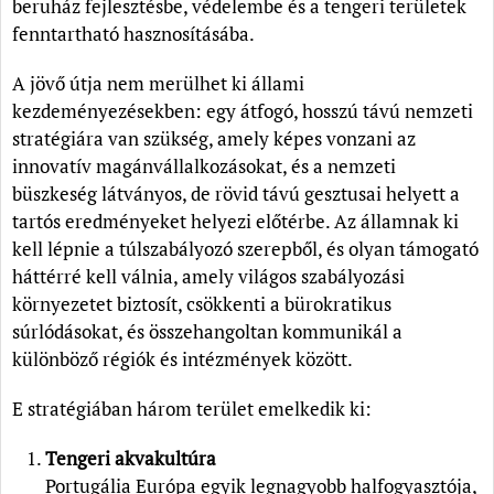
beruház fejlesztésbe, védelembe és a tengeri területek
fenntartható hasznosításába.
A jövő útja nem merülhet ki állami
kezdeményezésekben: egy átfogó, hosszú távú nemzeti
stratégiára van szükség, amely képes vonzani az
innovatív magánvállalkozásokat, és a nemzeti
büszkeség látványos, de rövid távú gesztusai helyett a
tartós eredményeket helyezi előtérbe. Az államnak ki
kell lépnie a túlszabályozó szerepből, és olyan támogató
háttérré kell válnia, amely világos szabályozási
környezetet biztosít, csökkenti a bürokratikus
súrlódásokat, és összehangoltan kommunikál a
különböző régiók és intézmények között.
E stratégiában három terület emelkedik ki:
Tengeri akvakultúra
Portugália Európa egyik legnagyobb halfogyasztója,