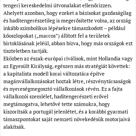
tengeri kereskedelmi útvonalakat ellenőrizzen.
Ahelyett azonban, hogy ezeket a bázisokat gazdaságilag
és haditengerészetileg is megerősítette volna, az ország
inkább szimbolikus lépésekre támaszkodott – például
kőoszlopokat („marcos”) állított fel a területek
birtoklásának jeléül, abban bízva, hogy más országok ezt
tiszteletben tartják.
Eközben az észak-európai riválisok, mint Hollandia vagy
az Egyesült Királyság, egészen más stratégiát követtek:
a kapitalista modell korai változatára építve
magánvállalkozásokat hoztak létre, részvénytársaságok
és nyereségmegosztó vállalkozások révén. Ez a fajta
vállalkozói szemlélet, haditengerészeti erővel
megtámogatva, lehetővé tette számukra, hogy
kiszorítsák a portugál jelenlétet, és a korábbi gyarmati
támaszpontokat saját nemzeti növekedésük motorjaivá
alakítsák.