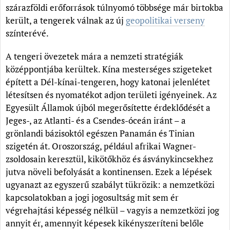
szárazföldi erőforrások túlnyomó többsége már birtokba
került, a tengerek válnak az új
geopolitikai verseny
színterévé.
A tengeri övezetek mára a nemzeti stratégiák
középpontjába kerültek. Kína mesterséges szigeteket
épített a Dél-kínai-tengeren, hogy katonai jelenlétet
létesítsen és nyomatékot adjon területi igényeinek. Az
Egyesült Államok újból megerősítette érdeklődését a
Jeges-, az Atlanti- és a Csendes-óceán iránt – a
grönlandi bázisoktól egészen Panamán és Tinian
szigetén át. Oroszország, például afrikai Wagner-
zsoldosain keresztül, kikötőkhöz és ásványkincsekhez
jutva növeli befolyását a kontinensen. Ezek a lépések
ugyanazt az egyszerű szabályt tükrözik: a nemzetközi
kapcsolatokban a jogi jogosultság mit sem ér
végrehajtási képesség nélkül – vagyis a nemzetközi jog
annyit ér, amennyit képesek kikényszeríteni belőle