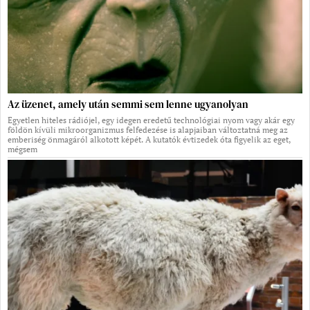
Az üzenet, amely után semmi sem lenne ugyanolyan
Egyetlen hiteles rádiójel, egy idegen eredetű technológiai nyom vagy akár egy
földön kívüli mikroorganizmus felfedezése is alapjaiban változtatná meg az
emberiség önmagáról alkotott képét. A kutatók évtizedek óta figyelik az eget,
mégsem