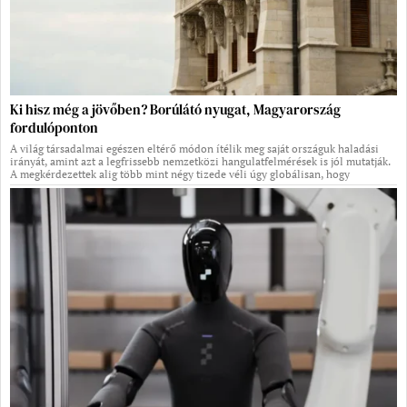
Ki hisz még a jövőben? Borúlátó nyugat, Magyarország
fordulóponton
A világ társadalmai egészen eltérő módon ítélik meg saját országuk haladási
irányát, amint azt a legfrissebb nemzetközi hangulatfelmérések is jól mutatják.
A megkérdezettek alig több mint négy tizede véli úgy globálisan, hogy