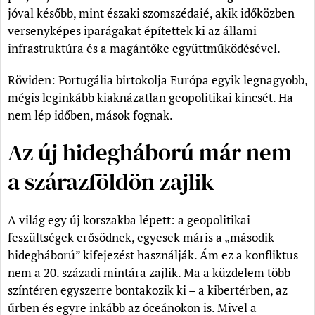
jóval később, mint északi szomszédaié, akik időközben
versenyképes iparágakat építettek ki az állami
infrastruktúra és a magántőke együttműködésével.
Röviden: Portugália birtokolja Európa egyik legnagyobb,
mégis leginkább kiaknázatlan geopolitikai kincsét. Ha
nem lép időben, mások fognak.
Az új hidegháború már nem
a szárazföldön zajlik
A világ egy új korszakba lépett: a geopolitikai
feszültségek erősödnek, egyesek máris a „második
hidegháború” kifejezést használják. Ám ez a konfliktus
nem a 20. századi mintára zajlik. Ma a küzdelem több
színtéren egyszerre bontakozik ki – a kibertérben, az
űrben és egyre inkább az óceánokon is. Mivel a