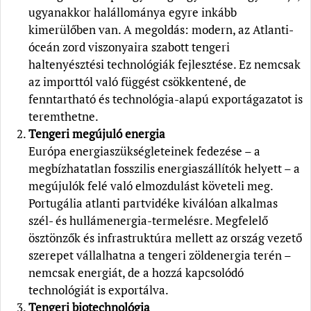
ugyanakkor halállománya egyre inkább
kimerülőben van. A megoldás: modern, az Atlanti-
óceán zord viszonyaira szabott tengeri
haltenyésztési technológiák fejlesztése. Ez nemcsak
az importtól való függést csökkentené, de
fenntartható és technológia-alapú exportágazatot is
teremthetne.
Tengeri megújuló energia
Európa energiaszükségleteinek fedezése – a
megbízhatatlan fosszilis energiaszállítók helyett – a
megújulók felé való elmozdulást követeli meg.
Portugália atlanti partvidéke kiválóan alkalmas
szél- és hullámenergia-termelésre. Megfelelő
ösztönzők és infrastruktúra mellett az ország vezető
szerepet vállalhatna a tengeri zöldenergia terén –
nemcsak energiát, de a hozzá kapcsolódó
technológiát is exportálva.
Tengeri biotechnológia