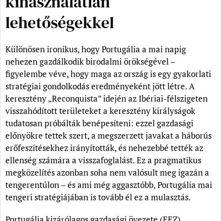
kihasználatlan
lehetőségekkel
Különösen ironikus, hogy Portugália a mai napig
nehezen gazdálkodik birodalmi örökségével –
figyelembe véve, hogy maga az ország is egy gyakorlati
stratégiai gondolkodás eredményeként jött létre. A
keresztény „Reconquista” idején az Ibériai-félszigeten
visszahódított területeket a keresztény királyságok
tudatosan próbálták benépesíteni: ezzel gazdasági
előnyökre tettek szert, a megszerzett javakat a háborús
erőfeszítésekhez irányították, és nehezebbé tették az
ellenség számára a visszafoglalást. Ez a pragmatikus
megközelítés azonban soha nem valósult meg igazán a
tengerentúlon – és ami még aggasztóbb, Portugália mai
tengeri stratégiájában is tovább él ez a mulasztás.
Portugália kizárólagos gazdasági övezete (EEZ)