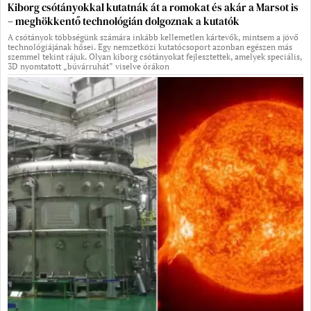
Kiborg csótányokkal kutatnák át a romokat és akár a Marsot is
– meghökkentő technológián dolgoznak a kutatók
A csótányok többségünk számára inkább kellemetlen kártevők, mintsem a jövő
technológiájának hősei. Egy nemzetközi kutatócsoport azonban egészen más
szemmel tekint rájuk. Olyan kiborg csótányokat fejlesztettek, amelyek speciális,
3D nyomtatott „búvárruhát” viselve órákon