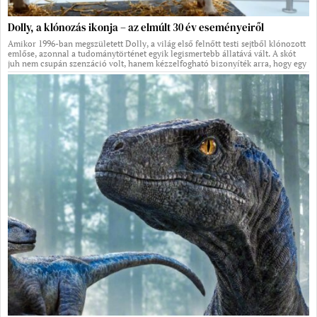
Dolly, a klónozás ikonja – az elmúlt 30 év eseményeiről
Amikor 1996-ban megszületett Dolly, a világ első felnőtt testi sejtből klónozott
emlőse, azonnal a tudománytörténet egyik legismertebb állatává vált. A skót
juh nem csupán szenzáció volt, hanem kézzelfogható bizonyíték arra, hogy egy