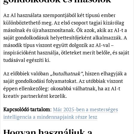
Az AI használata szempontjából két típusú ember
különböztethető meg. Az első csoport tagjai kizárólag
másolnak és újrahasznosítanak. Ők azok, akik az AI-t a
saját gondolkodásuk helyettesítőjeként alkalmazzák. A
második típus viszont együtt dolgozik az AI-val –
inspirációként használja, ötleteket merít belőle, és saját
tudásával egészíti ki.
Az előbbiek valóban
„butulhatnak”
, hiszen elhagyják a
saját gondolkodási folyamatokat. Az utóbbiak viszont
éppen ellenkezőleg: okosabbá válhatnak, ha az AI-t
kreatív partnerként kezelik.
Kapcsolódó tartalom
:
Már 2025-ben a mesterséges
intelligencia a mindennapjaink része lesz
Hogyan használjuk a