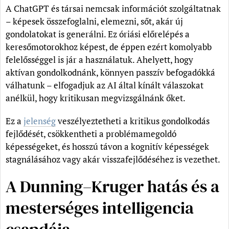
A ChatGPT és társai nemcsak információt szolgáltatnak
– képesek összefoglalni, elemezni, sőt, akár új
gondolatokat is generálni. Ez óriási előrelépés a
keresőmotorokhoz képest, de éppen ezért komolyabb
felelősséggel is jár a használatuk. Ahelyett, hogy
aktívan gondolkodnánk, könnyen passzív befogadókká
válhatunk – elfogadjuk az AI által kínált válaszokat
anélkül, hogy kritikusan megvizsgálnánk őket.
Ez a
jelenség
veszélyeztetheti a kritikus gondolkodás
fejlődését, csökkentheti a problémamegoldó
képességeket, és hosszú távon a kognitív képességek
stagnálásához vagy akár visszafejlődéséhez is vezethet.
A Dunning–Kruger hatás és a
mesterséges intelligencia