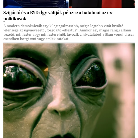
Szijjártó és a BYD: Így váltják pénzre a hatalmat az ex-
politikusok
A modern demokráciák egyik legizgalmasabb, mégis legtöbb vitát kiváltó
jelensége az úgynevezett „forgóajtó-effektus”. Amikor egy magas rangú állami
vezető, miniszter vagy miniszterelnök távozik a hivatalából, ritkán vonul vissza
csendben horgászni vagy emlékiratokat