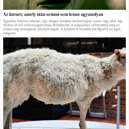
Az üzenet, amely után semmi sem lenne ugyanolyan
Egyetlen hiteles rádiójel, egy idegen eredetű technológiai nyom vagy akár egy
földön kívüli mikroorganizmus felfedezése is alapjaiban változtatná meg az
emberiség önmagáról alkotott képét. A kutatók évtizedek óta figyelik az eget,
mégsem