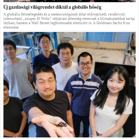
Új gazdasági világrendet diktál a globális hőség
A globális felmelegedés és a meteorológusok által előrejelzett, rendkívüli
intenzitású „szuper El Niño” időjárási jelenség nemcsak a klímakutatókat tartja
lázban, hanem a Wall Street legfontosabb elemzőit is. A Goldman Sachs friss
elemzése