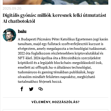
2025.09.20.
Digitális gyónás: milliók keresnek lelki útmutatást
AI chatbotoktól
balu
A Budapesti Pázmány Péter Katolikus Egyetemen jogi karán
tanultam, majd egy fullstack szoftverfejlesztői kurzust is
elvégeztem, amely megalapozta a technológiai tudásomat.
2022 óta foglalkozom részletesebben kriptovalutákkal és
NFT-kkel. 2024 áprilisa óta a BitcoinBázis szerzőjeként
kriptókról és a legújabb blockchain-megoldásokról írok,
emellett az offtopik.hu-n általános technológiai,
tudományos és gaming témákban publikálok, hogy
olvasóim mindkét felületen naprakész, megbízható
tartalmakhoz férjenek hozzá.
VÉLEMÉNY, HOZZÁSZÓLÁS?