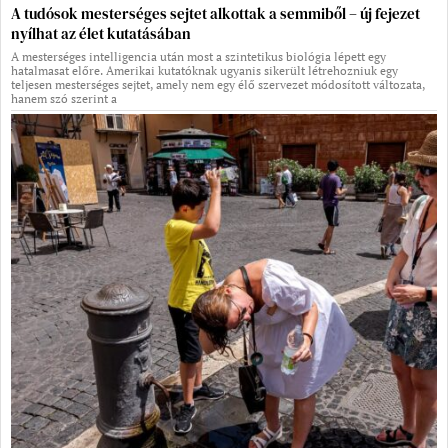
A tudósok mesterséges sejtet alkottak a semmiből – új fejezet
nyílhat az élet kutatásában
A mesterséges intelligencia után most a szintetikus biológia lépett egy
hatalmasat előre. Amerikai kutatóknak ugyanis sikerült létrehozniuk egy
teljesen mesterséges sejtet, amely nem egy élő szervezet módosított változata,
hanem szó szerint a