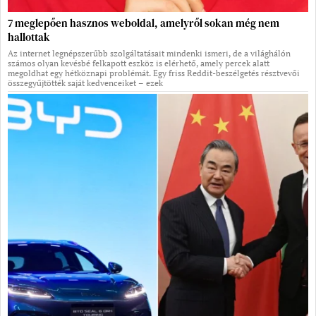
7 meglepően hasznos weboldal, amelyről sokan még nem
hallottak
Az internet legnépszerűbb szolgáltatásait mindenki ismeri, de a világhálón
számos olyan kevésbé felkapott eszköz is elérhető, amely percek alatt
megoldhat egy hétköznapi problémát. Egy friss Reddit-beszélgetés résztvevői
összegyűjtötték saját kedvenceiket – ezek