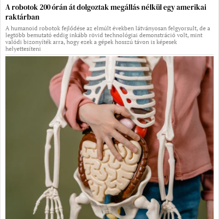
A robotok 200 órán át dolgoztak megállás nélkül egy amerikai
raktárban
A humanoid robotok fejlődése az elmúlt években látványosan felgyorsult, de a
legtöbb bemutató eddig inkább rövid technológiai demonstráció volt, mint
valódi bizonyíték arra, hogy ezek a gépek hosszú távon is képesek
helyettesíteni