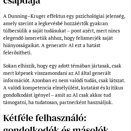
csapdája
A Dunning–Kruger effektus egy pszichológiai jelenség,
amely szerint a legkevésbé hozzáértők gyakran
túlbecsülik a saját tudásukat – pont azért, mert nincs
elegendő ismeretük ahhoz, hogy felismerjék saját
hiányosságaikat. A generatív AI ezt a hatást
felerősítheti.
Sokan elhiszik, hogy egy adott témában jártasak, csak
mert képesek visszamondani az AI által generált
információt. Azonban ez nem valódi tudás, csak látszat.
A valódi kompetencia elmélyülést, kutatást és kritikus
gondolkodást igényel – amit az AI csak akkor tud
támogatni, ha tudatosan, partnerként használjuk.
Kétféle felhasználó:
gondolkodók és másolók