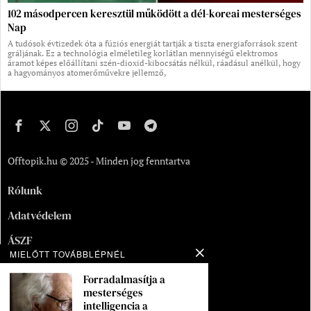
102 másodpercen keresztül működött a dél-koreai mesterséges
Nap
A tudósok évtizedek óta a fúziós energiát tartják a tiszta energiaforrások szent
gráljának. Ez a technológia elméletileg korlátlan mennyiségű elektromos
áramot képes előállítani szén-dioxid-kibocsátás nélkül, ráadásul anélkül, hogy
a hagyományos atomerőművekre jellemző,
Offtopik.hu © 2025 - Minden jog fenntartva
Rólunk
Adatvédelem
ÁSZF
MIELŐTT TOVÁBBLÉPNÉL
Kapcsolat
Forradalmasítja a
mesterséges
Oldaltérkép
intelligencia a