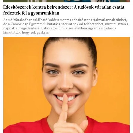
Édesítőszerek kontra bélrendszer: A tudósok váratlan csatát
fedeztek fel a gyomrunkban
Az üdítőitalodban található kalóriamentes édesítőszer ártalmatlannak tűnhet,
de a Cambridge Egyetem új kutatása szerint sokkal többet tehet, mint pusztán a
napnak a megédesítése. Laboratóriumi kísérletekben ugyanis a tudósok
kimutatták, hogy sok gyakran