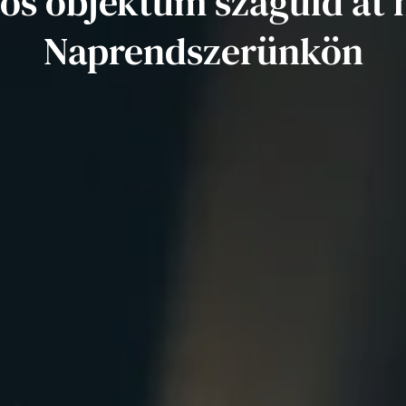
tos objektum száguld át
Naprendszerünkön