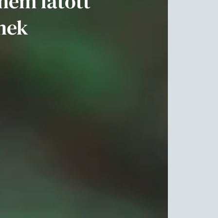
nem látott
nek