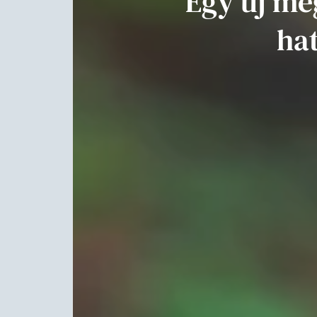
Egy új me
ha