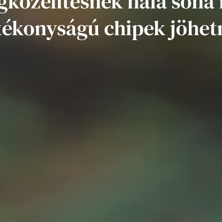
gközelítésnek hála soha 
tékonyságú chipek jöhet