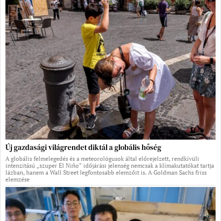
Új gazdasági világrendet diktál a globális hőség
A globális felmelegedés és a meteorológusok által előrejelzett, rendkívüli
intenzitású „szuper El Niño” időjárási jelenség nemcsak a klímakutatókat tartja
lázban, hanem a Wall Street legfontosabb elemzőit is. A Goldman Sachs friss
elemzése