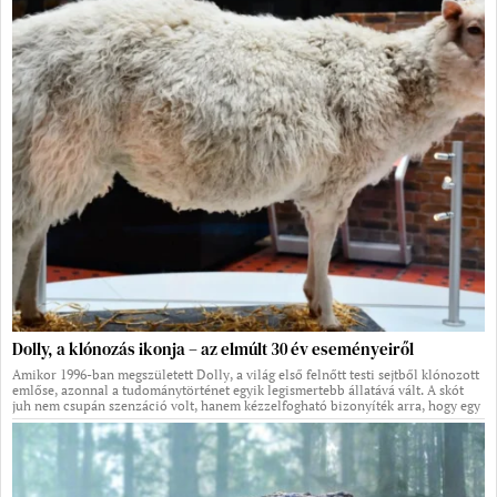
Dolly, a klónozás ikonja – az elmúlt 30 év eseményeiről
Amikor 1996-ban megszületett Dolly, a világ első felnőtt testi sejtből klónozott
emlőse, azonnal a tudománytörténet egyik legismertebb állatává vált. A skót
juh nem csupán szenzáció volt, hanem kézzelfogható bizonyíték arra, hogy egy