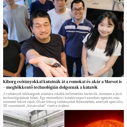
Kiborg csótányokkal kutatnák át a romokat és akár a Marsot is
– meghökkentő technológián dolgoznak a kutatók
A csótányok többségünk számára inkább kellemetlen kártevők, mintsem a jövő
technológiájának hősei. Egy nemzetközi kutatócsoport azonban egészen más
szemmel tekint rájuk. Olyan kiborg csótányokat fejlesztettek, amelyek speciális,
3D nyomtatott „búvárruhát” viselve órákon