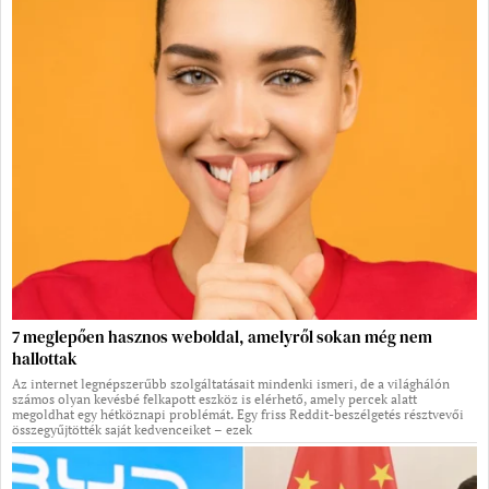
7 meglepően hasznos weboldal, amelyről sokan még nem
hallottak
Az internet legnépszerűbb szolgáltatásait mindenki ismeri, de a világhálón
számos olyan kevésbé felkapott eszköz is elérhető, amely percek alatt
megoldhat egy hétköznapi problémát. Egy friss Reddit-beszélgetés résztvevői
összegyűjtötték saját kedvenceiket – ezek