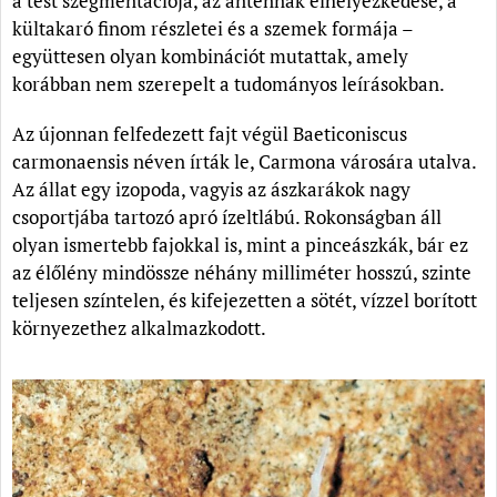
a test szegmentációja, az antennák elhelyezkedése, a
kültakaró finom részletei és a szemek formája –
együttesen olyan kombinációt mutattak, amely
korábban nem szerepelt a tudományos leírásokban.
Az újonnan felfedezett fajt végül Baeticoniscus
carmonaensis néven írták le, Carmona városára utalva.
Az állat egy izopoda, vagyis az ászkarákok nagy
csoportjába tartozó apró ízeltlábú. Rokonságban áll
olyan ismertebb fajokkal is, mint a pinceászkák, bár ez
az élőlény mindössze néhány milliméter hosszú, szinte
teljesen színtelen, és kifejezetten a sötét, vízzel borított
környezethez alkalmazkodott.