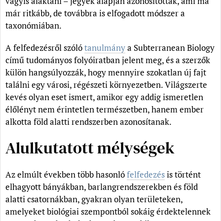
vagyis alaktani – jegyek alapján azonosították, ami ma
már ritkább, de továbbra is elfogadott módszer a
taxonómiában.
A felfedezésről szóló
tanulmány
a Subterranean Biology
című tudományos folyóiratban jelent meg, és a szerzők
külön hangsúlyozzák, hogy mennyire szokatlan új fajt
találni egy városi, régészeti környezetben. Világszerte
kevés olyan eset ismert, amikor egy addig ismeretlen
élőlényt nem érintetlen természetben, hanem ember
alkotta föld alatti rendszerben azonosítanak.
Alulkutatott mélységek
Az elmúlt években több hasonló
felfedezés
is történt
elhagyott bányákban, barlangrendszerekben és föld
alatti csatornákban, gyakran olyan területeken,
amelyeket biológiai szempontból sokáig érdektelennek