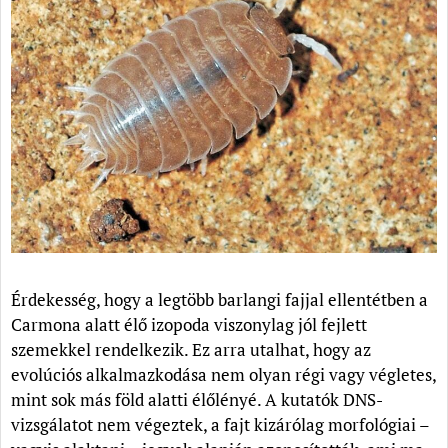
Érdekesség, hogy a legtöbb barlangi fajjal ellentétben a
Carmona alatt élő izopoda viszonylag jól fejlett
szemekkel rendelkezik. Ez arra utalhat, hogy az
evolúciós alkalmazkodása nem olyan régi vagy végletes,
mint sok más föld alatti élőlényé. A kutatók DNS-
vizsgálatot nem végeztek, a fajt kizárólag morfológiai –