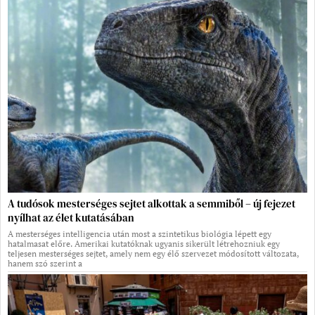
A tudósok mesterséges sejtet alkottak a semmiből – új fejezet
nyílhat az élet kutatásában
A mesterséges intelligencia után most a szintetikus biológia lépett egy
hatalmasat előre. Amerikai kutatóknak ugyanis sikerült létrehozniuk egy
teljesen mesterséges sejtet, amely nem egy élő szervezet módosított változata,
hanem szó szerint a