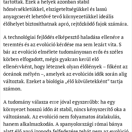
tartottak. Ezek a helyek azonban stabil
hőmérsékletükkel, elszigeteltségükkel és lassú
anyagcserét lehetővé tevő környezetükkel ideális
élőhelyet biztosíthatnak apró, rejtőzködő fajok számára.
A technológiai fejlődés elképesztő haladása ellenére a
teremtés és az evolúció kérdése ma sem lezárt vita. S
bár az evolúció elmélete tudományosan erős és széles
körben elfogadott, mégis gyakran kerül elő
ellenérvként, hogy léteznek olyan élőlények – főként az
óceánok mélyén –, amelyek az evolúciós idők során alig
változtak. Ezeket a biológia „élő kövületekként” tartja
számon.
A tudomány válasza erre jóval egyszerűbb: ha egy
környezet hosszú időn át stabil, nincs kényszerítő oka a
változásnak. Az evolúció nem folyamatos átalakulás,
hanem alkalmazkodás. A spanyolországi római bánya
alatt élő apró izopoda felfedezése tehát nem az evolúció