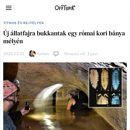
TITKOK ÉS REJTÉLYEK
Új állatfajra bukkantak egy római kori bánya
mélyén
2026.02.01.
katilan
Olvasási idő: 3 perc