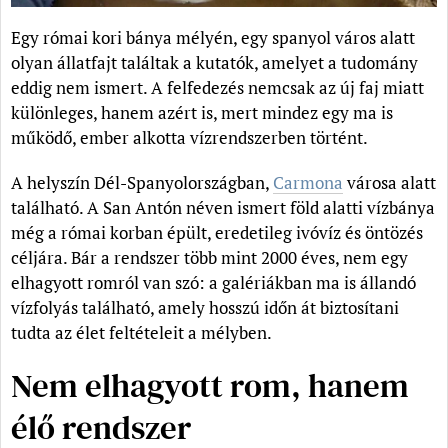
Egy római kori bánya mélyén, egy spanyol város alatt
olyan állatfajt találtak a kutatók, amelyet a tudomány
eddig nem ismert. A felfedezés nemcsak az új faj miatt
különleges, hanem azért is, mert mindez egy ma is
működő, ember alkotta vízrendszerben történt.
A helyszín Dél-Spanyolországban,
Carmona
városa alatt
található. A San Antón néven ismert föld alatti vízbánya
még a római korban épült, eredetileg ivóvíz és öntözés
céljára. Bár a rendszer több mint 2000 éves, nem egy
elhagyott romról van szó: a galériákban ma is állandó
vízfolyás található, amely hosszú időn át biztosítani
tudta az élet feltételeit a mélyben.
Nem elhagyott rom, hanem
élő rendszer