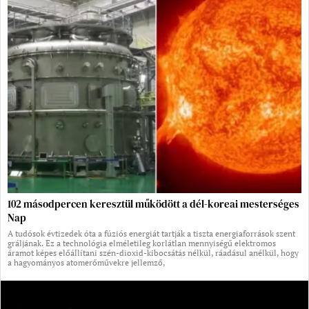
102 másodpercen keresztül működött a dél-koreai mesterséges
Nap
A tudósok évtizedek óta a fúziós energiát tartják a tiszta energiaforrások szent
gráljának. Ez a technológia elméletileg korlátlan mennyiségű elektromos
áramot képes előállítani szén-dioxid-kibocsátás nélkül, ráadásul anélkül, hogy
a hagyományos atomerőművekre jellemző,