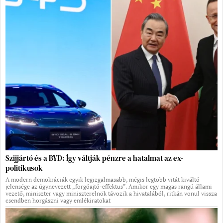
Szijjártó és a BYD: Így váltják pénzre a hatalmat az ex-
politikusok
A modern demokráciák egyik legizgalmasabb, mégis legtöbb vitát kiváltó
jelensége az úgynevezett „forgóajtó-effektus”. Amikor egy magas rangú állami
vezető, miniszter vagy miniszterelnök távozik a hivatalából, ritkán vonul vissza
csendben horgászni vagy emlékiratokat