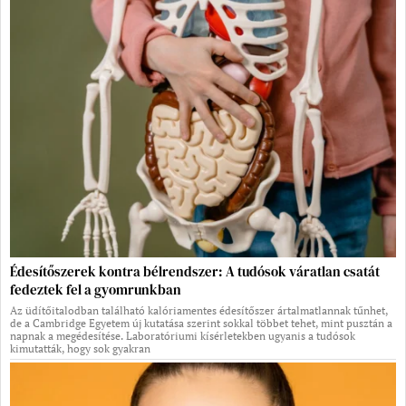
Édesítőszerek kontra bélrendszer: A tudósok váratlan csatát
fedeztek fel a gyomrunkban
Az üdítőitalodban található kalóriamentes édesítőszer ártalmatlannak tűnhet,
de a Cambridge Egyetem új kutatása szerint sokkal többet tehet, mint pusztán a
napnak a megédesítése. Laboratóriumi kísérletekben ugyanis a tudósok
kimutatták, hogy sok gyakran