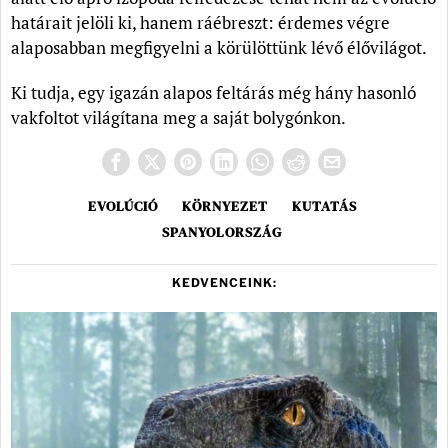
határait jelöli ki, hanem ráébreszt: érdemes végre
alaposabban megfigyelni a körülöttünk lévő élővilágot.
Ki tudja, egy igazán alapos feltárás még hány hasonló
vakfoltot világítana meg a saját bolygónkon.
EVOLÚCIÓ
KÖRNYEZET
KUTATÁS
SPANYOLORSZÁG
KEDVENCEINK: