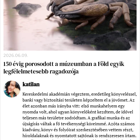
2026.06.09.
150 évig porosodott a múzeumban a Föld egyik
legfélelmetesebb ragadozója
katilan
Kereskedelmi akadémián végeztem, eredetileg könyveléssel,
banki vagy biztosítási területen képzeltem el a jövőmet. Az
élet azonban más irányba vitt: első munkahelyem egy
nyomda volt, ahol ugyan könyvelőként kezdtem, de idővel
teljesen más területre sodródtam. A grafikai munka és az
újságírás váltak a fő tevékenységi köreimmé. Azóta számos
kiadvány, könyv és folyóirat szerkesztésében vettem részt,
híroldalaknak és nyomtatott sajtónak is rendszeresen írtam.