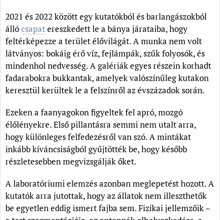
2021 és 2022 között egy kutatókból és barlangászokból
álló
csapat
ereszkedett le a bánya járataiba, hogy
feltérképezze a terület élővilágát. A munka nem volt
látványos: bokáig érő víz, fejlámpák, szűk folyosók, és
mindenhol nedvesség. A galériák egyes részein korhadt
fadarabokra bukkantak, amelyek valószínűleg kutakon
keresztül kerültek le a felszínről az évszázadok során.
Ezeken a faanyagokon figyeltek fel apró, mozgó
élőlényekre. Első pillantásra semmi nem utalt arra,
hogy különleges felfedezésről van szó. A mintákat
inkább kíváncsiságból gyűjtötték be, hogy később
részletesebben megvizsgálják őket.
A laboratóriumi elemzés azonban meglepetést hozott. A
kutatók arra jutottak, hogy az állatok nem illeszthetők
be egyetlen eddig ismert fajba sem. Fizikai jellemzőik –