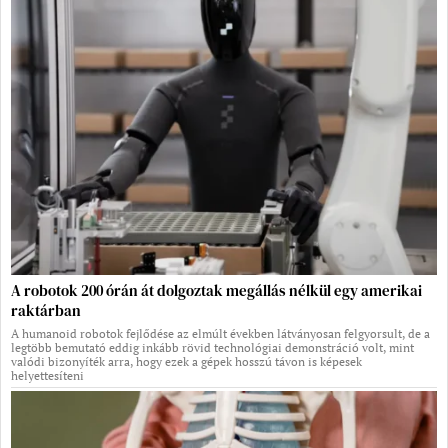
A robotok 200 órán át dolgoztak megállás nélkül egy amerikai
raktárban
A humanoid robotok fejlődése az elmúlt években látványosan felgyorsult, de a
legtöbb bemutató eddig inkább rövid technológiai demonstráció volt, mint
valódi bizonyíték arra, hogy ezek a gépek hosszú távon is képesek
helyettesíteni