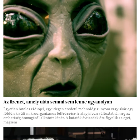
Az üzenet, amely után semmi sem lenne ugyanolyan
Egyetlen hiteles rádiójel, egy idegen eredetű technológiai nyom vagy akár egy
földön kívüli mikroorganizmus felfedezése is alapjaiban változtatná meg az
emberiség önmagáról alkotott képét. A kutatók évtizedek óta figyelik az eget,
mégsem