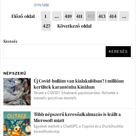
TOVÁBB
Előző oldal
1
…
410
411
412
413
414
…
427
Következő oldal
Keresés
KERESÉS
NÉPSZERŰ
Új Covid-hullám van kialakulóban? 1 millióan
kerültek karanténba Kínában
Terjed a COVID? Írhatnánk pánikszerűen. Helyette 4
személy pozitívan tesztelt,
Több népszerű keresőalkalmazás is leállt a
Microsoft miatt
Egyebek mellett a ChatGPT, a Copilot és a DuckDuckGo
keresőfunkciója