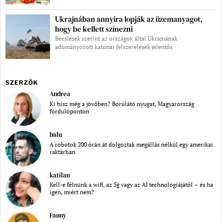
Ukrajnában annyira lopják az üzemanyagot,
hogy be kellett színezni
Becslések szerint az országok által Ukrajnának
adományozott katonai felszerelések jelentős
SZERZŐK
Andrea
Ki hisz még a jövőben? Borúlátó nyugat, Magyarország
fordulóponton
balu
A robotok 200 órán át dolgoztak megállás nélkül egy amerikai
raktárban
katilan
Kell-e félnünk a wifi, az 5g vagy az AI technológiájától – és ha
igen, miért nem?
Fanny