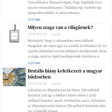
Felszólítjuk a libanoni népet, hogy foglalják el az
összes minisztériumot,” kiabálta egy tüntető egy
hangosbeszélőbe. A minisztérium
TOVÁBB
Milyen szaga van a világűrnek?
2020.08.08.
Egyéb
Köztudott, hogy a vákuumban nem hallunk
hangokat, de vajon igaz ez a többi érzékünkre is? Az
Apollo űrhajósai szerint például a holdpornak olyan
a szaga, mint az égett puskapornak miután az a
TOVÁBB
Brutális hiány keletkezett a magyar
büdzsében
2020.08.08.
Egyéb
Júliusban az államháztartási hiány 328 milliárd
forinttal zárt így a héthavi hiány elérte a 2165
milliárd forintot, amely történelmi csúcs. Júliusban
az államháztartás hiánya 328 milliárd forinttal nőtt,
így a hetedik hónap