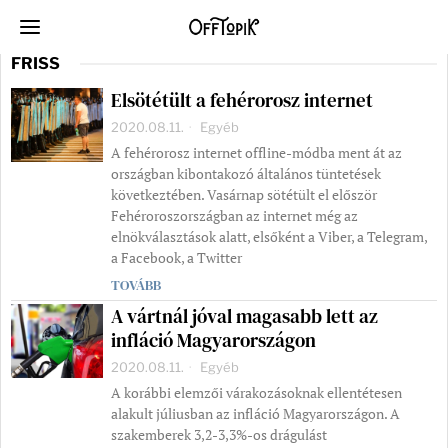
FRISS
Elsötétült a fehérorosz internet
2020.08.11.
Egyéb
A fehérorosz internet offline-módba ment át az
országban kibontakozó általános tüntetések
következtében. Vasárnap sötétült el először
Fehéroroszországban az internet még az
elnökválasztások alatt, elsőként a Viber, a Telegram,
a Facebook, a Twitter
TOVÁBB
A vártnál jóval magasabb lett az
infláció Magyarországon
2020.08.11.
Egyéb
A korábbi elemzői várakozásoknak ellentétesen
alakult júliusban az infláció Magyarországon. A
szakemberek 3,2-3,3%-os drágulást