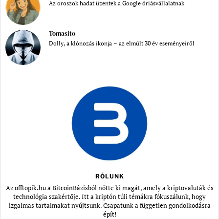
Az oroszok hadat üzentek a Google óriásvállalatnak
Tomasito
Dolly, a klónozás ikonja – az elmúlt 30 év eseményeiről
RÓLUNK
Az offtopik.hu a BitcoinBázisból nőtte ki magát, amely a kriptovaluták és
technológia szakértője. Itt a kriptón túli témákra fókuszálunk, hogy
izgalmas tartalmakat nyújtsunk. Csapatunk a független gondolkodásra
épít!