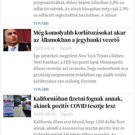
prognosztizáltak, ehhez képest júliusban 3,8%-os
inflációt mértek. Az előző hónapban még csak 2,9%-
os inflációt regisztráltak hazánkban. A júliusi
TOVÁBB
Még komolyabb korlátozásokat akar
az Államokban a jegybanki vezető
2020.08.11.
Egyéb
Egy pénteken megjelent New York Times cikkben
Neel Kashkari, a FED központi bank Minneapolis
állami vezetője azt javasolta, hogy emberéletek és a
gazdaság megmentése érdekében egy újabb totális
korlátozásra van szükség. Szerinte
TOVÁBB
Kaliforniában fizetni fognak annak,
akinek pozitív COVID tesztje lesz
2020.08.10.
Egyéb
Kalifornia állam arra készül, hogy 1250 dollár fizet
annak, akinek a koronavírus tesztje pozitív lesz és
hajlandó emiatt két hétig otthon maradni. Az