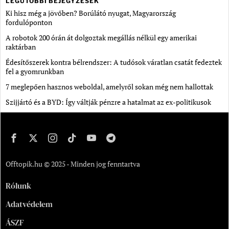
LEGUTÓBBI BEJEGYZÉSEK
Ki hisz még a jövőben? Borúlátó nyugat, Magyarország
fordulóponton
A robotok 200 órán át dolgoztak megállás nélkül egy amerikai
raktárban
Édesítőszerek kontra bélrendszer: A tudósok váratlan csatát fedeztek
fel a gyomrunkban
7 meglepően hasznos weboldal, amelyről sokan még nem hallottak
Szijjártó és a BYD: Így váltják pénzre a hatalmat az ex-politikusok
Offtopik.hu © 2025 - Minden jog fenntartva
Rólunk
Adatvédelem
ÁSZF