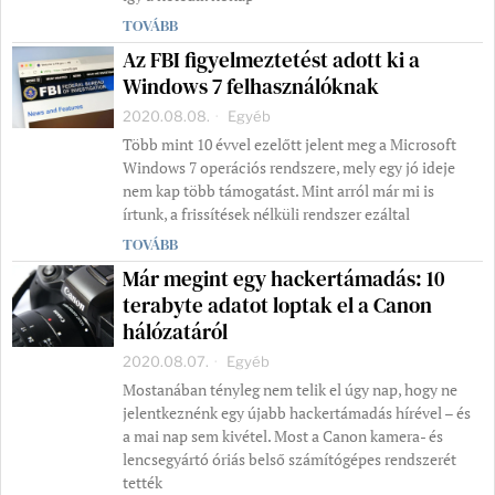
TOVÁBB
Az FBI figyelmeztetést adott ki a
Windows 7 felhasználóknak
2020.08.08.
Egyéb
Több mint 10 évvel ezelőtt jelent meg a Microsoft
Windows 7 operációs rendszere, mely egy jó ideje
nem kap több támogatást. Mint arról már mi is
írtunk, a frissítések nélküli rendszer ezáltal
TOVÁBB
Már megint egy hackertámadás: 10
terabyte adatot loptak el a Canon
hálózatáról
2020.08.07.
Egyéb
Mostanában tényleg nem telik el úgy nap, hogy ne
jelentkeznénk egy újabb hackertámadás hírével – és
a mai nap sem kivétel. Most a Canon kamera- és
lencsegyártó óriás belső számítógépes rendszerét
tették