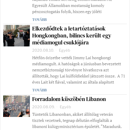
Egyesült Államokban mostanság komoly
pénzosztogatás folyik, hiszen egy jóléti
TOVÁBB
Elkezdődtek a letartóztatások
Hongkongban, bilincs került egy
médiamogul csuklójára
2020.08.10.
Egyéb
Hétfőn őrizetbe vették Jimmy Lai hongkongi
médiamogult. A hatóságok a júniusban bevezetett
nemzetbiztonsági törvényre hivatkozva azt
állították, hogy Lai külföldiekkel játszott össze. A 71
éves Lait két fiával, valamint az általa alapított
TOVÁBB
Forradalom küszöbén Libanon
2020.08.09.
Egyéb
Tüntetők Libanonban, akiket állítólag veterán
tisztek vezetnek, tegnap délután elfoglalták a
libanoni külügyminisztérium épületét. “Maradunk.