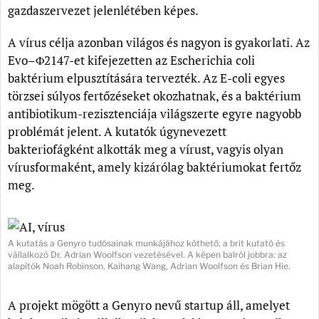
gazdaszervezet jelenlétében képes.
A vírus célja azonban világos és nagyon is gyakorlati. Az
Evo–Φ2147-et kifejezetten az Escherichia coli
baktérium elpusztítására tervezték. Az E-coli egyes
törzsei súlyos fertőzéseket okozhatnak, és a baktérium
antibiotikum-rezisztenciája világszerte egyre nagyobb
problémát jelent. A kutatók úgynevezett
bakteriofágként alkották meg a vírust, vagyis olyan
vírusformaként, amely kizárólag baktériumokat fertőz
meg.
A kutatás a Genyro tudósainak munkájához köthető, a brit kutató és
vállalkozó Dr. Adrian Woolfson vezetésével. A képen balról jobbra: az
alapítók Noah Robinson, Kaihang Wang, Adrian Woolfson és Brian Hie.
A projekt mögött a Genyro nevű startup áll, amelyet