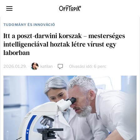
TUDOMÁNY ÉS INNOVÁCIÓ
Itt a poszt-darwini korszak – mesterséges
intelligenciával hoztak létre vírust egy
laborban
2026.01.29.
katilan
Olvasási idő: 6 perc