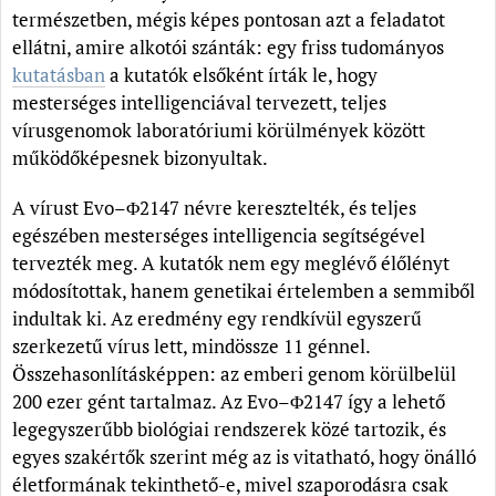
természetben, mégis képes pontosan azt a feladatot
ellátni, amire alkotói szánták: egy friss tudományos
kutatásban
a kutatók elsőként írták le, hogy
mesterséges intelligenciával tervezett, teljes
vírusgenomok laboratóriumi körülmények között
működőképesnek bizonyultak.
A vírust Evo–Φ2147 névre keresztelték, és teljes
egészében mesterséges intelligencia segítségével
tervezték meg. A kutatók nem egy meglévő élőlényt
módosítottak, hanem genetikai értelemben a semmiből
indultak ki. Az eredmény egy rendkívül egyszerű
szerkezetű vírus lett, mindössze 11 génnel.
Összehasonlításképpen: az emberi genom körülbelül
200 ezer gént tartalmaz. Az Evo–Φ2147 így a lehető
legegyszerűbb biológiai rendszerek közé tartozik, és
egyes szakértők szerint még az is vitatható, hogy önálló
életformának tekinthető-e, mivel szaporodásra csak