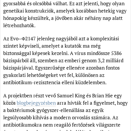
gyorsabbá és olcsóbbá válhat. Ez azt jelenti, hogy olyan
genetikai konstrukciók, amelyek korábban hetekig vagy
hónapokig készültek, a jövőben akár néhány nap alatt
létrehozhatók.
Az Evo–Φ2147 jelenleg nagyjából azt a komplexitási
szintet képviseli, amelyet a kutatók ma még
biztonsággal képesek kezelni. A vírus mindössze 5386
bázispárból áll, szemben az emberi genom 3,2 milliárd
bázispárjával. Egyszerűsége ellenére azonban fontos
gyakorlati lehetőségeket vet fel, különösen az
antibiotikum-rezisztencia elleni küzdelemben.
A projektben részt vevő Samuel King és Brian Hie egy
közös
blogbejegyzésben
arra hívták fel a figyelmet, hogy
a baktériumok gyógyszer-ellenállása az egyik
legsúlyosabb kihívás a modern orvoslás számára. Az
antibiotikumokra nem reagáló fertőzések világszerte