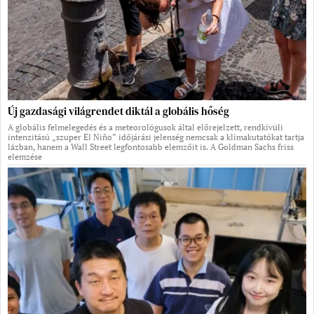
Új gazdasági világrendet diktál a globális hőség
A globális felmelegedés és a meteorológusok által előrejelzett, rendkívüli
intenzitású „szuper El Niño” időjárási jelenség nemcsak a klímakutatókat tartja
lázban, hanem a Wall Street legfontosabb elemzőit is. A Goldman Sachs friss
elemzése