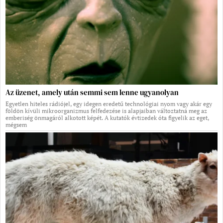
Az üzenet, amely után semmi sem lenne ugyanolyan
Egyetlen hiteles rádiójel, egy idegen eredetű technológiai nyom vagy akár egy
földön kívüli mikroorganizmus felfedezése is alapjaiban változtatná meg az
emberiség önmagáról alkotott képét. A kutatók évtizedek óta figyelik az eget,
mégsem