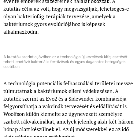
évente emberek százezreinek halálát okozzák. A
kutatás célja az volt, hogy megvizsgálják, lehetséges-e
olyan bakteriofág-terápiák tervezése, amelyek a
baktériumok gyors evolúciójához is képesek
alkalmazkodni.
A kutatók szerint a jövőben ez a technológia új kezelések kifejlesztését
teheti lehetővé bakteriális fertőzések és egyes daganatos betegségek
esetében.
A technológia potenciális felhasználási területei messze
túlmutatnak a baktériumok elleni védekezésen. A
kutatók szerint az Evo2 és a Sidewinder kombinációja
felgyorsíthatja a vakcinák tervezését és előállítását is.
Woolfson külön kiemelte az úgynevezett személyre
szabott rákvakcinákat, amelyek jelenleg akár két-három
hónap alatt készülnek el. Az új módszerekkel ez az idő
akár néhány napra csökkenhet.