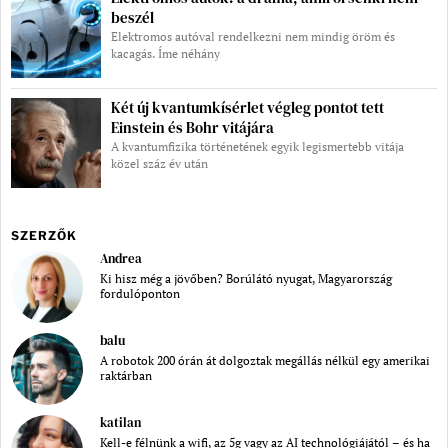
beszél
Elektromos autóval rendelkezni nem mindig öröm és
kacagás. Íme néhány
Két új kvantumkísérlet végleg pontot tett
Einstein és Bohr vitájára
A kvantumfizika történetének egyik legismertebb vitája
közel száz év után
SZERZŐK
Andrea
Ki hisz még a jövőben? Borúlátó nyugat, Magyarország
fordulóponton
balu
A robotok 200 órán át dolgoztak megállás nélkül egy amerikai
raktárban
katilan
Kell-e félnünk a wifi, az 5g vagy az AI technológiájától – és ha