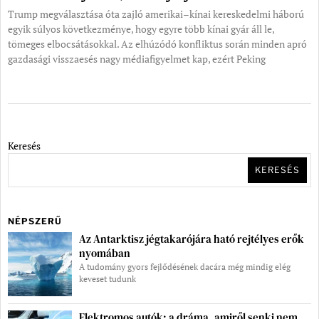
Trump megválasztása óta zajló amerikai–kínai kereskedelmi háború
egyik súlyos következménye, hogy egyre több kínai gyár áll le,
tömeges elbocsátásokkal. Az elhúzódó konfliktus során minden apró
gazdasági visszaesés nagy médiafigyelmet kap, ezért Peking
Keresés
KERESÉS
NÉPSZERŰ
Az Antarktisz jégtakarójára ható rejtélyes erők
nyomában
A tudomány gyors fejlődésének dacára még mindig elég
keveset tudunk
Elektromos autók: a dráma, amiről senki nem