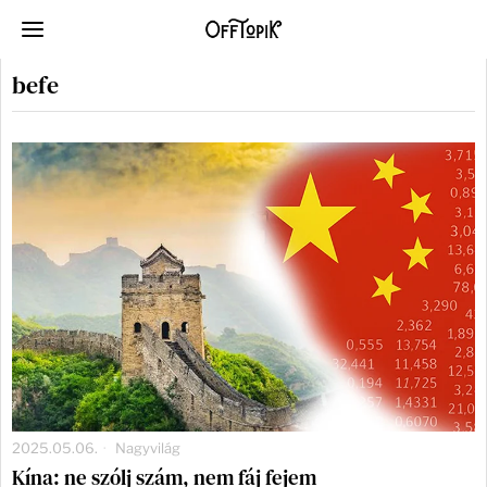
befe
2025.05.06.
Nagyvilág
Kína: ne szólj szám, nem fáj fejem