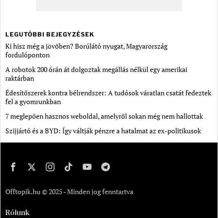
LEGUTÓBBI BEJEGYZÉSEK
Ki hisz még a jövőben? Borúlátó nyugat, Magyarország
fordulóponton
A robotok 200 órán át dolgoztak megállás nélkül egy amerikai
raktárban
Édesítőszerek kontra bélrendszer: A tudósok váratlan csatát fedeztek
fel a gyomrunkban
7 meglepően hasznos weboldal, amelyről sokan még nem hallottak
Szijjártó és a BYD: Így váltják pénzre a hatalmat az ex-politikusok
Offtopik.hu © 2025 - Minden jog fenntartva
Rólunk