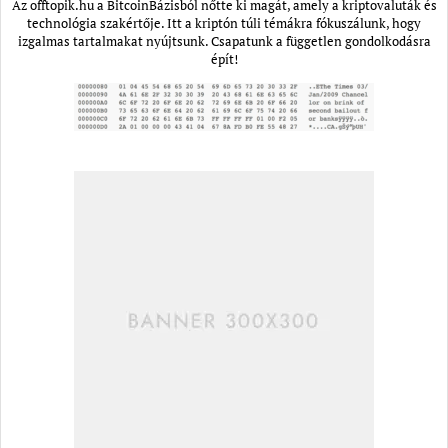
Az offtopik.hu a BitcoinBázisból nőtte ki magát, amely a kriptovaluták és
technológia szakértője. Itt a kriptón túli témákra fókuszálunk, hogy
izgalmas tartalmakat nyújtsunk. Csapatunk a független gondolkodásra
épít!