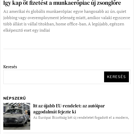
Így kap öt fizetést a munkaerőpiac új zsonglőre
Az amerikai és globális munkaerőpiac egyre hangosabb az ún. quiet
jobbing vagy overemployment jelenség miatt, amikor valaki egyszerre
több állást is vállal titokban, home office-ban. A legújabb, egészen
elképesztő eset egy indiai
Keresés
KERESÉS
NÉPSZERŰ
Itt az újabb EU-rendelet: az autóipar
aggodalmát fejezte ki
Az Európai Bizottság két új rendeletet fogadott el a modern,