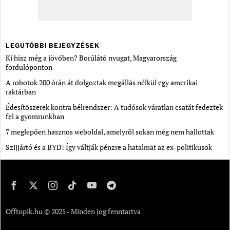
LEGUTÓBBI BEJEGYZÉSEK
Ki hisz még a jövőben? Borúlátó nyugat, Magyarország
fordulóponton
A robotok 200 órán át dolgoztak megállás nélkül egy amerikai
raktárban
Édesítőszerek kontra bélrendszer: A tudósok váratlan csatát fedeztek
fel a gyomrunkban
7 meglepően hasznos weboldal, amelyről sokan még nem hallottak
Szijjártó és a BYD: Így váltják pénzre a hatalmat az ex-politikusok
Offtopik.hu © 2025 - Minden jog fenntartva