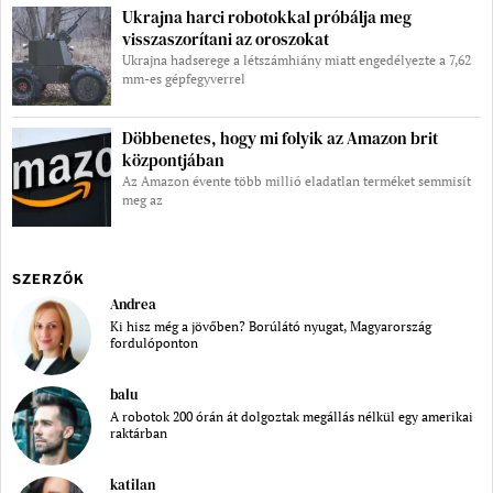
Ukrajna harci robotokkal próbálja meg
visszaszorítani az oroszokat
Ukrajna hadserege a létszámhiány miatt engedélyezte a 7,62
mm-es gépfegyverrel
Döbbenetes, hogy mi folyik az Amazon brit
központjában
Az Amazon évente több millió eladatlan terméket semmisít
meg az
SZERZŐK
Andrea
Ki hisz még a jövőben? Borúlátó nyugat, Magyarország
fordulóponton
balu
A robotok 200 órán át dolgoztak megállás nélkül egy amerikai
raktárban
katilan