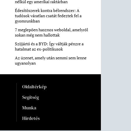
nélkül egy amerikai raktárban
Édesítőszerek kontra bélrendszer: A
tudósok váratlan csatát fedeztek fel a
gyomrunkban
7 meglepően hasznos weboldal, amelyről
sokan még nem hallottak
Szijjártó és a BYD: Így váltják pénzre a
hatalmat az ex-politikusok
Az üzenet, amely után semmi sem lenne
ugyanolyan
Oldaltérkép
Segítség
Munka
Hirdetés