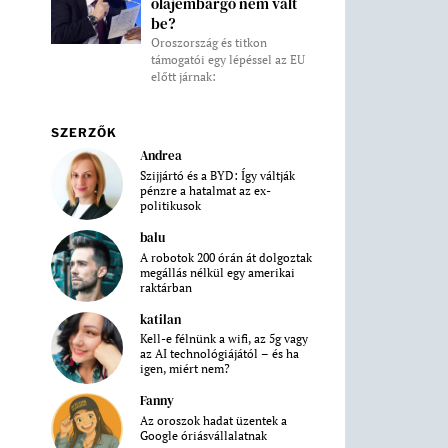
olajembargó nem vált
be?
Oroszország és titkon
támogatói egy lépéssel az EU
előtt járnak:
SZERZŐK
Andrea
Szijjártó és a BYD: Így váltják
pénzre a hatalmat az ex-
politikusok
balu
A robotok 200 órán át dolgoztak
megállás nélkül egy amerikai
raktárban
katilan
Kell-e félnünk a wifi, az 5g vagy
az AI technológiájától – és ha
igen, miért nem?
Fanny
Az oroszok hadat üzentek a
Google óriásvállalatnak