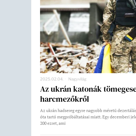
2025.02.04.
Nagyvilág
Az ukrán katonák tömegese
harcmezőkről
Az ukrán hadsereg egyre nagyobb méretű dezertálás
óta tartó megpróbáltatásai miatt. Egy decemberi jel
200 ezret, ami