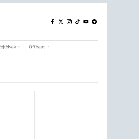
Rejtélyek
Offbeat