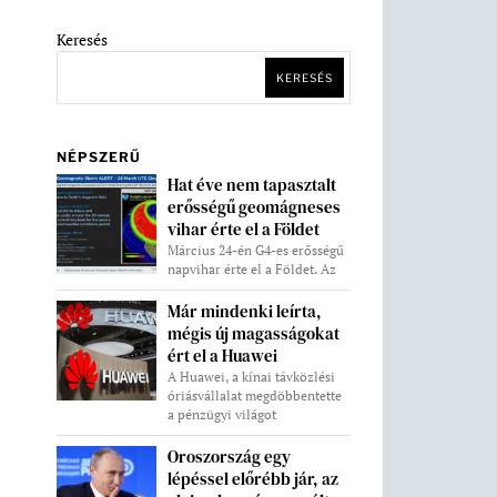
Keresés
KERESÉS
NÉPSZERŰ
Hat éve nem tapasztalt
erősségű geomágneses
vihar érte el a Földet
Március 24-én G4-es erősségű
napvihar érte el a Földet. Az
Már mindenki leírta,
mégis új magasságokat
ért el a Huawei
A Huawei, a kínai távközlési
óriásvállalat megdöbbentette
a pénzügyi világot
Oroszország egy
lépéssel előrébb jár, az