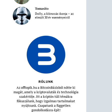
Tomasito
Dolly, a klónozás ikonja – az
elmúlt 30 év eseményeiről
RÓLUNK
Az offtopik.hu a BitcoinBázisból nőtte ki
magát, amely a kriptovaluták és technológia
szakértője. Itt a kriptón túli témákra
fókuszálunk, hogy izgalmas tartalmakat
nyújtsunk. Csapatunk a független
gondolkodásra épít!